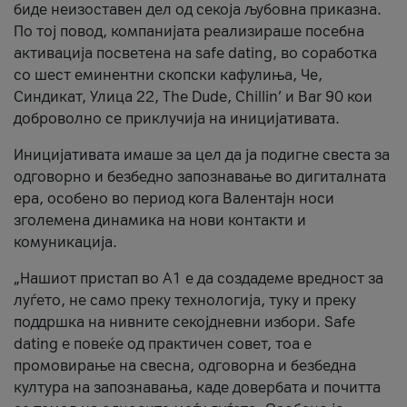
биде неизоставен дел од секоја љубовна приказна.
По тој повод, компанијата реализираше посебна
активација посветена на safe dating, во соработка
со шест еминентни скопски кафулиња, Че,
Синдикат, Улица 22, The Dude, Chillin’ и Bar 90 кои
доброволно се приклучија на иницијативата.
Иницијативата имаше за цел да ја подигне свеста за
одговорно и безбедно запознавање во дигиталната
ера, особено во период кога Валентајн носи
зголемена динамика на нови контакти и
комуникација.
„Нашиот пристап во А1 е да создадеме вредност за
луѓето, не само преку технологија, туку и преку
поддршка на нивните секојдневни избори. Safe
dating е повеќе од практичен совет, тоа е
промовирање на свесна, одговорна и безбедна
култура на запознавања, каде довербата и почитта