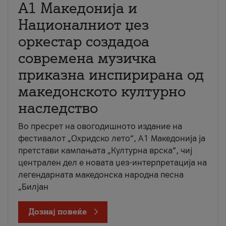
А1 Македонија и
Националниот џез
оркестар создадоа
современа музичка
приказна инспирирана од
македонското културно
наследство
Во пресрет на овогодишното издание на
фестивалот „Охридско лето“, А1 Македонија ја
претстави кампањата „Културна врска“, чиј
централен дел е новата џез-интерпретација на
легендарната македонска народна песна
„Билјан
Дознај повеќе