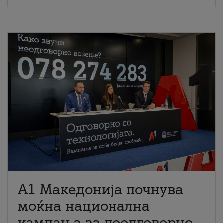
A1 Македонија почнува
моќна национална
кампања за поодговорно