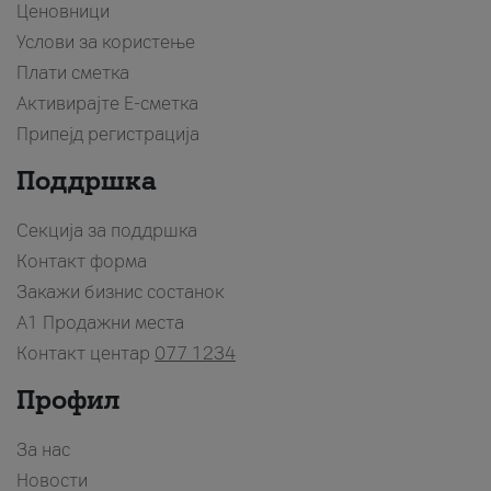
Ценовници
Услови за користење
Плати сметка
Активирајте Е-сметка
Припејд регистрација
Поддршка
Секција за поддршка
Контакт форма
Закажи бизнис состанок
A1 Продажни места
Контакт центар
077 1234
Профил
За нас
Новости