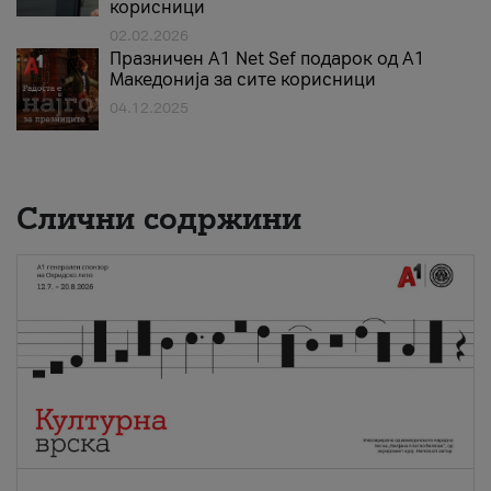
корисници
02.02.2026
Празничен A1 Net Sеf подарок од А1
Македонија за сите корисници
04.12.2025
Слични содржини