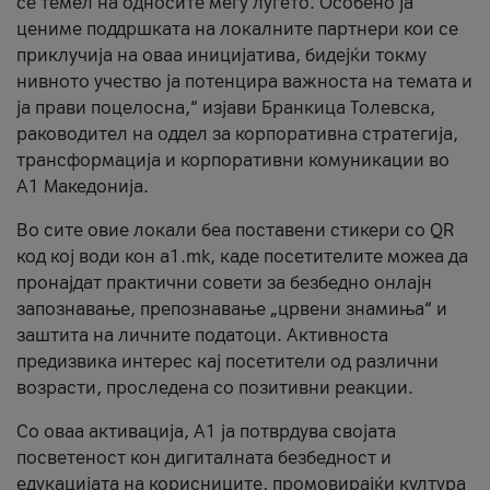
се темел на односите меѓу луѓето. Особено ја
цениме поддршката на локалните партнери кои се
приклучија на оваа иницијатива, бидејќи токму
нивното учество ја потенцира важноста на темата и
ја прави поцелосна,“ изјави Бранкица Толевска,
раководител на оддел за корпоративна стратегија,
трансформација и корпоративни комуникации во
А1 Македонија.
Во сите овие локали беа поставени стикери со QR
код кој води кон a1.mk, каде посетителите можеа да
пронајдат практични совети за безбедно онлајн
запознавање, препознавање „црвени знамиња“ и
заштита на личните податоци. Активноста
предизвика интерес кај посетители од различни
возрасти, проследена со позитивни реакции.
Со оваа активација, А1 ја потврдува својата
посветеност кон дигиталната безбедност и
едукацијата на корисниците, промовирајќи култура