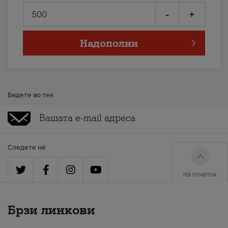
-
+
Надополни
Бидете во тек
Следете нè
На почеток
Брзи линкови