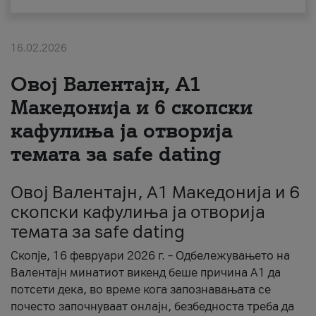
За нас
16.02.2026
#ПодобарОнлајн
Овој Валентајн, A1
Македонија и 6 скопски
кафулиња ја отворија
темата за safe dating
Овој Валентајн, A1 Македонија и 6
скопски кафулиња ја отворија
темата за safe dating
Скопје, 16 февруари 2026 г. – Одбележувањето на
Валентајн минатиот викенд беше причина А1 да
потсети дека, во време кога запознавањата се
почесто започнуваат онлајн, безбедноста треба да