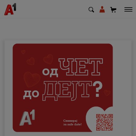
МК
EN
SQ
Приватни
Деловни
Поддршка
Надополни кредит
Плати сметка