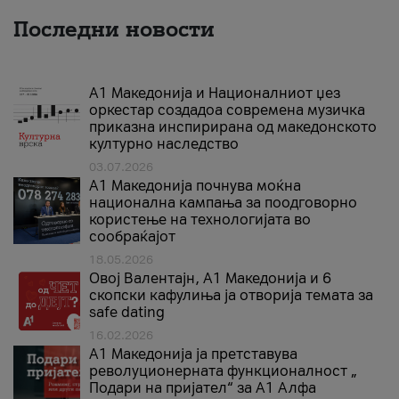
Последни новости
А1 Македонија и Националниот џез
оркестар создадоа современа музичка
приказна инспирирана од македонското
културно наследство
03.07.2026
A1 Македонија почнува моќна
национална кампања за поодговорно
користење на технологијата во
сообраќајот
18.05.2026
Овој Валентајн, A1 Македонија и 6
скопски кафулиња ја отворија темата за
safe dating
16.02.2026
А1 Македонија ја претставува
револуционерната функционалност „
Подари на пријател“ за А1 Алфа