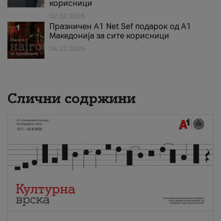
корисници
02.02.2026
Празничен A1 Net Sеf подарок од А1
Македонија за сите корисници
04.12.2025
Слични содржини