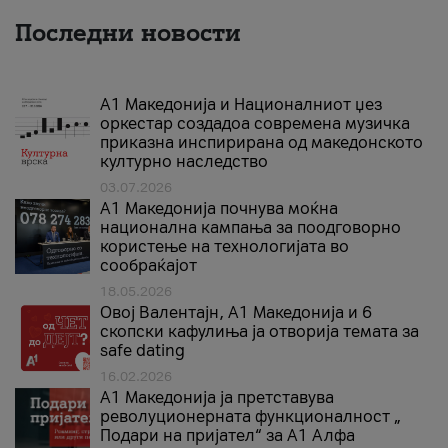
Последни новости
А1 Македонија и Националниот џез
оркестар создадоа современа музичка
приказна инспирирана од македонското
културно наследство
03.07.2026
A1 Македонија почнува моќна
национална кампања за поодговорно
користење на технологијата во
сообраќајот
18.05.2026
Овој Валентајн, A1 Македонија и 6
скопски кафулиња ја отворија темата за
safe dating
16.02.2026
А1 Македонија ја претставува
револуционерната функционалност „
Подари на пријател“ за А1 Алфа