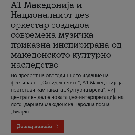
А1 Македонија и
Националниот џез
оркестар создадоа
современа музичка
приказна инспирирана од
македонското културно
наследство
Во пресрет на овогодишното издание на
фестивалот „Охридско лето“, А1 Македонија ја
претстави кампањата „Културна врска“, чиј
централен дел е новата џез-интерпретација на
легендарната македонска народна песна
„Билјан
Дознај повеќе