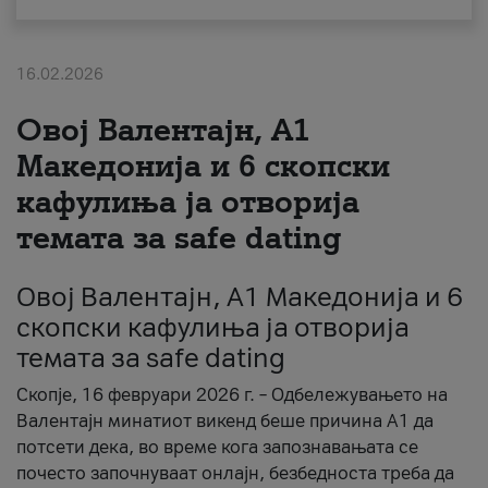
За нас
16.02.2026
#ПодобарОнлајн
Овој Валентајн, A1
Македонија и 6 скопски
кафулиња ја отворија
темата за safe dating
Овој Валентајн, A1 Македонија и 6
скопски кафулиња ја отворија
темата за safe dating
Скопје, 16 февруари 2026 г. – Одбележувањето на
Валентајн минатиот викенд беше причина А1 да
потсети дека, во време кога запознавањата се
почесто започнуваат онлајн, безбедноста треба да