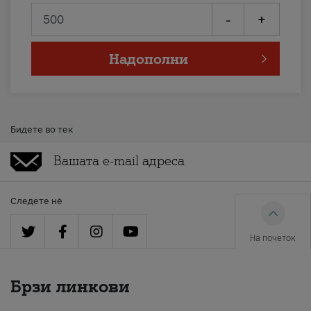
-
+
Надополни
Бидете во тек
Следете нè
На почеток
Брзи линкови