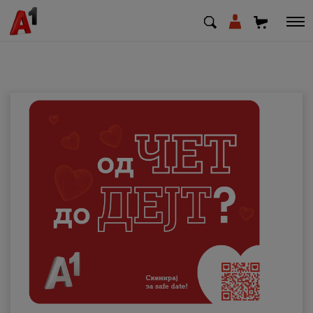
МК
EN
SQ
Приватни
Деловни
Поддршка
Надополни кредит
Плати сметка