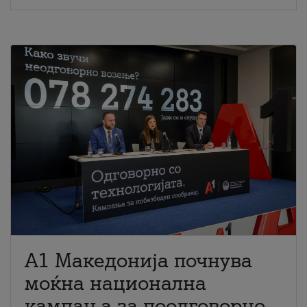
A1 Македонија почнува
моќна национална
кампања за поодговорно