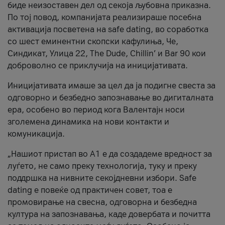
биде неизоставен дел од секоја љубовна приказна.
По тој повод, компанијата реализираше посебна
активација посветена на safe dating, во соработка
со шест еминентни скопски кафулиња, Че,
Синдикат, Улица 22, The Dude, Chillin’ и Bar 90 кои
доброволно се приклучија на иницијативата.
Иницијативата имаше за цел да ја подигне свеста за
одговорно и безбедно запознавање во дигиталната
ера, особено во период кога Валентајн носи
зголемена динамика на нови контакти и
комуникација.
„Нашиот пристап во А1 е да создадеме вредност за
луѓето, не само преку технологија, туку и преку
поддршка на нивните секојдневни избори. Safe
dating е повеќе од практичен совет, тоа е
промовирање на свесна, одговорна и безбедна
култура на запознавања, каде довербата и почитта