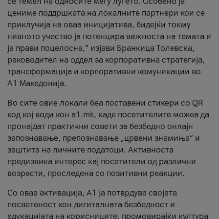
се темел на односите меѓу луѓето. Особено ја
цениме поддршката на локалните партнери кои се
приклучија на оваа иницијатива, бидејќи токму
нивното учество ја потенцира важноста на темата и
ја прави поцелосна,“ изјави Бранкица Толевска,
раководител на оддел за корпоративна стратегија,
трансформација и корпоративни комуникации во
А1 Македонија.
Во сите овие локали беа поставени стикери со QR
код кој води кон a1.mk, каде посетителите можеа да
пронајдат практични совети за безбедно онлајн
запознавање, препознавање „црвени знамиња“ и
заштита на личните податоци. Активноста
предизвика интерес кај посетители од различни
возрасти, проследена со позитивни реакции.
Со оваа активација, А1 ја потврдува својата
посветеност кон дигиталната безбедност и
едукацијата на корисниците, промовирајќи култура