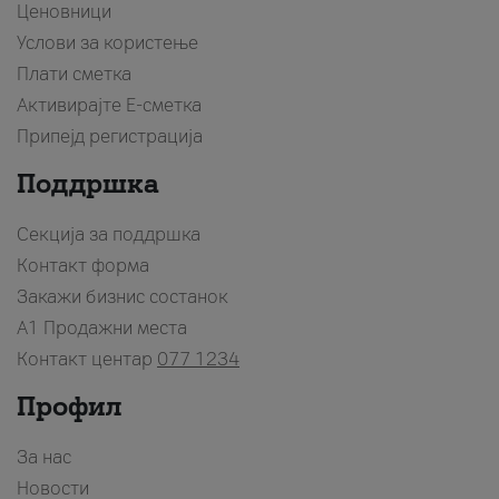
Ценовници
Услови за користење
Плати сметка
Активирајте Е-сметка
Припејд регистрација
Поддршка
Секција за поддршка
Контакт форма
Закажи бизнис состанок
A1 Продажни места
Контакт центар
077 1234
Профил
За нас
Новости