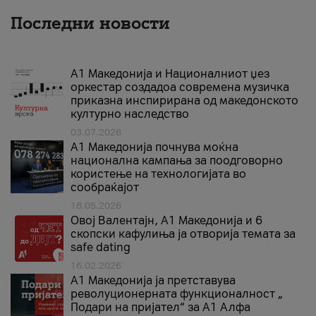
Последни новости
А1 Македонија и Националниот џез
оркестар создадоа современа музичка
приказна инспирирана од македонското
културно наследство
03.07.2026
A1 Македонија почнува моќна
национална кампања за поодговорно
користење на технологијата во
сообраќајот
18.05.2026
Овој Валентајн, A1 Македонија и 6
скопски кафулиња ја отворија темата за
safe dating
16.02.2026
А1 Македонија ја претставува
револуционерната функционалност „
Подари на пријател“ за А1 Алфа