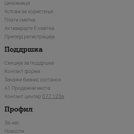
Ценовници
Услови за користење
Плати сметка
Активирајте Е-сметка
Припејд регистрација
Поддршка
Секција за поддршка
Контакт форма
Закажи бизнис состанок
A1 Продажни места
Контакт центар
077 1234
Профил
За нас
Новости