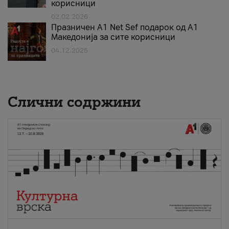
корисници
02.02.2026
Празничен A1 Net Sеf подарок од А1
Македонија за сите корисници
04.12.2025
Слични содржини