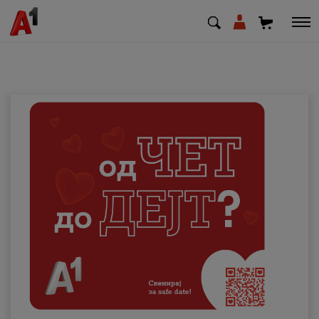
МК
EN
SQ
Приватни
Деловни
Поддршка
Надополни кредит
Плати сметка