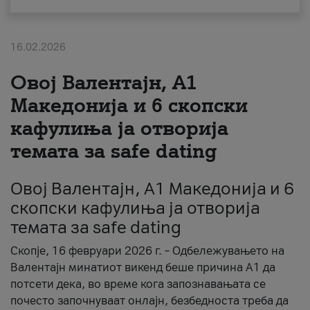
За нас
16.02.2026
#ПодобарОнлајн
Овој Валентајн, A1
Македонија и 6 скопски
кафулиња ја отворија
темата за safe dating
Овој Валентајн, A1 Македонија и 6
скопски кафулиња ја отворија
темата за safe dating
Скопје, 16 февруари 2026 г. – Одбележувањето на
Валентајн минатиот викенд беше причина А1 да
потсети дека, во време кога запознавањата се
почесто започнуваат онлајн, безбедноста треба да