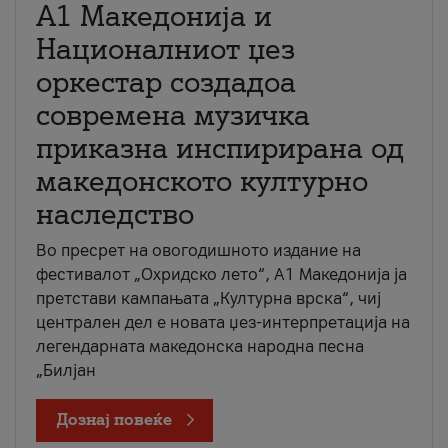
А1 Македонија и
Националниот џез
оркестар создадоа
современа музичка
приказна инспирирана од
македонското културно
наследство
Во пресрет на овогодишното издание на
фестивалот „Охридско лето“, А1 Македонија ја
претстави кампањата „Културна врска“, чиј
централен дел е новата џез-интерпретација на
легендарната македонска народна песна
„Билјан
Дознај повеќе