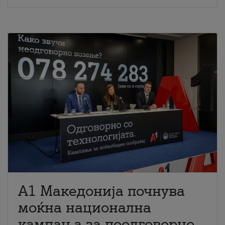
A1 Македонија почнува
моќна национална
кампања за поодговорно