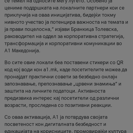
се темел на односите меѓу луѓето. Особено ја
цениме поддршката на локалните партнери кои се
приклучија на оваа иницијатива, бидејќи токму
нивното учество ја потенцира важноста на темата и
ја прави поцелосна,“ изјави Бранкица Толевска,
раководител на оддел за корпоративна стратегија,
трансформација и корпоративни комуникации во
А1 Македонија.
Во сите овие локали беа поставени стикери со QR
код кој води кон a1.mk, каде посетителите можеа да
пронајдат практични совети за безбедно онлајн
запознавање, препознавање „црвени знамиња“ и
заштита на личните податоци. Активноста
предизвика интерес кај посетители од различни
возрасти, проследена со позитивни реакции.
Со оваа активација, А1 ја потврдува својата
посветеност кон дигиталната безбедност и
едукацијата на корисниците, промовирајќи култура