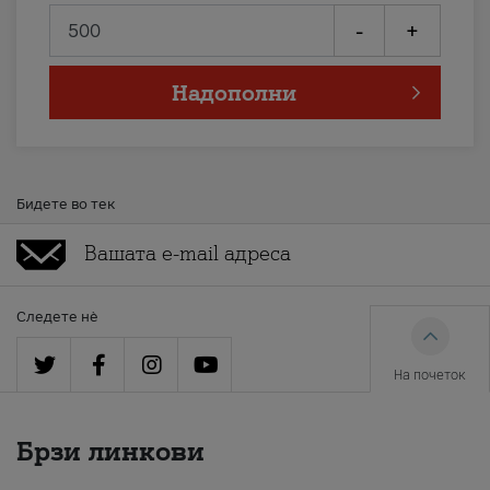
-
+
Надополни
Бидете во тек
Следете нè
На почеток
Брзи линкови