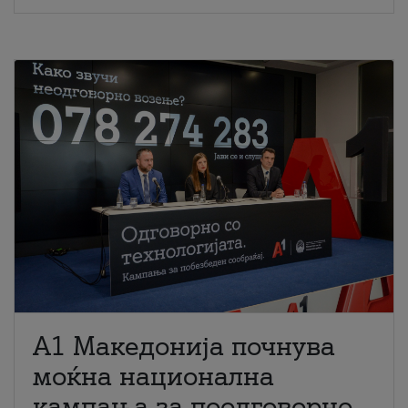
A1 Македонија почнува
моќна национална
кампања за поодговорно