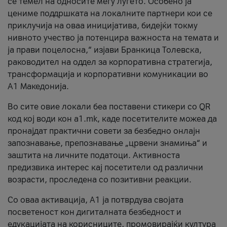
се темел на односите меѓу луѓето. Особено ја
цениме поддршката на локалните партнери кои се
приклучија на оваа иницијатива, бидејќи токму
нивното учество ја потенцира важноста на темата и
ја прави поцелосна,“ изјави Бранкица Толевска,
раководител на оддел за корпоративна стратегија,
трансформација и корпоративни комуникации во
А1 Македонија.
Во сите овие локали беа поставени стикери со QR
код кој води кон a1.mk, каде посетителите можеа да
пронајдат практични совети за безбедно онлајн
запознавање, препознавање „црвени знамиња“ и
заштита на личните податоци. Активноста
предизвика интерес кај посетители од различни
возрасти, проследена со позитивни реакции.
Со оваа активација, А1 ја потврдува својата
посветеност кон дигиталната безбедност и
едукацијата на корисниците, промовирајќи култура