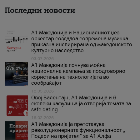
Последни новости
А1 Македонија и Националниот џез
оркестар создадоа современа музичка
приказна инспирирана од македонското
културно наследство
03.07.2026
A1 Македонија почнува моќна
национална кампања за поодговорно
користење на технологијата во
сообраќајот
18.05.2026
Овој Валентајн, A1 Македонија и 6
скопски кафулиња ја отворија темата за
safe dating
16.02.2026
А1 Македонија ја претставува
револуционерната функционалност „
Подари на пријател“ за А1 Алфа