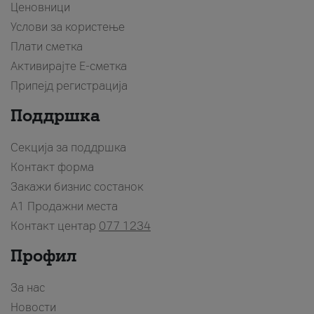
Ценовници
Услови за користење
Плати сметка
Активирајте Е-сметка
Припејд регистрација
Поддршка
Секција за поддршка
Контакт форма
Закажи бизнис состанок
A1 Продажни места
Контакт центар
077 1234
Профил
За нас
Новости