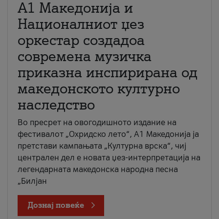
А1 Македонија и
Националниот џез
оркестар создадоа
современа музичка
приказна инспирирана од
македонското културно
наследство
Во пресрет на овогодишното издание на
фестивалот „Охридско лето“, А1 Македонија ја
претстави кампањата „Културна врска“, чиј
централен дел е новата џез-интерпретација на
легендарната македонска народна песна
„Билјан
Дознај повеќе