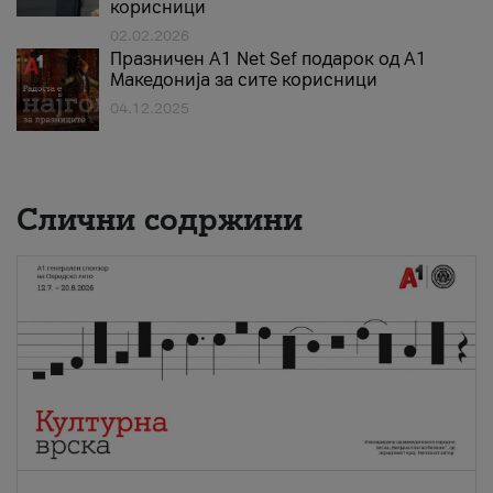
корисници
02.02.2026
Празничен A1 Net Sеf подарок од А1
Македонија за сите корисници
04.12.2025
Слични содржини