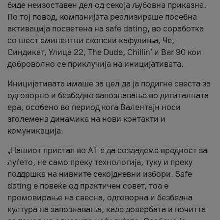
биде неизоставен дел од секоја љубовна приказна.
По тој повод, компанијата реализираше посебна
активација посветена на safe dating, во соработка
со шест еминентни скопски кафулиња, Че,
Синдикат, Улица 22, The Dude, Chillin’ и Bar 90 кои
доброволно се приклучија на иницијативата.
Иницијативата имаше за цел да ја подигне свеста за
одговорно и безбедно запознавање во дигиталната
ера, особено во период кога Валентајн носи
зголемена динамика на нови контакти и
комуникација.
„Нашиот пристап во А1 е да создадеме вредност за
луѓето, не само преку технологија, туку и преку
поддршка на нивните секојдневни избори. Safe
dating е повеќе од практичен совет, тоа е
промовирање на свесна, одговорна и безбедна
култура на запознавања, каде довербата и почитта