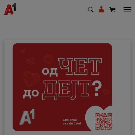
МК
EN
SQ
Приватни
Деловни
Поддршка
Надополни кредит
Плати сметка