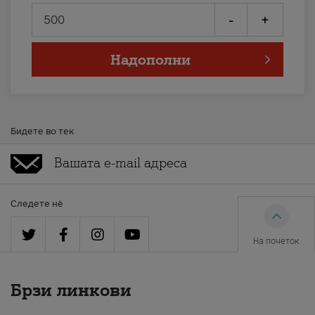
-
+
Надополни
Бидете во тек
Следете нè
На почеток
Брзи линкови