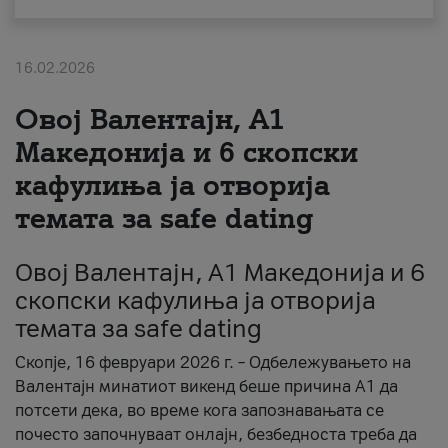
За нас
16.02.2026
#ПодобарОнлајн
Овој Валентајн, A1
Македонија и 6 скопски
кафулиња ја отворија
темата за safe dating
Овој Валентајн, A1 Македонија и 6
скопски кафулиња ја отворија
темата за safe dating
Скопје, 16 февруари 2026 г. – Одбележувањето на
Валентајн минатиот викенд беше причина А1 да
потсети дека, во време кога запознавањата се
почесто започнуваат онлајн, безбедноста треба да