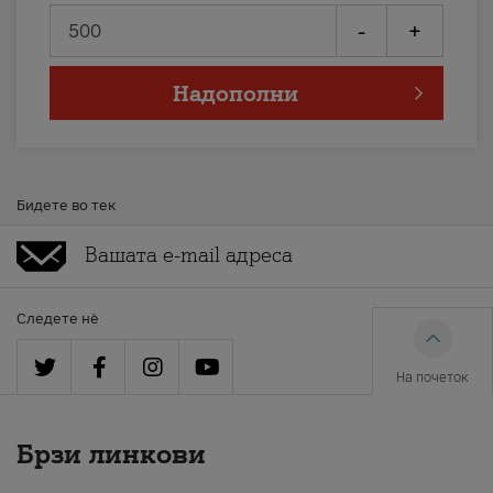
-
+
Надополни
Бидете во тек
Следете нè
На почеток
Брзи линкови