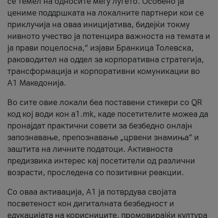
се темел на односите меѓу луѓето. Особено ја
цениме поддршката на локалните партнери кои се
приклучија на оваа иницијатива, бидејќи токму
нивното учество ја потенцира важноста на темата и
ја прави поцелосна,“ изјави Бранкица Толевска,
раководител на оддел за корпоративна стратегија,
трансформација и корпоративни комуникации во
А1 Македонија.
Во сите овие локали беа поставени стикери со QR
код кој води кон a1.mk, каде посетителите можеа да
пронајдат практични совети за безбедно онлајн
запознавање, препознавање „црвени знамиња“ и
заштита на личните податоци. Активноста
предизвика интерес кај посетители од различни
возрасти, проследена со позитивни реакции.
Со оваа активација, А1 ја потврдува својата
посветеност кон дигиталната безбедност и
едукацијата на корисниците, промовирајќи култура