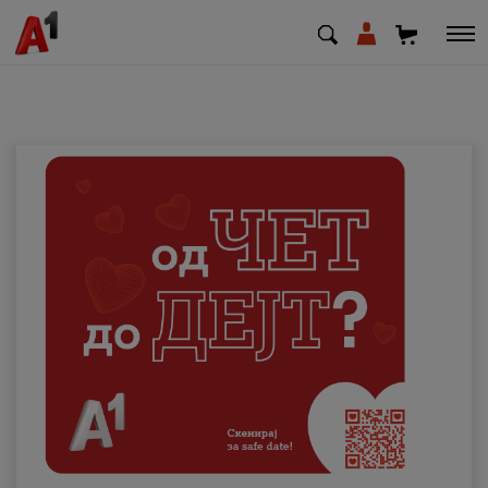
МК
EN
SQ
Приватни
Деловни
Поддршка
Надополни кредит
Плати сметка