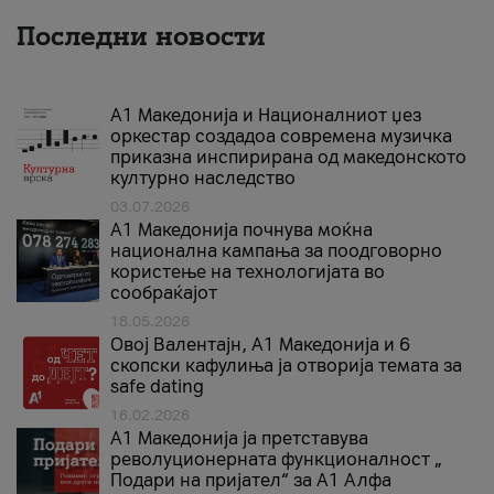
Последни новости
А1 Македонија и Националниот џез
оркестар создадоа современа музичка
приказна инспирирана од македонското
културно наследство
03.07.2026
A1 Македонија почнува моќна
национална кампања за поодговорно
користење на технологијата во
сообраќајот
18.05.2026
Овој Валентајн, A1 Македонија и 6
скопски кафулиња ја отворија темата за
safe dating
16.02.2026
А1 Македонија ја претставува
револуционерната функционалност „
Подари на пријател“ за А1 Алфа