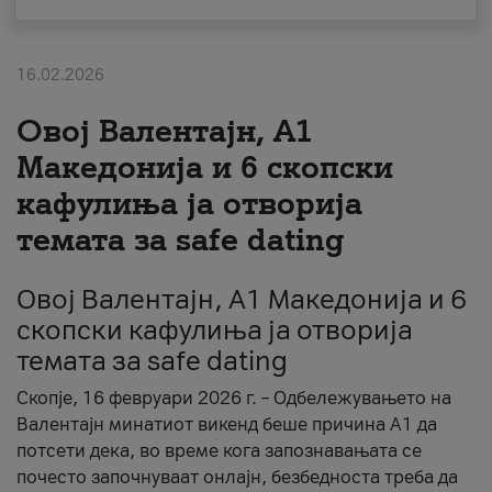
За нас
16.02.2026
#ПодобарОнлајн
Овој Валентајн, A1
Македонија и 6 скопски
кафулиња ја отворија
темата за safe dating
Овој Валентајн, A1 Македонија и 6
скопски кафулиња ја отворија
темата за safe dating
Скопје, 16 февруари 2026 г. – Одбележувањето на
Валентајн минатиот викенд беше причина А1 да
потсети дека, во време кога запознавањата се
почесто започнуваат онлајн, безбедноста треба да