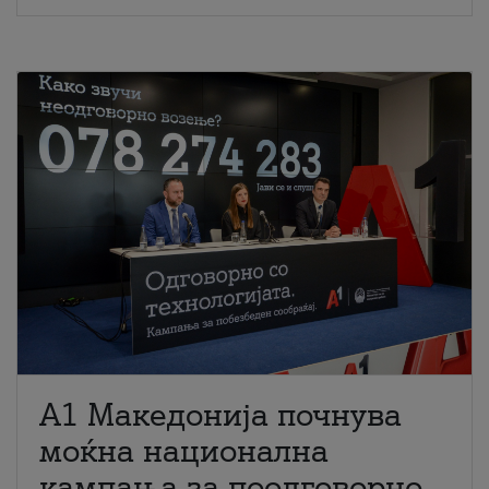
A1 Македонија почнува
моќна национална
кампања за поодговорно