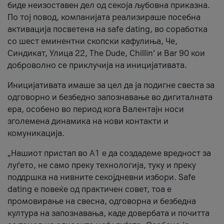
биде неизоставен дел од секоја љубовна приказна.
По тој повод, компанијата реализираше посебна
активација посветена на safe dating, во соработка
со шест еминентни скопски кафулиња, Че,
Синдикат, Улица 22, The Dude, Chillin’ и Bar 90 кои
доброволно се приклучија на иницијативата.
Иницијативата имаше за цел да ја подигне свеста за
одговорно и безбедно запознавање во дигиталната
ера, особено во период кога Валентајн носи
зголемена динамика на нови контакти и
комуникација.
„Нашиот пристап во А1 е да создадеме вредност за
луѓето, не само преку технологија, туку и преку
поддршка на нивните секојдневни избори. Safe
dating е повеќе од практичен совет, тоа е
промовирање на свесна, одговорна и безбедна
култура на запознавања, каде довербата и почитта