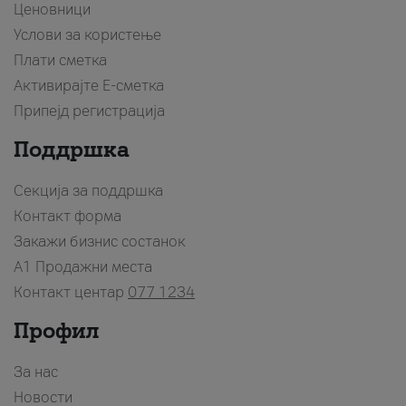
Ценовници
Услови за користење
Плати сметка
Активирајте Е-сметка
Припејд регистрација
Поддршка
Секција за поддршка
Контакт форма
Закажи бизнис состанок
A1 Продажни места
Контакт центар
077 1234
Профил
За нас
Новости