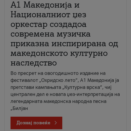
А1 Македонија и
Националниот џез
оркестар создадоа
современа музичка
приказна инспирирана од
македонското културно
наследство
Во пресрет на овогодишното издание на
фестивалот „Охридско лето“, А1 Македонија ја
претстави кампањата „Културна врска“, чиј
централен дел е новата џез-интерпретација на
легендарната македонска народна песна
„Билјан
Дознај повеќе