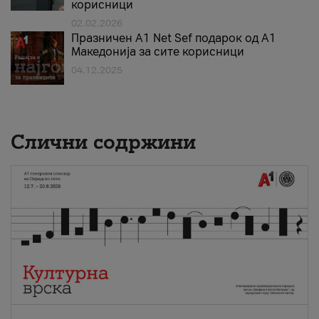
корисници
02.02.2026
Празничен A1 Net Sеf подарок од А1
Македонија за сите корисници
04.12.2025
Слични содржини