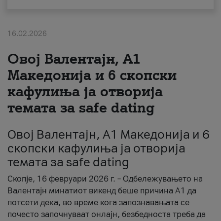
За нас
16.02.2026
#ПодобарОнлајн
Овој Валентајн, A1
Македонија и 6 скопски
кафулиња ја отворија
темата за safe dating
Овој Валентајн, A1 Македонија и 6
скопски кафулиња ја отворија
темата за safe dating
Скопје, 16 февруари 2026 г. – Одбележувањето на
Валентајн минатиот викенд беше причина А1 да
потсети дека, во време кога запознавањата се
почесто започнуваат онлајн, безбедноста треба да