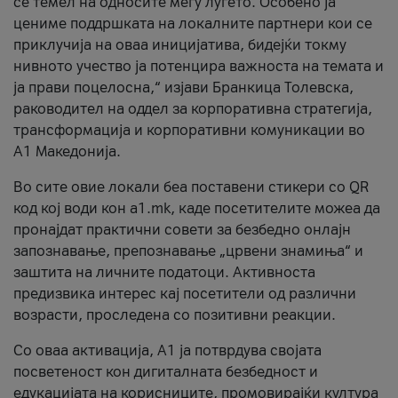
се темел на односите меѓу луѓето. Особено ја
цениме поддршката на локалните партнери кои се
приклучија на оваа иницијатива, бидејќи токму
нивното учество ја потенцира важноста на темата и
ја прави поцелосна,“ изјави Бранкица Толевска,
раководител на оддел за корпоративна стратегија,
трансформација и корпоративни комуникации во
А1 Македонија.
Во сите овие локали беа поставени стикери со QR
код кој води кон a1.mk, каде посетителите можеа да
пронајдат практични совети за безбедно онлајн
запознавање, препознавање „црвени знамиња“ и
заштита на личните податоци. Активноста
предизвика интерес кај посетители од различни
возрасти, проследена со позитивни реакции.
Со оваа активација, А1 ја потврдува својата
посветеност кон дигиталната безбедност и
едукацијата на корисниците, промовирајќи култура