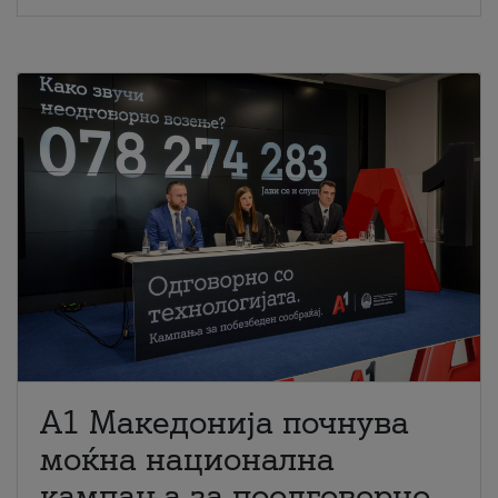
A1 Македонија почнува
моќна национална
кампања за поодговорно