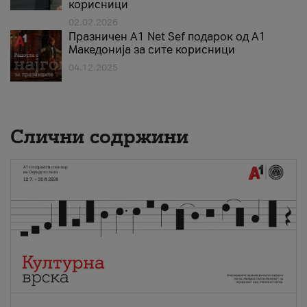
корисници
02.02.2026
Празничен A1 Net Sеf подарок од А1
Македонија за сите корисници
04.12.2025
Слични содржини