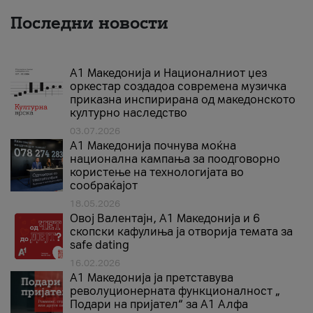
Последни новости
А1 Македонија и Националниот џез
оркестар создадоа современа музичка
приказна инспирирана од македонското
културно наследство
03.07.2026
A1 Македонија почнува моќна
национална кампања за поодговорно
користење на технологијата во
сообраќајот
18.05.2026
Овој Валентајн, A1 Македонија и 6
скопски кафулиња ја отворија темата за
safe dating
16.02.2026
А1 Македонија ја претставува
револуционерната функционалност „
Подари на пријател“ за А1 Алфа