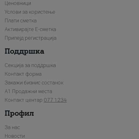
Ценовници
Услови за користење
Плати сметка
Активирајте Е-сметка
Припејд регистрација
Поддршка
Секција за поддршка
Контакт форма
Закажи бизнис состанок
A1 Продажни места
Контакт центар
077 1234
Профил
За нас
Новости