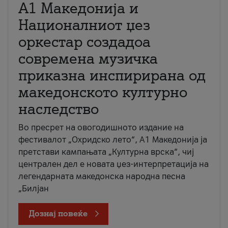
А1 Македонија и
Националниот џез
оркестар создадоа
современа музичка
приказна инспирирана од
македонското културно
наследство
Во пресрет на овогодишното издание на
фестивалот „Охридско лето“, А1 Македонија ја
претстави кампањата „Културна врска“, чиј
централен дел е новата џез-интерпретација на
легендарната македонска народна песна
„Билјан
Дознај повеќе