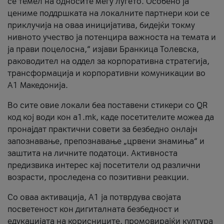
се темел на односите меѓу луѓето. Особено ја
цениме поддршката на локалните партнери кои се
приклучија на оваа иницијатива, бидејќи токму
нивното учество ја потенцира важноста на темата и
ја прави поцелосна,“ изјави Бранкица Толевска,
раководител на оддел за корпоративна стратегија,
трансформација и корпоративни комуникации во
А1 Македонија.
Во сите овие локали беа поставени стикери со QR
код кој води кон a1.mk, каде посетителите можеа да
пронајдат практични совети за безбедно онлајн
запознавање, препознавање „црвени знамиња“ и
заштита на личните податоци. Активноста
предизвика интерес кај посетители од различни
возрасти, проследена со позитивни реакции.
Со оваа активација, А1 ја потврдува својата
посветеност кон дигиталната безбедност и
едукацијата на корисниците, промовирајќи култура