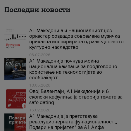
Последни новости
А1 Македонија и Националниот џез
оркестар создадоа современа музичка
приказна инспирирана од македонското
културно наследство
03.07.2026
A1 Македонија почнува моќна
национална кампања за поодговорно
користење на технологијата во
сообраќајот
18.05.2026
Овој Валентајн, A1 Македонија и 6
скопски кафулиња ја отворија темата за
safe dating
16.02.2026
А1 Македонија ја претставува
револуционерната функционалност „
Подари на пријател“ за А1 Алфа