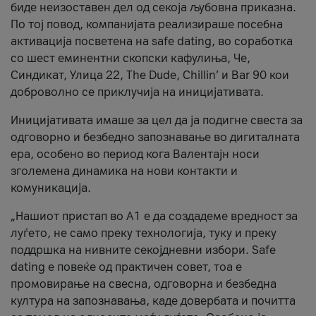
биде неизоставен дел од секоја љубовна приказна.
По тој повод, компанијата реализираше посебна
активација посветена на safe dating, во соработка
со шест еминентни скопски кафулиња, Че,
Синдикат, Улица 22, The Dude, Chillin’ и Bar 90 кои
доброволно се приклучија на иницијативата.
Иницијативата имаше за цел да ја подигне свеста за
одговорно и безбедно запознавање во дигиталната
ера, особено во период кога Валентајн носи
зголемена динамика на нови контакти и
комуникација.
„Нашиот пристап во А1 е да создадеме вредност за
луѓето, не само преку технологија, туку и преку
поддршка на нивните секојдневни избори. Safe
dating е повеќе од практичен совет, тоа е
промовирање на свесна, одговорна и безбедна
култура на запознавања, каде довербата и почитта