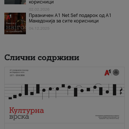
корисници
02.02.2026
Празничен A1 Net Sеf подарок од А1
Македонија за сите корисници
04.12.2025
Слични содржини