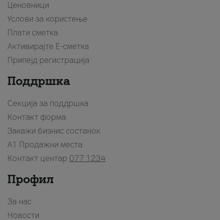
Ценовници
Услови за користење
Плати сметка
Активирајте Е-сметка
Припејд регистрација
Поддршка
Секција за поддршка
Контакт форма
Закажи бизнис состанок
A1 Продажни места
Контакт центар
077 1234
Профил
За нас
Новости