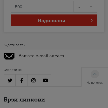
-
+
Надополни
Бидете во тек
Следете нè
На почеток
Брзи линкови