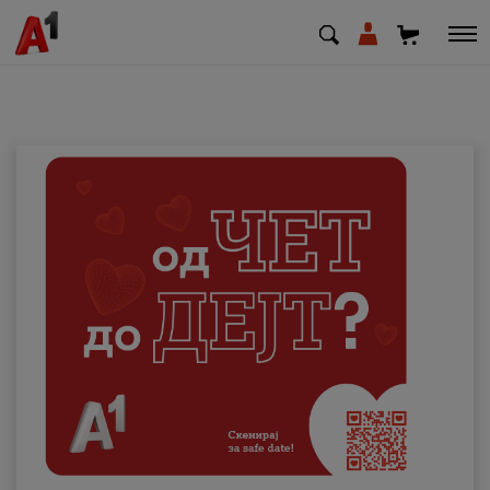
МК
EN
SQ
Приватни
Деловни
Поддршка
Надополни кредит
Плати сметка