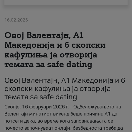
За нас
16.02.2026
#ПодобарОнлајн
Овој Валентајн, A1
Македонија и 6 скопски
кафулиња ја отворија
темата за safe dating
Овој Валентајн, A1 Македонија и 6
скопски кафулиња ја отворија
темата за safe dating
Скопје, 16 февруари 2026 г. – Одбележувањето на
Валентајн минатиот викенд беше причина А1 да
потсети дека, во време кога запознавањата се
почесто започнуваат онлајн, безбедноста треба да