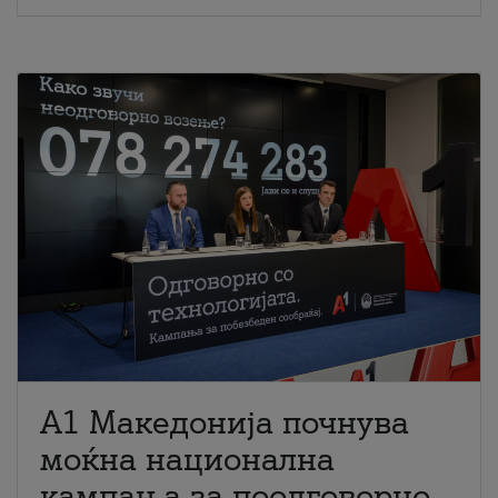
A1 Македонија почнува
моќна национална
кампања за поодговорно