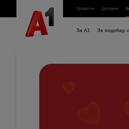
Приватни
Деловни
З
За А1
За подобар 