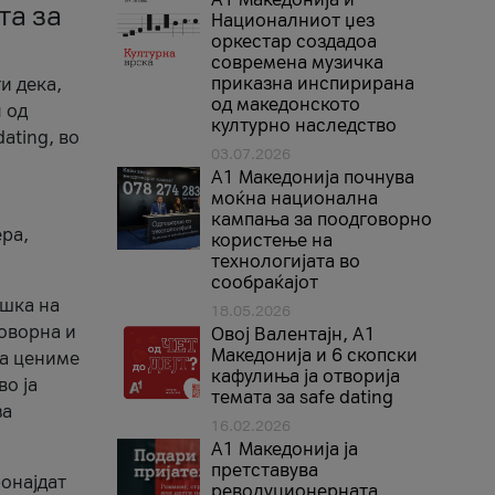
та за
Националниот џез
оркестар создадоа
современа музичка
приказна инспирирана
и дека,
од македонското
 од
културно наследство
ating, во
03.07.2026
A1 Македонија почнува
моќна национална
кампања за поодговорно
ера,
користење на
технологијата во
сообраќајот
ршка на
18.05.2026
говорна и
Овој Валентајн, A1
Македонија и 6 скопски
ја цениме
кафулиња ја отворија
во ја
темата за safe dating
за
16.02.2026
А1 Македонија ја
претставува
ронајдат
револуционерната