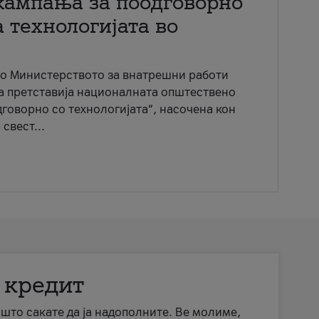
кампања за поодговорно
 технологијата во
со Министерството за внатрешни работи
ја претставија националната општествено
говорно со технологијата“, насочена кон
свест...
 кредит
а што сакате да ја надополните. Ве молиме,