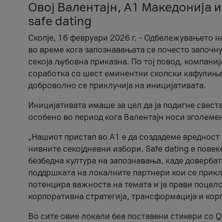
Овој Валентајн, A1 Македонија и
safe dating
Скопје, 16 февруари 2026 г. – Одбележувањето н
во време кога запознавањата се почесто започну
секоја љубовна приказна. По тој повод, компаниј
соработка со шест еминентни скопски кафулиња, Ч
доброволно се приклучија на иницијативата.
Иницијативата имаше за цел да ја подигне свест
особено во период кога Валентајн носи зголеме
„Нашиот пристап во А1 е да создадеме вредност з
нивните секојдневни избори. Safe dating е пове
безбедна култура на запознавања, каде довербат
поддршката на локалните партнери кои се приклу
потенцира важноста на темата и ја прави поцело
корпоративна стратегија, трансформација и кор
Во сите овие локали беа поставени стикери со Q