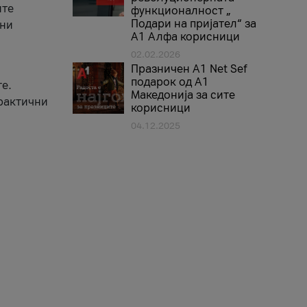
ите
функционалност „
Подари на пријател“ за
вни
А1 Алфа корисници
02.02.2026
Празничен A1 Net Sеf
подарок од А1
е.
Македонија за сите
практични
корисници
04.12.2025