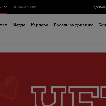
а нас
#ПодобарОнлајн
Надополн
свет
Медиа
Кариера
Броеви за донации
Кон