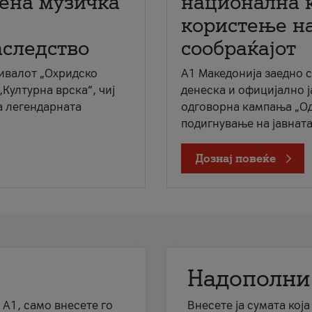
мена музичка
национална 
користење на
аследство
сообраќајот
ивалот „Охридско
A1 Македонија заедно 
„Културна врска“, чиј
денеска и официјално 
а легендарната
одговорна кампања „Од
подигнување на јавната 
Дознај повеќе
Надополни
 А1, само внесете го
Внесете ја сумата кој