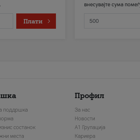
.
внесувајте сума помеѓ
Плати
ршка
Профил
за поддршка
За нас
форма
Новости
изнис состанок
А1 Групација
жни места
Кариера