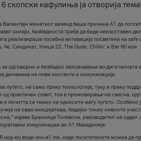
 6 скопски кафулиња ја отворија тема
а Валентајн минатиот викенд беше причина А1 да потсет
ваат онлајн, безбедноста треба да биде неизоставен дел
ата реализираше посебна активација посветена на safe d
е, Синдикат, Улица 22, The Dude, Chillin’ и Bar 90 кои
а за одговорно и безбедно запознавање во дигиталната 
на динамика на нови контакти и комуникација.
а луѓето, не само преку технологија, туку и преку подд
ќе од практичен совет, тоа е промовирање на свесна, од
а и почитта се темел на односите меѓу луѓето. Особено 
чија на оваа иницијатива, бидејќи токму нивното учест
сна,“ изјави Бранкица Толевска, раководител на оддел 
поративни комуникации во А1 Македонија.
R код кој води кон a1.mk, каде посетителите можеа да п