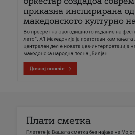
оркестар создадоа совре
приказна инспирирана од
македонското културно н
Во пресрет на овогодишното издание на фест
лето“, А1 Македонија ја претстави кампањата 
централен дел е новата џез-интерпретација н
македонска народна песна „Билјан
Дознај повеќе
Плати сметка
Платете ја Вашата сметка без најава на Мојот