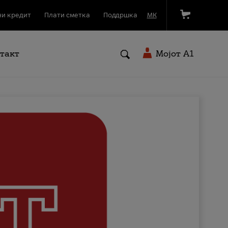
и кредит
Плати сметка
Поддршка
МК
такт
Мојот A1