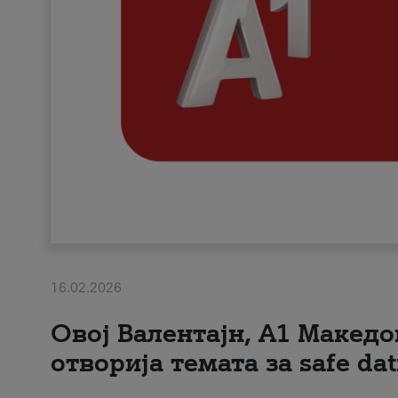
16.02.2026
Овој Валентајн, A1 Македо
отворија темата за safe dat