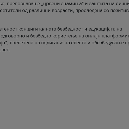
ње, препознавање „црвени знамиња“ и заштита на личн
осетители од различни возрасти, проследена со позити
ветеност кон дигиталната безбедност и едукацијата на
 одговорно и безбедно користење на онлајн платформит
јн“, посветена на подигање на свеста и обезбедување 
свет.