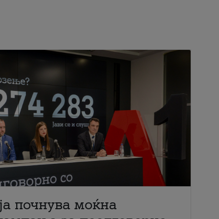
ја почнува моќна