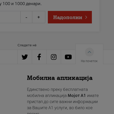
у 100 и 1000 денари.
-
+
Надополни
Следете нè
На почеток
Мобилна апликација
Единствено преку бесплатната
мобилна апликација
Мојот A1
имате
пристап до сите важни информации
за Вашите A1 услуги, во било кое
време.