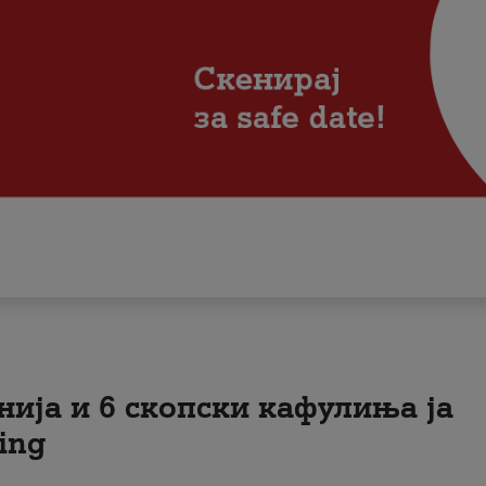
нија и 6 скопски кафулиња ја
ing