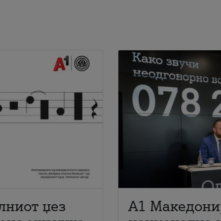
лниот џез
A1 Македони