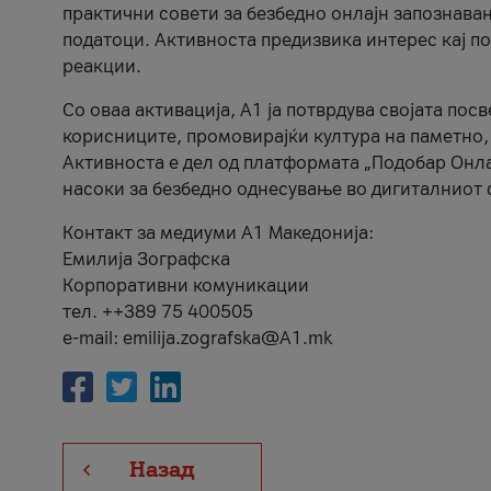
практични совети за безбедно онлајн запознава
податоци. Активноста предизвика интерес кај п
реакции.
Со оваа активација, А1 ја потврдува својата пос
корисниците, промовирајќи култура на паметно,
Активноста е дел од платформата „Подобар Онла
насоки за безбедно однесување во дигиталниот 
Контакт за медиуми А1 Македонија:
Емилија Зографска
Корпоративни комуникации
тел. ++389 75 400505
e-mail: emilija.zografska@A1.mk
Назад