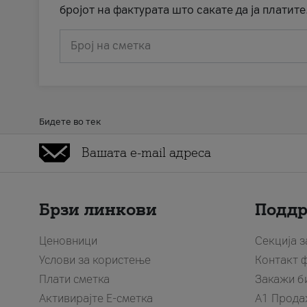
бројот на фактурата што сакате да ја платите
Број на сметка
Бидете во тек
Брзи линкови
Подд
Ценовници
Секција 
Услови за користење
Контакт 
Плати сметка
Закажи б
Активирајте Е-сметка
A1 Прода