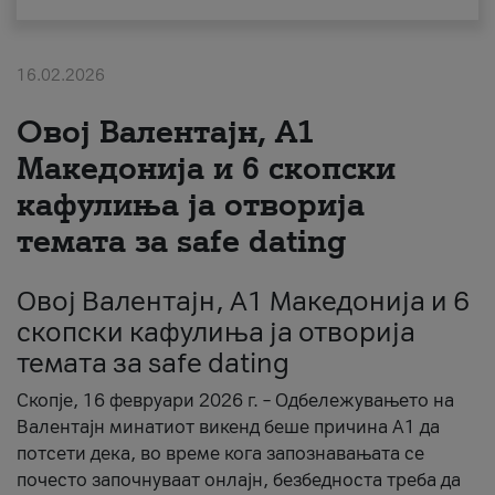
За нас
16.02.2026
#ПодобарОнлајн
Овој Валентајн, A1
Македонија и 6 скопски
кафулиња ја отворија
темата за safe dating
Овој Валентајн, A1 Македонија и 6
скопски кафулиња ја отворија
темата за safe dating
Скопје, 16 февруари 2026 г. – Одбележувањето на
Валентајн минатиот викенд беше причина А1 да
потсети дека, во време кога запознавањата се
почесто започнуваат онлајн, безбедноста треба да