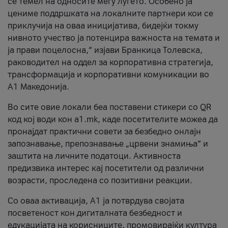
се темел на односите меѓу луѓето. Особено ја
цениме поддршката на локалните партнери кои се
приклучија на оваа иницијатива, бидејќи токму
нивното учество ја потенцира важноста на темата и
ја прави поцелосна,“ изјави Бранкица Толевска,
раководител на оддел за корпоративна стратегија,
трансформација и корпоративни комуникации во
А1 Македонија.
Во сите овие локали беа поставени стикери со QR
код кој води кон a1.mk, каде посетителите можеа да
пронајдат практични совети за безбедно онлајн
запознавање, препознавање „црвени знамиња“ и
заштита на личните податоци. Активноста
предизвика интерес кај посетители од различни
возрасти, проследена со позитивни реакции.
Со оваа активација, А1 ја потврдува својата
посветеност кон дигиталната безбедност и
едукацијата на корисниците, промовирајќи култура