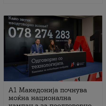
A1 Македонија почнува
моќна национална
кампања за поодговорно