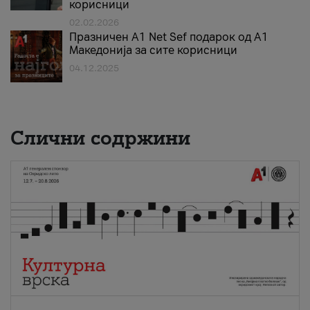
корисници
02.02.2026
Празничен A1 Net Sеf подарок од А1
Македонија за сите корисници
04.12.2025
Слични содржини