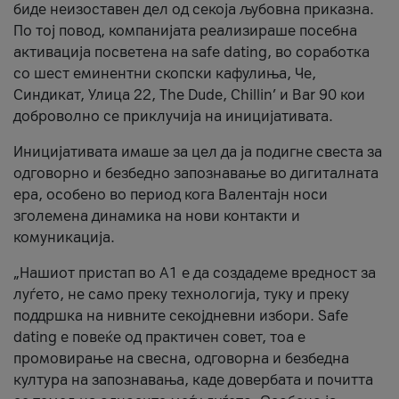
биде неизоставен дел од секоја љубовна приказна.
По тој повод, компанијата реализираше посебна
активација посветена на safe dating, во соработка
со шест еминентни скопски кафулиња, Че,
Синдикат, Улица 22, The Dude, Chillin’ и Bar 90 кои
доброволно се приклучија на иницијативата.
Иницијативата имаше за цел да ја подигне свеста за
одговорно и безбедно запознавање во дигиталната
ера, особено во период кога Валентајн носи
зголемена динамика на нови контакти и
комуникација.
„Нашиот пристап во А1 е да создадеме вредност за
луѓето, не само преку технологија, туку и преку
поддршка на нивните секојдневни избори. Safe
dating е повеќе од практичен совет, тоа е
промовирање на свесна, одговорна и безбедна
култура на запознавања, каде довербата и почитта