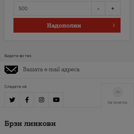
-
+
Надополни
Бидете во тек
Следете нè
На почеток
Брзи линкови