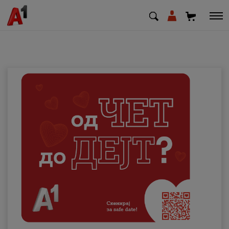
МК
EN
SQ
Приватни
Деловни
Поддршка
Надополни кредит
Плати сметка