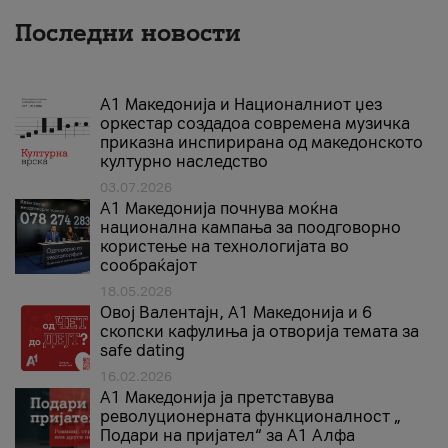
Последни новости
А1 Македонија и Националниот џез
оркестар создадоа современа музичка
приказна инспирирана од македонското
културно наследство
03.07.2026
A1 Македонија почнува моќна
национална кампања за поодговорно
користење на технологијата во
сообраќајот
18.05.2026
Овој Валентајн, A1 Македонија и 6
скопски кафулиња ја отворија темата за
safe dating
16.02.2026
А1 Македонија ја претставува
револуционерната функционалност „
Подари на пријател“ за А1 Алфа