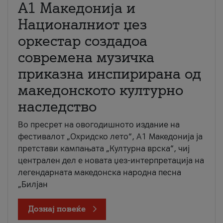
А1 Македонија и
Националниот џез
оркестар создадоа
современа музичка
приказна инспирирана од
македонското културно
наследство
Во пресрет на овогодишното издание на
фестивалот „Охридско лето“, А1 Македонија ја
претстави кампањата „Културна врска“, чиј
централен дел е новата џез-интерпретација на
легендарната македонска народна песна
„Билјан
Дознај повеќе