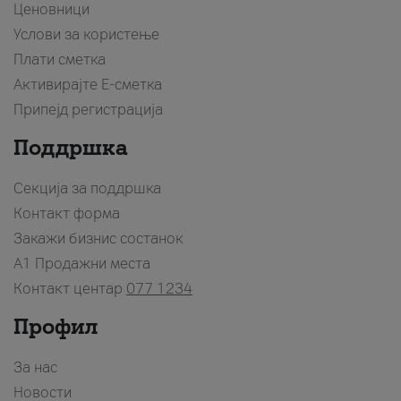
Ценовници
Услови за користење
Плати сметка
Активирајте Е-сметка
Припејд регистрација
Поддршка
Секција за поддршка
Контакт форма
Закажи бизнис состанок
A1 Продажни места
Контакт центар
077 1234
Профил
За нас
Новости