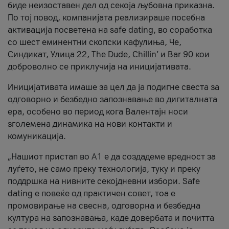
биде неизоставен дел од секоја љубовна приказна.
По тој повод, компанијата реализираше посебна
активација посветена на safe dating, во соработка
со шест еминентни скопски кафулиња, Че,
Синдикат, Улица 22, The Dude, Chillin’ и Bar 90 кои
доброволно се приклучија на иницијативата.
Иницијативата имаше за цел да ја подигне свеста за
одговорно и безбедно запознавање во дигиталната
ера, особено во период кога Валентајн носи
зголемена динамика на нови контакти и
комуникација.
„Нашиот пристап во А1 е да создадеме вредност за
луѓето, не само преку технологија, туку и преку
поддршка на нивните секојдневни избори. Safe
dating е повеќе од практичен совет, тоа е
промовирање на свесна, одговорна и безбедна
култура на запознавања, каде довербата и почитта