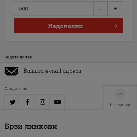
-
+
Надополни
Бидете во тек
Следете нè
На почеток
Брзи линкови