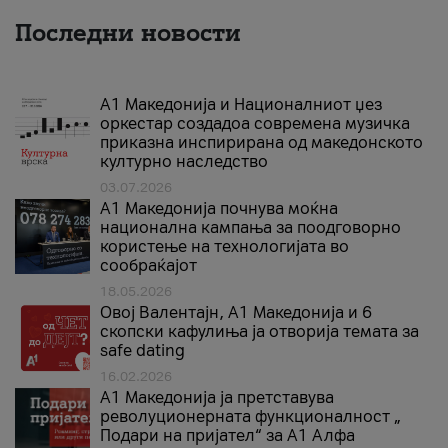
Последни новости
А1 Македонија и Националниот џез
оркестар создадоа современа музичка
приказна инспирирана од македонското
културно наследство
03.07.2026
A1 Македонија почнува моќна
национална кампања за поодговорно
користење на технологијата во
сообраќајот
18.05.2026
Овој Валентајн, A1 Македонија и 6
скопски кафулиња ја отворија темата за
safe dating
16.02.2026
А1 Македонија ја претставува
револуционерната функционалност „
Подари на пријател“ за А1 Алфа