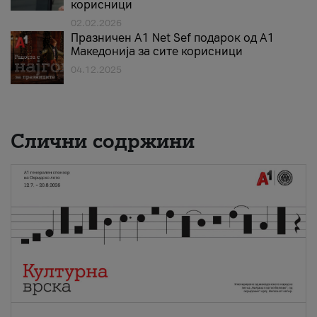
корисници
02.02.2026
Празничен A1 Net Sеf подарок од А1
Македонија за сите корисници
04.12.2025
Слични содржини