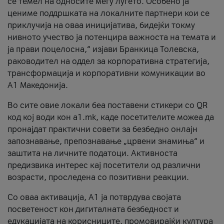
се темел на односите меѓу луѓето. Особено ја
цениме поддршката на локалните партнери кои се
приклучија на оваа иницијатива, бидејќи токму
нивното учество ја потенцира важноста на темата и
ја прави поцелосна,“ изјави Бранкица Толевска,
раководител на оддел за корпоративна стратегија,
трансформација и корпоративни комуникации во
А1 Македонија.
Во сите овие локали беа поставени стикери со QR
код кој води кон a1.mk, каде посетителите можеа да
пронајдат практични совети за безбедно онлајн
запознавање, препознавање „црвени знамиња“ и
заштита на личните податоци. Активноста
предизвика интерес кај посетители од различни
возрасти, проследена со позитивни реакции.
Со оваа активација, А1 ја потврдува својата
посветеност кон дигиталната безбедност и
едукацијата на корисниците, промовирајќи култура