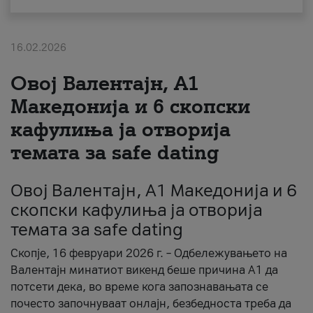
За нас
16.02.2026
#ПодобарОнлајн
Овој Валентајн, A1
Македонија и 6 скопски
кафулиња ја отворија
темата за safe dating
Овој Валентајн, A1 Македонија и 6
скопски кафулиња ја отворија
темата за safe dating
Скопје, 16 февруари 2026 г. – Одбележувањето на
Валентајн минатиот викенд беше причина А1 да
потсети дека, во време кога запознавањата се
почесто започнуваат онлајн, безбедноста треба да