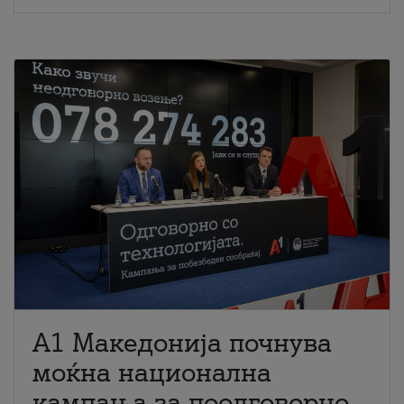
A1 Македонија почнува
моќна национална
кампања за поодговорно