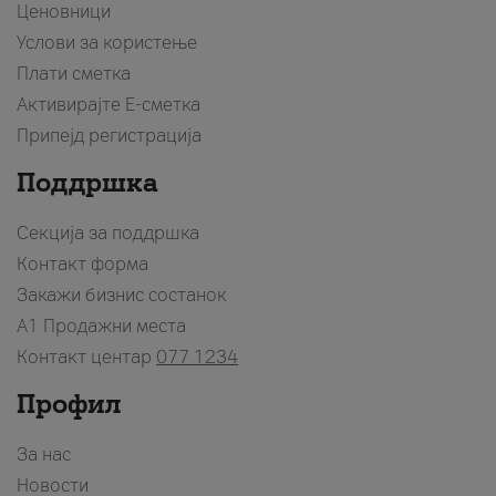
Ценовници
Услови за користење
Плати сметка
Активирајте Е-сметка
Припејд регистрација
Поддршка
Секција за поддршка
Контакт форма
Закажи бизнис состанок
A1 Продажни места
Контакт центар
077 1234
Профил
За нас
Новости