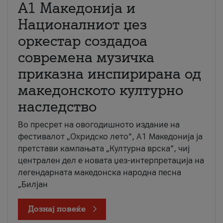
А1 Македонија и
Националниот џез
оркестар создадоа
современа музичка
приказна инспирирана од
македонското културно
наследство
Во пресрет на овогодишното издание на
фестивалот „Охридско лето“, А1 Македонија ја
претстави кампањата „Културна врска“, чиј
централен дел е новата џез-интерпретација на
легендарната македонска народна песна
„Билјан
Дознај повеќе