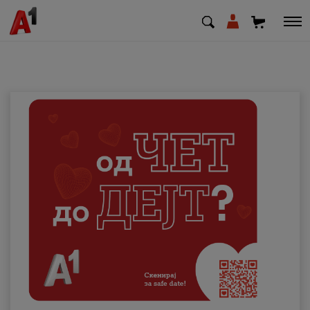
МК
EN
SQ
Приватни
Деловни
Поддршка
Надополни кредит
Плати сметка