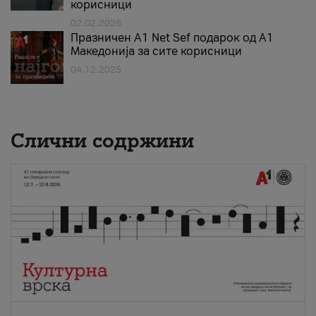
корисници
02.02.2026
Празничен A1 Net Sеf подарок од А1
Македонија за сите корисници
04.12.2025
Слични содржини