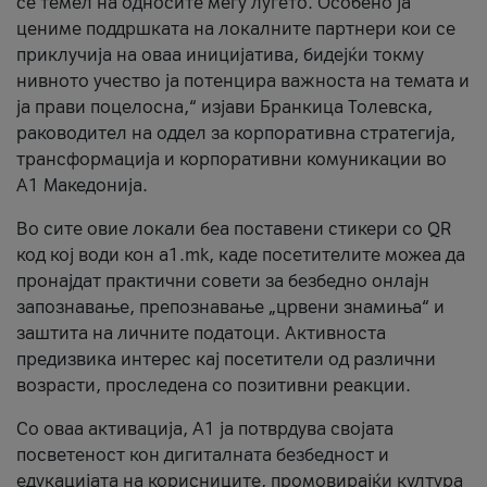
се темел на односите меѓу луѓето. Особено ја
цениме поддршката на локалните партнери кои се
приклучија на оваа иницијатива, бидејќи токму
нивното учество ја потенцира важноста на темата и
ја прави поцелосна,“ изјави Бранкица Толевска,
раководител на оддел за корпоративна стратегија,
трансформација и корпоративни комуникации во
А1 Македонија.
Во сите овие локали беа поставени стикери со QR
код кој води кон a1.mk, каде посетителите можеа да
пронајдат практични совети за безбедно онлајн
запознавање, препознавање „црвени знамиња“ и
заштита на личните податоци. Активноста
предизвика интерес кај посетители од различни
возрасти, проследена со позитивни реакции.
Со оваа активација, А1 ја потврдува својата
посветеност кон дигиталната безбедност и
едукацијата на корисниците, промовирајќи култура