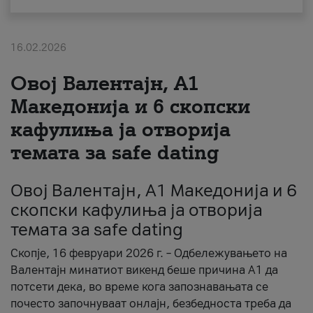
За нас
16.02.2026
#ПодобарОнлајн
Овој Валентајн, A1
Македонија и 6 скопски
кафулиња ја отворија
темата за safe dating
Овој Валентајн, A1 Македонија и 6
скопски кафулиња ја отворија
темата за safe dating
Скопје, 16 февруари 2026 г. – Одбележувањето на
Валентајн минатиот викенд беше причина А1 да
потсети дека, во време кога запознавањата се
почесто започнуваат онлајн, безбедноста треба да