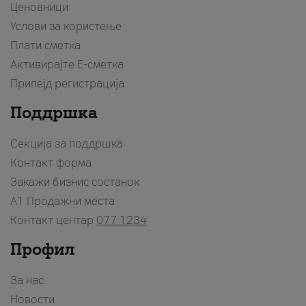
Ценовници
Услови за користење
Плати сметка
Активирајте Е-сметка
Припејд регистрација
Поддршка
Секција за поддршка
Контакт форма
Закажи бизнис состанок
A1 Продажни места
Контакт центар
077 1234
Профил
За нас
Новости