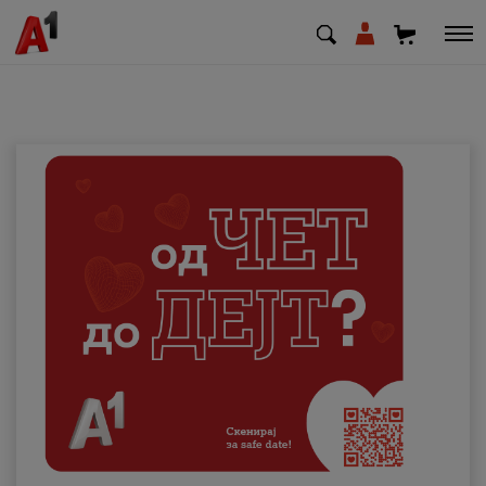
МК
EN
SQ
Приватни
Деловни
Поддршка
Надополни кредит
Плати сметка