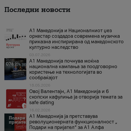
Последни новости
А1 Македонија и Националниот џез
оркестар создадоа современа музичка
приказна инспирирана од македонското
културно наследство
03.07.2026
A1 Македонија почнува моќна
национална кампања за поодговорно
користење на технологијата во
сообраќајот
18.05.2026
Овој Валентајн, A1 Македонија и 6
скопски кафулиња ја отворија темата за
safe dating
16.02.2026
А1 Македонија ја претставува
револуционерната функционалност „
Подари на пријател“ за А1 Алфа