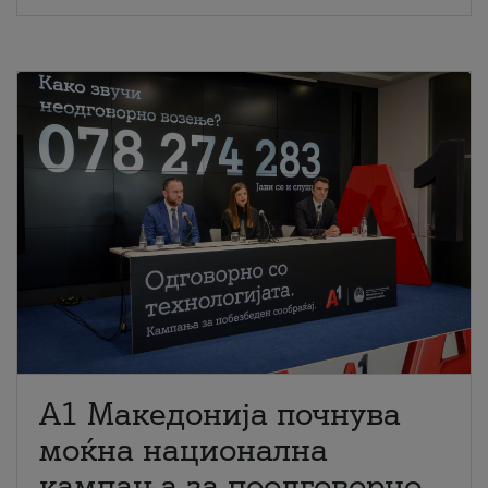
A1 Македонија почнува
моќна национална
кампања за поодговорно