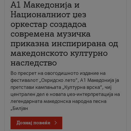
А1 Македонија и
Националниот џез
оркестар создадоа
современа музичка
приказна инспирирана од
македонското културно
наследство
Во пресрет на овогодишното издание на
фестивалот „Охридско лето“, А1 Македонија ја
претстави кампањата „Културна врска“, чиј
централен дел е новата џез-интерпретација на
легендарната македонска народна песна
„Билјан
Дознај повеќе