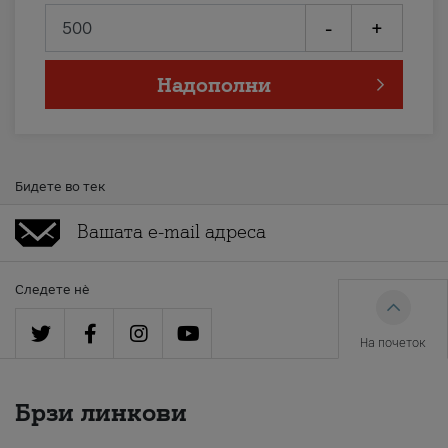
-
+
Надополни
Бидете во тек
Следете нè
На почеток
Брзи линкови