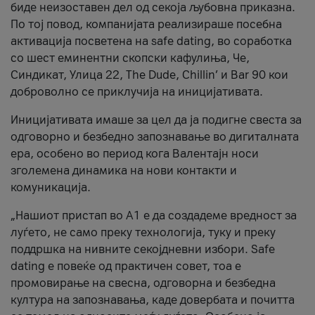
биде неизоставен дел од секоја љубовна приказна.
По тој повод, компанијата реализираше посебна
активација посветена на safe dating, во соработка
со шест еминентни скопски кафулиња, Че,
Синдикат, Улица 22, The Dude, Chillin’ и Bar 90 кои
доброволно се приклучија на иницијативата.
Иницијативата имаше за цел да ја подигне свеста за
одговорно и безбедно запознавање во дигиталната
ера, особено во период кога Валентајн носи
зголемена динамика на нови контакти и
комуникација.
„Нашиот пристап во А1 е да создадеме вредност за
луѓето, не само преку технологија, туку и преку
поддршка на нивните секојдневни избори. Safe
dating е повеќе од практичен совет, тоа е
промовирање на свесна, одговорна и безбедна
култура на запознавања, каде довербата и почитта