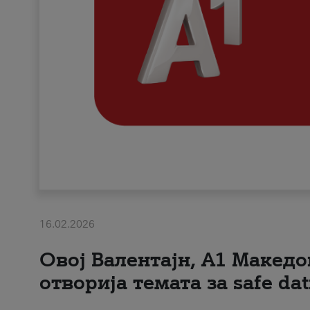
16.02.2026
Овој Валентајн, A1 Македо
отворија темата за safe dat