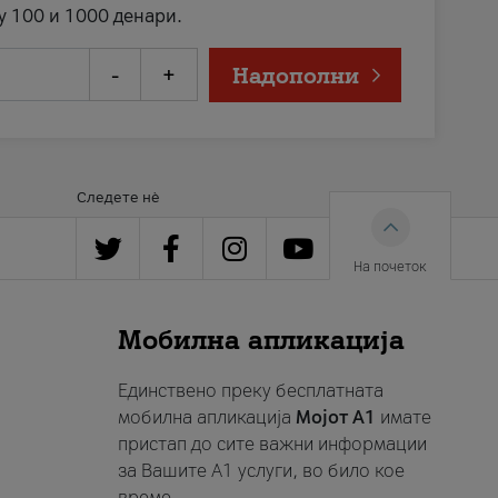
у 100 и 1000 денари.
-
+
Надополни
Следете нè
На почеток
Мобилна апликација
Единствено преку бесплатната
мобилна апликација
Мојот A1
имате
пристап до сите важни информации
за Вашите A1 услуги, во било кое
време.