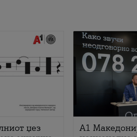
лниот џез
A1 Македони