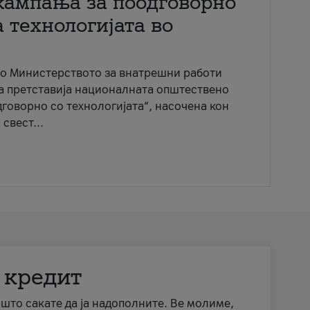
кампања за поодговорно
 технологијата во
со Министерството за внатрешни работи
ја претставија националната општествено
говорно со технологијата“, насочена кон
свест...
 кредит
а што сакате да ја надополните. Ве молиме,