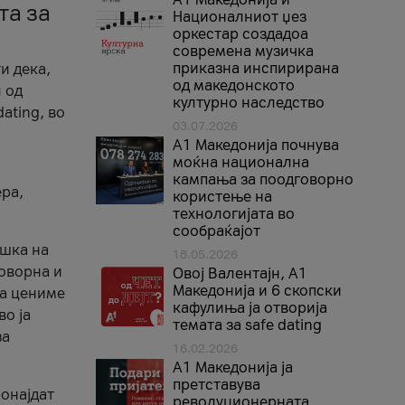
та за
Националниот џез
оркестар создадоа
современа музичка
приказна инспирирана
и дека,
од македонското
 од
културно наследство
ating, во
03.07.2026
A1 Македонија почнува
моќна национална
кампања за поодговорно
ера,
користење на
технологијата во
сообраќајот
ршка на
18.05.2026
говорна и
Овој Валентајн, A1
Македонија и 6 скопски
ја цениме
кафулиња ја отворија
во ја
темата за safe dating
за
16.02.2026
А1 Македонија ја
претставува
ронајдат
револуционерната