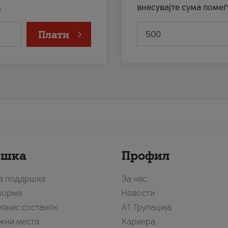
.
внесувајте сума помеѓ
Плати
ршка
Профил
за поддршка
За нас
форма
Новости
изнис состанок
А1 Групација
жни места
Кариера