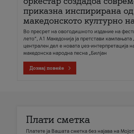
оркестар создадоа совре
приказна инспирирана од
македонското културно н
Во пресрет на овогодишното издание на фест
лето“, А1 Македонија ја претстави кампањата 
централен дел е новата џез-интерпретација н
македонска народна песна „Билјан
Дознај повеќе
Плати сметка
Платете ја Вашата сметка без најава на Мојот