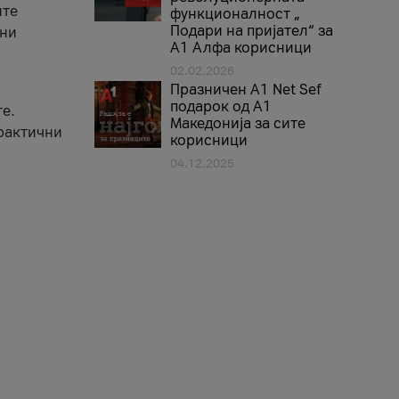
ите
функционалност „
Подари на пријател“ за
вни
А1 Алфа корисници
02.02.2026
Празничен A1 Net Sеf
подарок од А1
е.
Македонија за сите
практични
корисници
04.12.2025