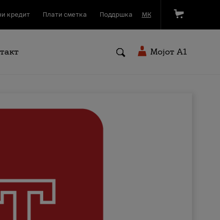
и кредит
Плати сметка
Поддршка
МК
такт
Мојот A1