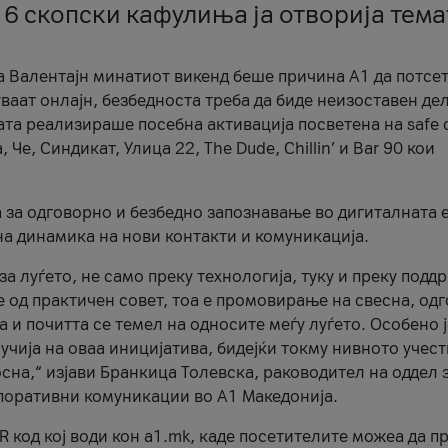
 6 скопски кафулиња ја отворија тема
а Валентајн минатиот викенд беше причина А1 да потсет
ваат онлајн, безбедноста треба да биде неизоставен дел
ата реализираше посебна активација посветена на safe d
е, Синдикат, Улица 22, The Dude, Chillin’ и Bar 90 кои
а за одговорно и безбедно запознавање во дигиталната 
на динамика на нови контакти и комуникација.
а луѓето, не само преку технологија, туку и преку подд
ќе од практичен совет, тоа е промовирање на свесна, од
а и почитта се темел на односите меѓу луѓето. Особено 
чија на оваа иницијатива, бидејќи токму нивното учест
сна,“ изјави Бранкица Толевска, раководител на оддел 
поративни комуникации во А1 Македонија.
R код кој води кон a1.mk, каде посетителите можеа да п