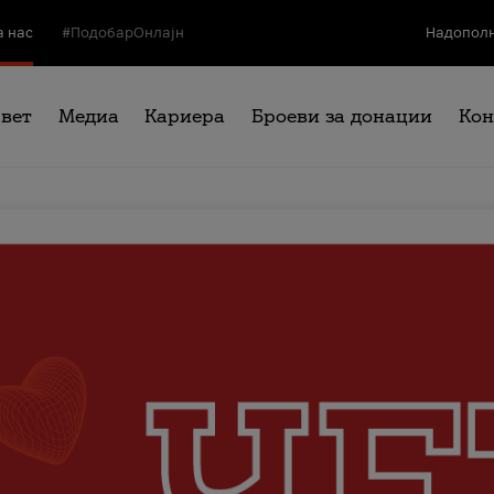
а нас
#ПодобарОнлајн
Надополн
свет
Медиа
Кариера
Броеви за донации
Кон