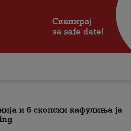
нија и 6 скопски кафулиња ја
ing