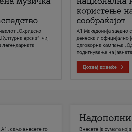
мена музичка
национална 
користење на
аследство
сообраќајот
ивалот „Охридско
A1 Македонија заедно 
„Културна врска“, чиј
денеска и официјално 
а легендарната
одговорна кампања „Од
подигнување на јавната 
Дознај повеќе
Надополни
 А1, само внесете го
Внесете ја сумата кој