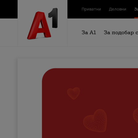
Приватни
Деловни
З
За А1
За подобар 