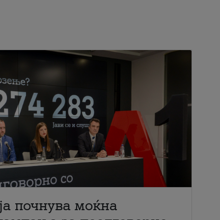
ја почнува моќна