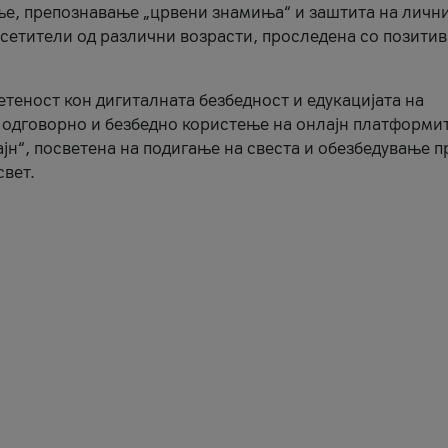
ње, препознавање „црвени знамиња“ и заштита на личн
осетители од различни возрасти, проследена со позити
ветеност кон дигиталната безбедност и едукацијата на
 одговорно и безбедно користење на онлајн платформит
јн“, посветена на подигање на свеста и обезбедување 
свет.