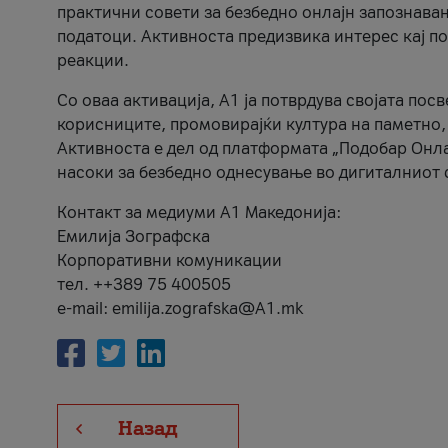
практични совети за безбедно онлајн запознава
податоци. Активноста предизвика интерес кај п
реакции.
Со оваа активација, А1 ја потврдува својата пос
корисниците, промовирајќи култура на паметно,
Активноста е дел од платформата „Подобар Онла
насоки за безбедно однесување во дигиталниот 
Контакт за медиуми А1 Македонија:
Емилија Зографска
Корпоративни комуникации
тел. ++389 75 400505
e-mail: emilija.zografska@A1.mk
Назад