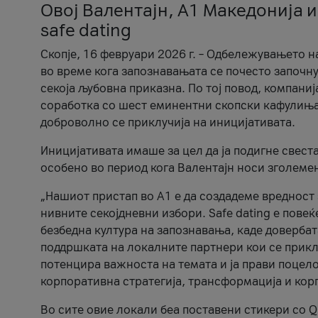
Овој Валентајн, A1 Македонија и
safe dating
Скопје, 16 февруари 2026 г. – Одбележувањето н
во време кога запознавањата се почесто започну
секоја љубовна приказна. По тој повод, компаниј
соработка со шест еминентни скопски кафулиња, Ч
доброволно се приклучија на иницијативата.
Иницијативата имаше за цел да ја подигне свест
особено во период кога Валентајн носи зголеме
„Нашиот пристап во А1 е да создадеме вредност з
нивните секојдневни избори. Safe dating е пове
безбедна култура на запознавања, каде довербат
поддршката на локалните партнери кои се приклу
потенцира важноста на темата и ја прави поцело
корпоративна стратегија, трансформација и кор
Во сите овие локали беа поставени стикери со Q