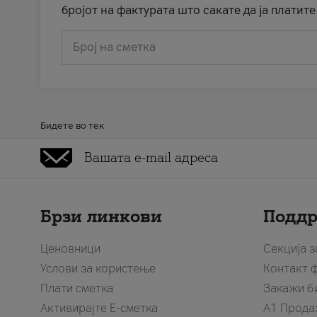
бројот на фактурата што сакате да ја платите
Број на сметка
Бидете во тек
Брзи линкови
Подд
Ценовници
Секција 
Услови за користење
Контакт 
Плати сметка
Закажи б
Активирајте Е-сметка
A1 Прода