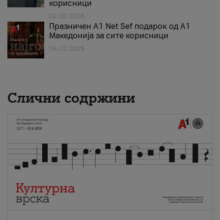
корисници
02.02.2026
Празничен A1 Net Sеf подарок од А1
Македонија за сите корисници
04.12.2025
Слични содржини