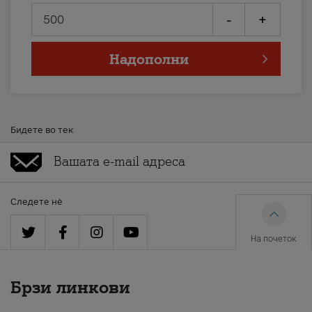
-
+
Надополни
Бидете во тек
Следете нè
На почеток
Брзи линкови