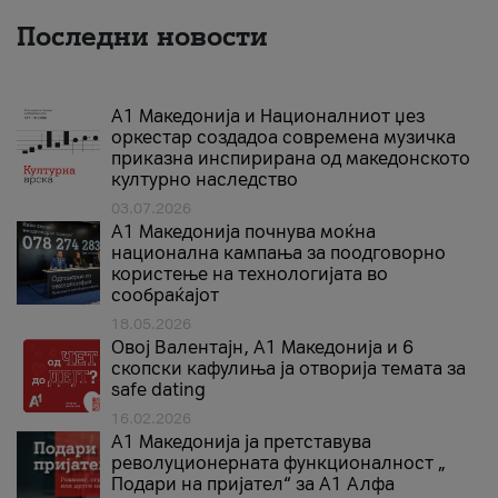
Последни новости
А1 Македонија и Националниот џез
оркестар создадоа современа музичка
приказна инспирирана од македонското
културно наследство
03.07.2026
A1 Македонија почнува моќна
национална кампања за поодговорно
користење на технологијата во
сообраќајот
18.05.2026
Овој Валентајн, A1 Македонија и 6
скопски кафулиња ја отворија темата за
safe dating
16.02.2026
А1 Македонија ја претставува
револуционерната функционалност „
Подари на пријател“ за А1 Алфа