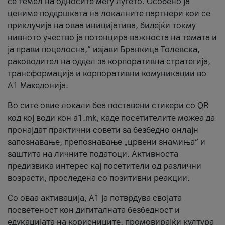
се темел на односите меѓу луѓето. Особено ја
цениме поддршката на локалните партнери кои се
приклучија на оваа иницијатива, бидејќи токму
нивното учество ја потенцира важноста на темата и
ја прави поцелосна,“ изјави Бранкица Толевска,
раководител на оддел за корпоративна стратегија,
трансформација и корпоративни комуникации во
А1 Македонија.
Во сите овие локали беа поставени стикери со QR
код кој води кон a1.mk, каде посетителите можеа да
пронајдат практични совети за безбедно онлајн
запознавање, препознавање „црвени знамиња“ и
заштита на личните податоци. Активноста
предизвика интерес кај посетители од различни
возрасти, проследена со позитивни реакции.
Со оваа активација, А1 ја потврдува својата
посветеност кон дигиталната безбедност и
едукацијата на корисниците, промовирајќи култура