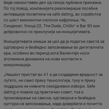
биде неизоставен дел од секоја љубовна приказна.
По тој повод, компанијата реализираше посебна
активација посветена на safe dating, во соработка
со шест еминентни скопски кафулиња, Че,
Синдикат, Улица 22, The Dude, Chillin’ и Bar 90 кои
доброволно се приклучија на иницијативата.
Иницијативата имаше за цел да ја подигне свеста за
одговорно и безбедно запознавање во дигиталната
ера, особено во период кога Валентајн носи
зголемена динамика на нови контакти и
комуникација.
„Нашиот пристап во А1 е да создадеме вредност за
луѓето, не само преку технологија, туку и преку
поддршка на нивните секојдневни избори. Safe
dating е повеќе од практичен совет, тоа е
промовирање на свесна, одговорна и безбедна
култура на запознавања, каде довербата и почитта