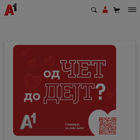
МК
EN
SQ
Приватни
Деловни
Поддршка
Надополни кредит
Плати сметка