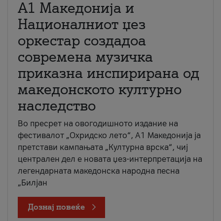
А1 Македонија и
Националниот џез
оркестар создадоа
современа музичка
приказна инспирирана од
македонското културно
наследство
Во пресрет на овогодишното издание на
фестивалот „Охридско лето“, А1 Македонија ја
претстави кампањата „Културна врска“, чиј
централен дел е новата џез-интерпретација на
легендарната македонска народна песна
„Билјан
Дознај повеќе