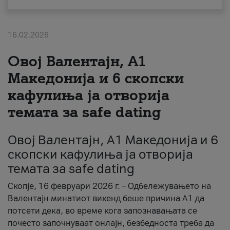
За нас
16.02.2026
#ПодобарОнлајн
Овој Валентајн, A1
Македонија и 6 скопски
кафулиња ја отворија
темата за safe dating
Овој Валентајн, A1 Македонија и 6
скопски кафулиња ја отворија
темата за safe dating
Скопје, 16 февруари 2026 г. – Одбележувањето на
Валентајн минатиот викенд беше причина А1 да
потсети дека, во време кога запознавањата се
почесто започнуваат онлајн, безбедноста треба да