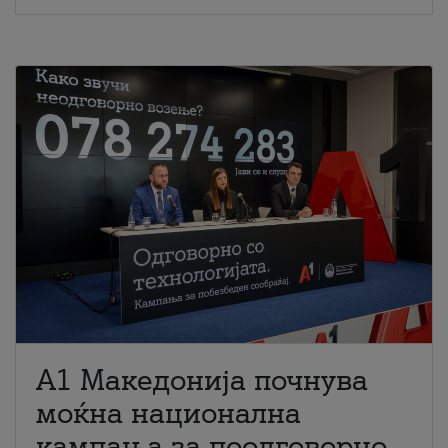
A1 Македонија почнува
моќна национална
кампања за поодговорно