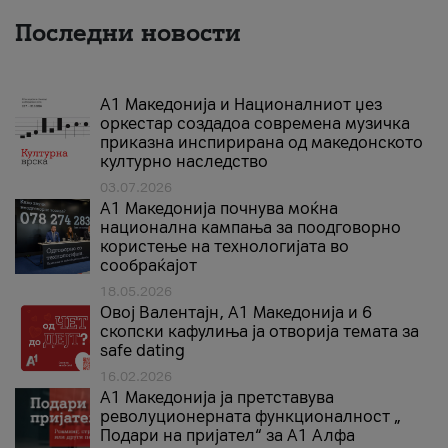
Последни новости
А1 Македонија и Националниот џез
оркестар создадоа современа музичка
приказна инспирирана од македонското
културно наследство
03.07.2026
A1 Македонија почнува моќна
национална кампања за поодговорно
користење на технологијата во
сообраќајот
18.05.2026
Овој Валентајн, A1 Македонија и 6
скопски кафулиња ја отворија темата за
safe dating
16.02.2026
А1 Македонија ја претставува
револуционерната функционалност „
Подари на пријател“ за А1 Алфа