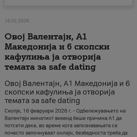
За нас
16.02.2026
#ПодобарОнлајн
Овој Валентајн, A1
Македонија и 6 скопски
кафулиња ја отворија
темата за safe dating
Овој Валентајн, A1 Македонија и 6
скопски кафулиња ја отворија
темата за safe dating
Скопје, 16 февруари 2026 г. – Одбележувањето на
Валентајн минатиот викенд беше причина А1 да
потсети дека, во време кога запознавањата се
почесто започнуваат онлајн, безбедноста треба да