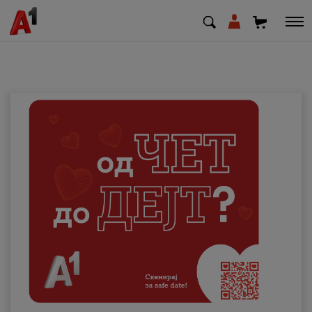
МК
EN
SQ
Приватни
Деловни
Поддршка
Надополни кредит
Плати сметка