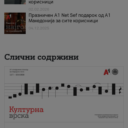
корисници
02.02.2026
Празничен A1 Net Sеf подарок од А1
Македонија за сите корисници
04.12.2025
Слични содржини