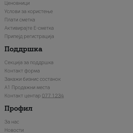
Ценовници
Услови за користење
Плати сметка
Активирајте Е-сметка
Припејд регистрација
Поддршка
Секција за поддршка
Контакт форма
Закажи бизнис состанок
A1 Продажни места
Контакт центар
077 1234
Профил
За нас
Новости