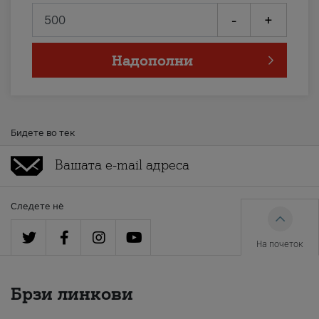
-
+
Надополни
Бидете во тек
Следете нè
На почеток
Брзи линкови