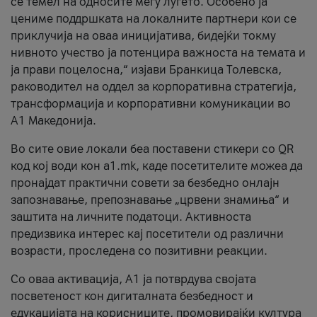
се темел на односите меѓу луѓето. Особено ја
цениме поддршката на локалните партнери кои се
приклучија на оваа иницијатива, бидејќи токму
нивното учество ја потенцира важноста на темата и
ја прави поцелосна,“ изјави Бранкица Толевска,
раководител на оддел за корпоративна стратегија,
трансформација и корпоративни комуникации во
А1 Македонија.
Во сите овие локали беа поставени стикери со QR
код кој води кон a1.mk, каде посетителите можеа да
пронајдат практични совети за безбедно онлајн
запознавање, препознавање „црвени знамиња“ и
заштита на личните податоци. Активноста
предизвика интерес кај посетители од различни
возрасти, проследена со позитивни реакции.
Со оваа активација, А1 ја потврдува својата
посветеност кон дигиталната безбедност и
едукацијата на корисниците, промовирајќи култура