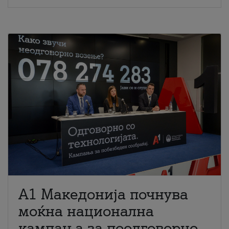
A1 Македонија почнува
моќна национална
кампања за поодговорно