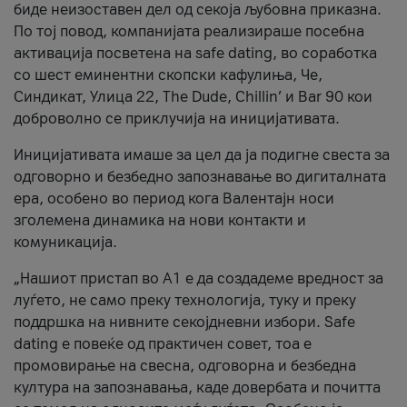
биде неизоставен дел од секоја љубовна приказна.
По тој повод, компанијата реализираше посебна
активација посветена на safe dating, во соработка
со шест еминентни скопски кафулиња, Че,
Синдикат, Улица 22, The Dude, Chillin’ и Bar 90 кои
доброволно се приклучија на иницијативата.
Иницијативата имаше за цел да ја подигне свеста за
одговорно и безбедно запознавање во дигиталната
ера, особено во период кога Валентајн носи
зголемена динамика на нови контакти и
комуникација.
„Нашиот пристап во А1 е да создадеме вредност за
луѓето, не само преку технологија, туку и преку
поддршка на нивните секојдневни избори. Safe
dating е повеќе од практичен совет, тоа е
промовирање на свесна, одговорна и безбедна
култура на запознавања, каде довербата и почитта