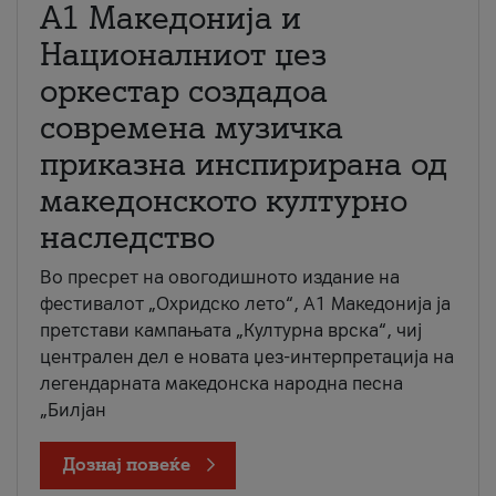
А1 Македонија и
Националниот џез
оркестар создадоа
современа музичка
приказна инспирирана од
македонското културно
наследство
Во пресрет на овогодишното издание на
фестивалот „Охридско лето“, А1 Македонија ја
претстави кампањата „Културна врска“, чиј
централен дел е новата џез-интерпретација на
легендарната македонска народна песна
„Билјан
Дознај повеќе