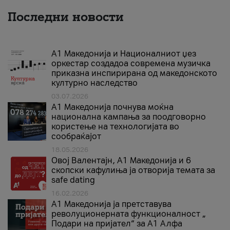
Последни новости
А1 Македонија и Националниот џез
оркестар создадоа современа музичка
приказна инспирирана од македонското
културно наследство
03.07.2026
A1 Македонија почнува моќна
национална кампања за поодговорно
користење на технологијата во
сообраќајот
18.05.2026
Овој Валентајн, A1 Македонија и 6
скопски кафулиња ја отворија темата за
safe dating
16.02.2026
А1 Македонија ја претставува
револуционерната функционалност „
Подари на пријател“ за А1 Алфа