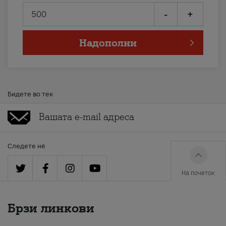
-
+
Надополни
Бидете во тек
Следете нè
На почеток
Брзи линкови