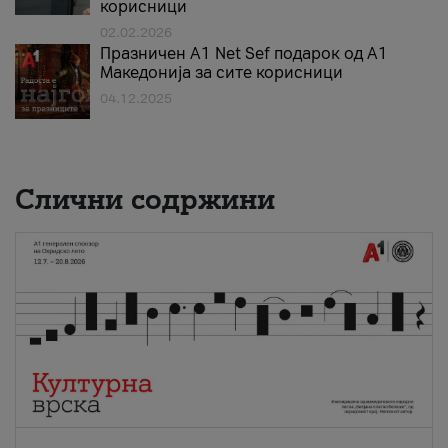
корисници
02.02.2026
Празничен A1 Net Sеf подарок од А1
Македонија за сите корисници
04.12.2025
Слични содржини