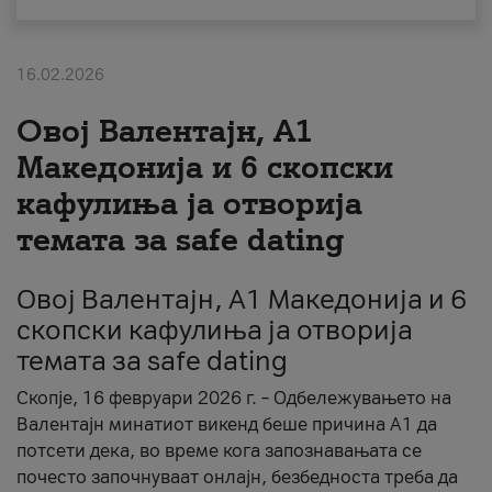
За нас
16.02.2026
#ПодобарОнлајн
Овој Валентајн, A1
Македонија и 6 скопски
кафулиња ја отворија
темата за safe dating
Овој Валентајн, A1 Македонија и 6
скопски кафулиња ја отворија
темата за safe dating
Скопје, 16 февруари 2026 г. – Одбележувањето на
Валентајн минатиот викенд беше причина А1 да
потсети дека, во време кога запознавањата се
почесто започнуваат онлајн, безбедноста треба да