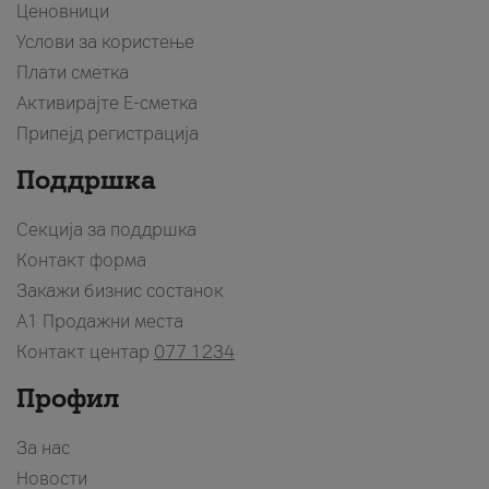
Ценовници
Услови за користење
Плати сметка
Активирајте Е-сметка
Припејд регистрација
Поддршка
Секција за поддршка
Контакт форма
Закажи бизнис состанок
A1 Продажни места
Контакт центар
077 1234
Профил
За нас
Новости