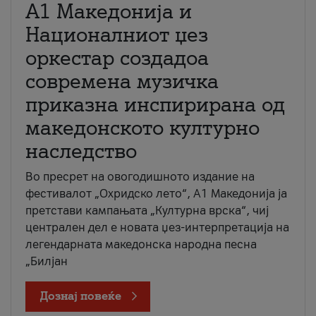
А1 Македонија и
Националниот џез
оркестар создадоа
современа музичка
приказна инспирирана од
македонското културно
наследство
Во пресрет на овогодишното издание на
фестивалот „Охридско лето“, А1 Македонија ја
претстави кампањата „Културна врска“, чиј
централен дел е новата џез-интерпретација на
легендарната македонска народна песна
„Билјан
Дознај повеќе