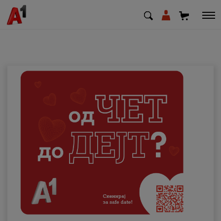
МК
EN
SQ
Приватни
Деловни
Поддршка
Надополни кредит
Плати сметка