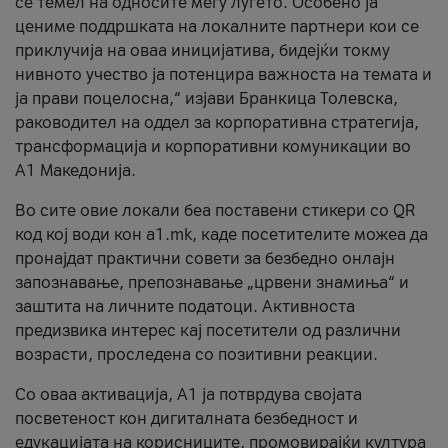
се темел на односите меѓу луѓето. Особено ја
цениме поддршката на локалните партнери кои се
приклучија на оваа иницијатива, бидејќи токму
нивното учество ја потенцира важноста на темата и
ја прави поцелосна,“ изјави Бранкица Толевска,
раководител на оддел за корпоративна стратегија,
трансформација и корпоративни комуникации во
А1 Македонија.
Во сите овие локали беа поставени стикери со QR
код кој води кон a1.mk, каде посетителите можеа да
пронајдат практични совети за безбедно онлајн
запознавање, препознавање „црвени знамиња“ и
заштита на личните податоци. Активноста
предизвика интерес кај посетители од различни
возрасти, проследена со позитивни реакции.
Со оваа активација, А1 ја потврдува својата
посветеност кон дигиталната безбедност и
едукацијата на корисниците, промовирајќи култура