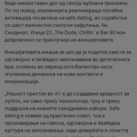
биде неизоставен дел од секоја љубовна приказна.
По тој повод, компанијата реализираше посебна
активација посветена на safe dating, во соработка
со шест еминентни скопски кафулиња, Че,
Синдикат, Улица 22, The Dude, Chillin’ и Bar 90 кои
доброволно се приклучија на иницијативата.
Иницијативата имаше за цел да ја подигне свеста за
одговорно и безбедно запознавање во дигиталната
ера, особено во период кога Валентајн носи
зголемена динамика на нови контакти и
комуникација.
„Нашиот пристап во А1 е да создадеме вредност за
луѓето, не само преку технологија, туку и преку
поддршка на нивните секојдневни избори. Safe
dating е повеќе од практичен совет, тоа е
промовирање на свесна, одговорна и безбедна
култура на запознавања, каде довербата и почитта