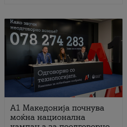
A1 Македонија почнува
моќна национална
кампања за поодговорно