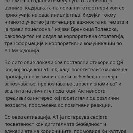
се темел на односите меѓу луѓето. Особено ја
цениме поддршката на локалните партнери кои се
приклучија на оваа иницијатива, бидејќи токму
нивното учество ја потенцира важноста на темата и
ја прави поцелосна,“ изјави Бранкица Толевска,
раководител на оддел за корпоративна стратегија,
трансформација и корпоративни комуникации во
А1 Македонија.
Во сите овие локали беа поставени стикери со QR
код кој води кон a1.mk, каде посетителите можеа да
пронајдат практични совети за безбедно онлајн
запознавање, препознавање „црвени знамиња“ и
заштита на личните податоци. Активноста
предизвика интерес кај посетители од различни
возрасти, проследена со позитивни реакции.
Со оваа активација, А1 ја потврдува својата
посветеност кон дигиталната безбедност и
едукацијата на корисниците, промовирајќи култура