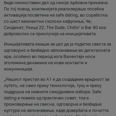
биде неизоставен дел од секоја љубовна приказна.
По тој повод, компанијата реализираше посебна
активација посветена на safe dating, во соработка
со шест еминентни скопски кафулиња, Че,
Синдикат, Улица 22, The Dude, Chillin’ и Bar 90 кои
доброволно се приклучија на иницијативата.
Иницијативата имаше за цел да ја подигне свеста за
одговорно и безбедно запознавање во дигиталната
ера, особено во период кога Валентајн носи
зголемена динамика на нови контакти и
комуникација.
„Нашиот пристап во А1 е да создадеме вредност за
луѓето, не само преку технологија, туку и преку
поддршка на нивните секојдневни избори. Safe
dating е повеќе од практичен совет, тоа е
промовирање на свесна, одговорна и безбедна
култура на запознавања, каде довербата и почитта