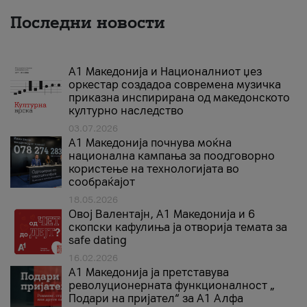
Последни новости
А1 Македонија и Националниот џез
оркестар создадоа современа музичка
приказна инспирирана од македонското
културно наследство
03.07.2026
A1 Македонија почнува моќна
национална кампања за поодговорно
користење на технологијата во
сообраќајот
18.05.2026
Овој Валентајн, A1 Македонија и 6
скопски кафулиња ја отворија темата за
safe dating
16.02.2026
А1 Македонија ја претставува
револуционерната функционалност „
Подари на пријател“ за А1 Алфа