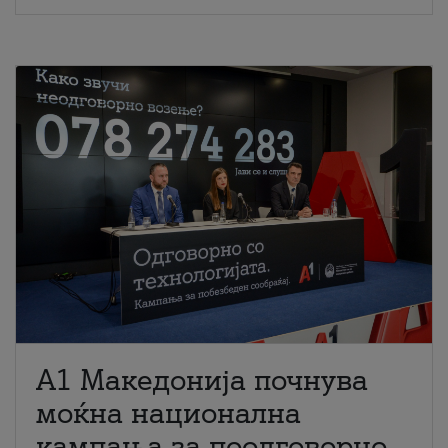
A1 Македонија почнува
моќна национална
кампања за поодговорно