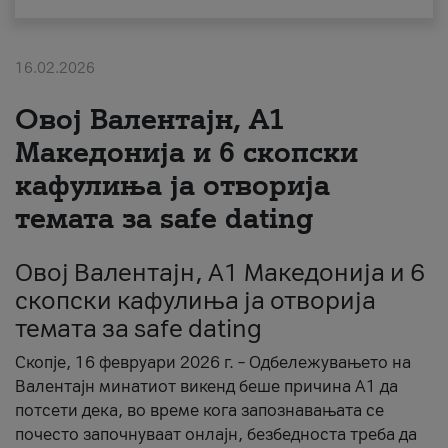
За нас
16.02.2026
#ПодобарОнлајн
Овој Валентајн, A1
Македонија и 6 скопски
кафулиња ја отворија
темата за safe dating
Овој Валентајн, A1 Македонија и 6
скопски кафулиња ја отворија
темата за safe dating
Скопје, 16 февруари 2026 г. – Одбележувањето на
Валентајн минатиот викенд беше причина А1 да
потсети дека, во време кога запознавањата се
почесто започнуваат онлајн, безбедноста треба да