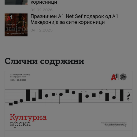
корисници
02.02.2026
Празничен A1 Net Sеf подарок од А1
Македонија за сите корисници
04.12.2025
Слични содржини