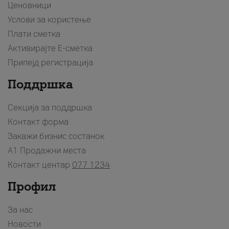
Ценовници
Услови за користење
Плати сметка
Активирајте Е-сметка
Припејд регистрација
Поддршка
Секција за поддршка
Контакт форма
Закажи бизнис состанок
A1 Продажни места
Контакт центар
077 1234
Профил
За нас
Новости