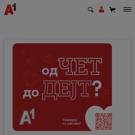
МК
EN
SQ
Приватни
Деловни
Поддршка
Надополни кредит
Плати сметка