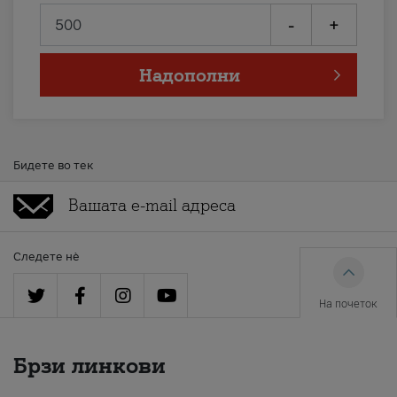
-
+
Надополни
Бидете во тек
Следете нè
На почеток
Брзи линкови