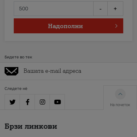
-
+
Надополни
Бидете во тек
Следете нè
На почеток
Брзи линкови