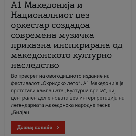
А1 Македонија и
Националниот џез
оркестар создадоа
современа музичка
приказна инспирирана од
македонското културно
наследство
Во пресрет на овогодишното издание на
фестивалот „Охридско лето“, А1 Македонија ја
претстави кампањата „Културна врска“, чиј
централен дел е новата џез-интерпретација на
легендарната македонска народна песна
„Билјан
Дознај повеќе