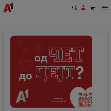
МК
EN
SQ
Приватни
Деловни
Поддршка
Надополни кредит
Плати сметка