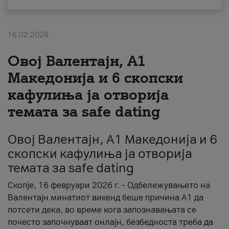
За нас
16.02.2026
#ПодобарОнлајн
Овој Валентајн, A1
Македонија и 6 скопски
кафулиња ја отворија
темата за safe dating
Овој Валентајн, A1 Македонија и 6
скопски кафулиња ја отворија
темата за safe dating
Скопје, 16 февруари 2026 г. – Одбележувањето на
Валентајн минатиот викенд беше причина А1 да
потсети дека, во време кога запознавањата се
почесто започнуваат онлајн, безбедноста треба да