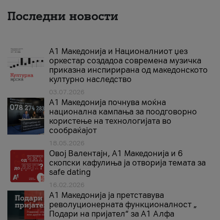
Последни новости
А1 Македонија и Националниот џез
оркестар создадоа современа музичка
приказна инспирирана од македонското
културно наследство
03.07.2026
A1 Македонија почнува моќна
национална кампања за поодговорно
користење на технологијата во
сообраќајот
18.05.2026
Овој Валентајн, A1 Македонија и 6
скопски кафулиња ја отворија темата за
safe dating
16.02.2026
А1 Македонија ја претставува
револуционерната функционалност „
Подари на пријател“ за А1 Алфа