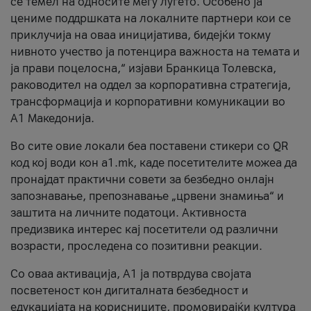
се темел на односите меѓу луѓето. Особено ја
цениме поддршката на локалните партнери кои се
приклучија на оваа иницијатива, бидејќи токму
нивното учество ја потенцира важноста на темата и
ја прави поцелосна,“ изјави Бранкица Толевска,
раководител на оддел за корпоративна стратегија,
трансформација и корпоративни комуникации во
А1 Македонија.
Во сите овие локали беа поставени стикери со QR
код кој води кон a1.mk, каде посетителите можеа да
пронајдат практични совети за безбедно онлајн
запознавање, препознавање „црвени знамиња“ и
заштита на личните податоци. Активноста
предизвика интерес кај посетители од различни
возрасти, проследена со позитивни реакции.
Со оваа активација, А1 ја потврдува својата
посветеност кон дигиталната безбедност и
едукацијата на корисниците, промовирајќи култура