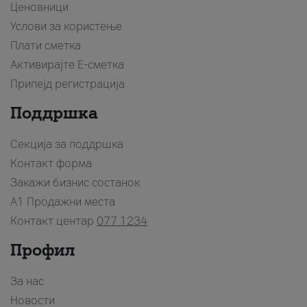
Ценовници
Услови за користење
Плати сметка
Активирајте Е-сметка
Припејд регистрација
Поддршка
Секција за поддршка
Контакт форма
Закажи бизнис состанок
A1 Продажни места
Контакт центар
077 1234
Профил
За нас
Новости