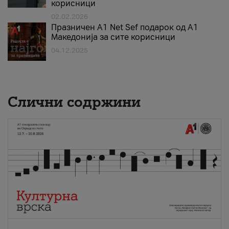
корисници
02.02.2026
Празничен A1 Net Sеf подарок од А1
Македонија за сите корисници
04.12.2025
Слични содржини