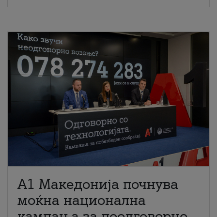
A1 Македонија почнува
моќна национална
кампања за поодговорно