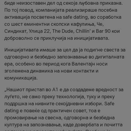
биде неизоставен дел од секоја љубовна приказна.
По тој повод, компанијата реализираше посебна
активација посветена на safe dating, во соработка
со шест еминентни скопски кафулиња, Че,
Синдикат, Улица 22, The Dude, Chillin’ и Bar 90 кои
доброволно се приклучија на иницијативата.
Иницијативата имаше за цел да ја подигне свеста за
одговорно и безбедно запознавање во дигиталната
ера, особено во период кога Валентајн носи
зголемена динамика на нови контакти и
комуникација.
„Нашиот пристап во А1 е да создадеме вредност за
луѓето, не само преку технологија, туку и преку
поддршка на нивните секојдневни избори. Safe
dating е повеќе од практичен совет, тоа е
промовирање на свесна, одговорна и безбедна
култура на запознавања, каде довербата и почитта