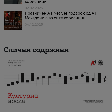
корисници
02.02.2026
Празничен A1 Net Sеf подарок од А1
Македонија за сите корисници
04.12.2025
Слични содржини