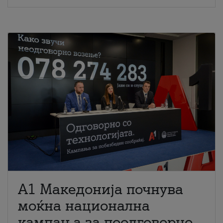
A1 Македонија почнува
моќна национална
кампања за поодговорно