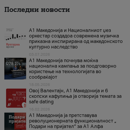
Последни новости
А1 Македонија и Националниот џез
оркестар создадоа современа музичка
приказна инспирирана од македонското
културно наследство
03.07.2026
A1 Македонија почнува моќна
национална кампања за поодговорно
користење на технологијата во
сообраќајот
18.05.2026
Овој Валентајн, A1 Македонија и 6
скопски кафулиња ја отворија темата за
safe dating
16.02.2026
А1 Македонија ја претставува
револуционерната функционалност „
Подари на пријател“ за А1 Алфа