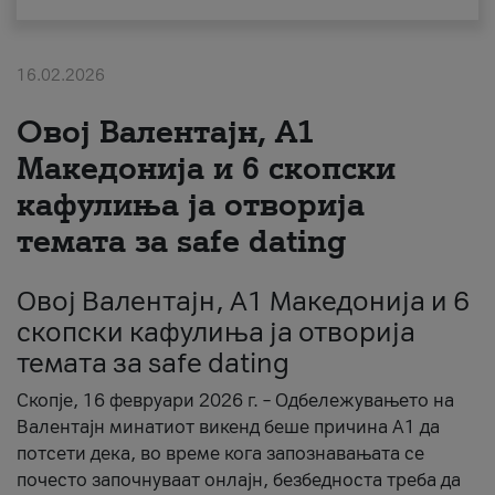
За нас
16.02.2026
#ПодобарОнлајн
Овој Валентајн, A1
Македонија и 6 скопски
кафулиња ја отворија
темата за safe dating
Овој Валентајн, A1 Македонија и 6
скопски кафулиња ја отворија
темата за safe dating
Скопје, 16 февруари 2026 г. – Одбележувањето на
Валентајн минатиот викенд беше причина А1 да
потсети дека, во време кога запознавањата се
почесто започнуваат онлајн, безбедноста треба да