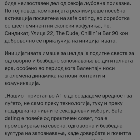
биде неизоставен дел од секоја љубовна приказна.
По тој повод, компанијата реализираше посебна
активација посветена на safe dating, во соработка
со шест еминентни скопски кафулиња, Че,
Синдикат, Улица 22, The Dude, Chillin’ и Bar 90 кои
доброволно се приклучија на иницијативата.
Иницијативата имаше за цел да ја подигне свеста за
одговорно и безбедно запознавање во дигиталната
ера, особено во период кога Валентајн носи
зголемена динамика на нови контакти и
комуникација.
„Нашиот пристап во А1 е да создадеме вредност за
луѓето, не само преку технологија, туку и преку
поддршка на нивните секојдневни избори. Safe
dating е повеќе од практичен совет, тоа е
промовирање на свесна, одговорна и безбедна
култура на запознавања, каде довербата и почитта