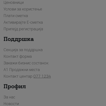
Ценовници
Услови за користење
Плати сметка
Активирајте Е-сметка
Припејд регистрација
Поддршка
Секција за поддршка
Контакт форма
Закажи бизнис состанок
A1 Продажни места
Контакт центар
077 1234
Профил
За нас
Новости