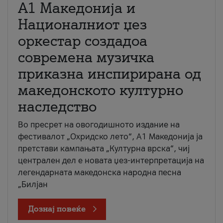
А1 Македонија и
Националниот џез
оркестар создадоа
современа музичка
приказна инспирирана од
македонското културно
наследство
Во пресрет на овогодишното издание на
фестивалот „Охридско лето“, А1 Македонија ја
претстави кампањата „Културна врска“, чиј
централен дел е новата џез-интерпретација на
легендарната македонска народна песна
„Билјан
Дознај повеќе