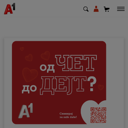
МК
EN
SQ
Приватни
Деловни
Поддршка
Надополни кредит
Плати сметка