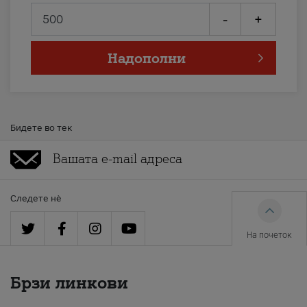
-
+
Надополни
Бидете во тек
Следете нè
На почеток
Брзи линкови