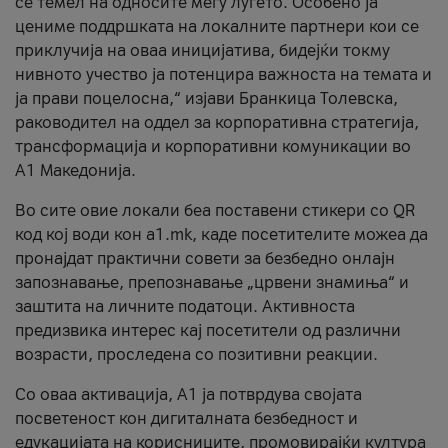
се темел на односите меѓу луѓето. Особено ја
цениме поддршката на локалните партнери кои се
приклучија на оваа иницијатива, бидејќи токму
нивното учество ја потенцира важноста на темата и
ја прави поцелосна,“ изјави Бранкица Толевска,
раководител на оддел за корпоративна стратегија,
трансформација и корпоративни комуникации во
А1 Македонија.
Во сите овие локали беа поставени стикери со QR
код кој води кон a1.mk, каде посетителите можеа да
пронајдат практични совети за безбедно онлајн
запознавање, препознавање „црвени знамиња“ и
заштита на личните податоци. Активноста
предизвика интерес кај посетители од различни
возрасти, проследена со позитивни реакции.
Со оваа активација, А1 ја потврдува својата
посветеност кон дигиталната безбедност и
едукацијата на корисниците, промовирајќи култура