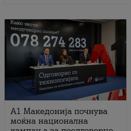
A1 Македонија почнува
моќна национална
кампања за поодговорно