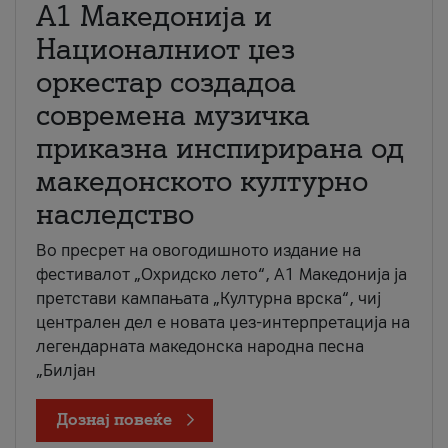
А1 Македонија и
Националниот џез
оркестар создадоа
современа музичка
приказна инспирирана од
македонското културно
наследство
Во пресрет на овогодишното издание на
фестивалот „Охридско лето“, А1 Македонија ја
претстави кампањата „Културна врска“, чиј
централен дел е новата џез-интерпретација на
легендарната македонска народна песна
„Билјан
Дознај повеќе