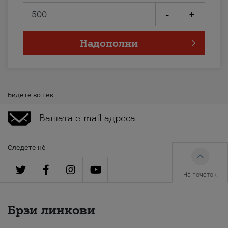
-
+
Надополни
Бидете во тек
Следете нè
На почеток
Брзи линкови