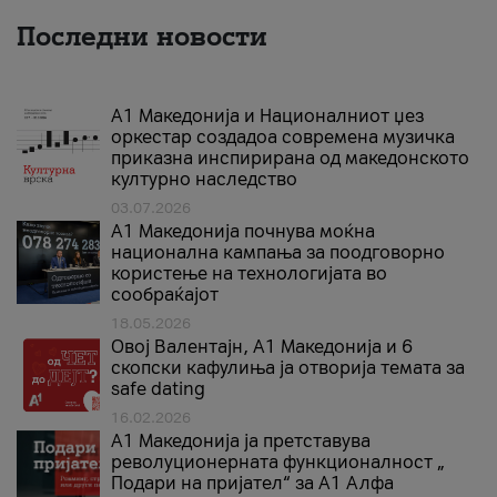
Последни новости
А1 Македонија и Националниот џез
оркестар создадоа современа музичка
приказна инспирирана од македонското
културно наследство
03.07.2026
A1 Македонија почнува моќна
национална кампања за поодговорно
користење на технологијата во
сообраќајот
18.05.2026
Овој Валентајн, A1 Македонија и 6
скопски кафулиња ја отворија темата за
safe dating
16.02.2026
А1 Македонија ја претставува
револуционерната функционалност „
Подари на пријател“ за А1 Алфа