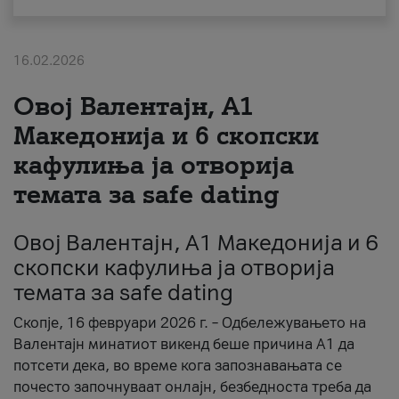
За нас
16.02.2026
#ПодобарОнлајн
Овој Валентајн, A1
Македонија и 6 скопски
кафулиња ја отворија
темата за safe dating
Овој Валентајн, A1 Македонија и 6
скопски кафулиња ја отворија
темата за safe dating
Скопје, 16 февруари 2026 г. – Одбележувањето на
Валентајн минатиот викенд беше причина А1 да
потсети дека, во време кога запознавањата се
почесто започнуваат онлајн, безбедноста треба да