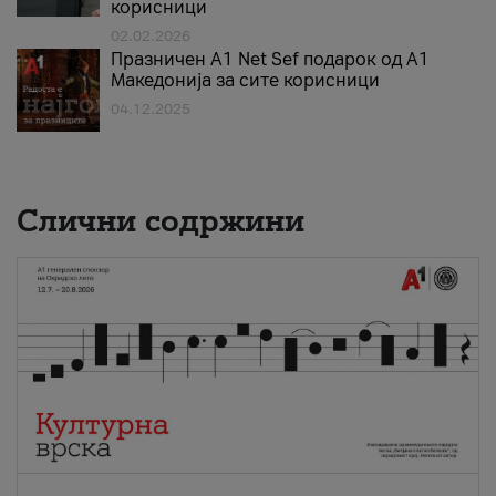
корисници
02.02.2026
Празничен A1 Net Sеf подарок од А1
Македонија за сите корисници
04.12.2025
Слични содржини