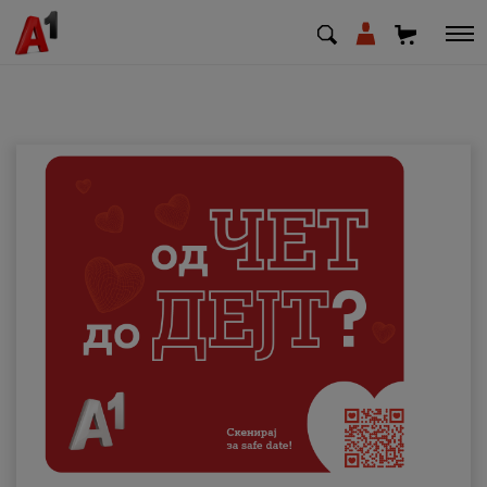
МК
EN
SQ
Приватни
Деловни
Поддршка
Надополни кредит
Плати сметка