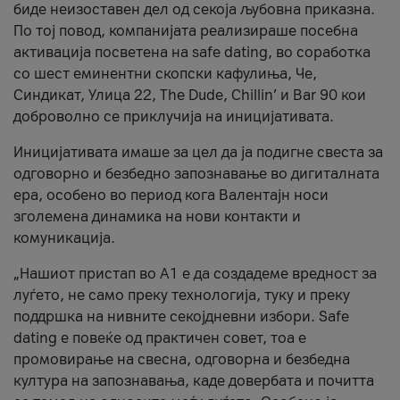
биде неизоставен дел од секоја љубовна приказна.
По тој повод, компанијата реализираше посебна
активација посветена на safe dating, во соработка
со шест еминентни скопски кафулиња, Че,
Синдикат, Улица 22, The Dude, Chillin’ и Bar 90 кои
доброволно се приклучија на иницијативата.
Иницијативата имаше за цел да ја подигне свеста за
одговорно и безбедно запознавање во дигиталната
ера, особено во период кога Валентајн носи
зголемена динамика на нови контакти и
комуникација.
„Нашиот пристап во А1 е да создадеме вредност за
луѓето, не само преку технологија, туку и преку
поддршка на нивните секојдневни избори. Safe
dating е повеќе од практичен совет, тоа е
промовирање на свесна, одговорна и безбедна
култура на запознавања, каде довербата и почитта