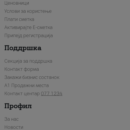
Ценовници
Услови за користење
Плати сметка
Активирајте Е-сметка
Припејд регистрација
Поддршка
Секција за поддршка
Контакт форма
Закажи бизнис состанок
A1 Продажни места
Контакт центар
077 1234
Профил
За нас
Новости