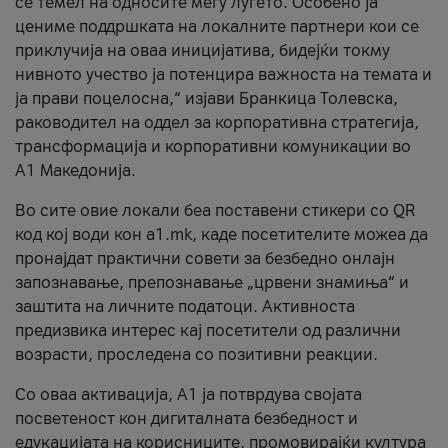
се темел на односите меѓу луѓето. Особено ја
цениме поддршката на локалните партнери кои се
приклучија на оваа иницијатива, бидејќи токму
нивното учество ја потенцира важноста на темата и
ја прави поцелосна,“ изјави Бранкица Толевска,
раководител на оддел за корпоративна стратегија,
трансформација и корпоративни комуникации во
А1 Македонија.
Во сите овие локали беа поставени стикери со QR
код кој води кон a1.mk, каде посетителите можеа да
пронајдат практични совети за безбедно онлајн
запознавање, препознавање „црвени знамиња“ и
заштита на личните податоци. Активноста
предизвика интерес кај посетители од различни
возрасти, проследена со позитивни реакции.
Со оваа активација, А1 ја потврдува својата
посветеност кон дигиталната безбедност и
едукацијата на корисниците, промовирајќи култура