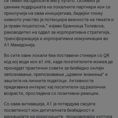
се темел на односите меѓу луѓето. Особено ја
цениме поддршката на локалните партнери кои се
приклучија на оваа иницијатива, бидејќи токму
нивното учество ја потенцира важноста на темата и
ја прави поцелосна,“ изјави Бранкица Толевска,
раководител на оддел за корпоративна стратегија,
трансформација и корпоративни комуникации во
А1 Македонија.
Во сите овие локали беа поставени стикери со QR
код кој води кон a1.mk, каде посетителите можеа да
пронајдат практични совети за безбедно онлајн
запознавање, препознавање „црвени знамиња“ и
заштита на личните податоци. Активноста
предизвика интерес кај посетители од различни
возрасти, проследена со позитивни реакции.
Со оваа активација, А1 ја потврдува својата
посветеност кон дигиталната безбедност и
едукацијата на корисниците, промовирајќи култура