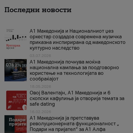
Последни новости
А1 Македонија и Националниот џез
оркестар создадоа современа музичка
приказна инспирирана од македонското
културно наследство
03.07.2026
A1 Македонија почнува моќна
национална кампања за поодговорно
користење на технологијата во
сообраќајот
18.05.2026
Овој Валентајн, A1 Македонија и 6
скопски кафулиња ја отворија темата за
safe dating
16.02.2026
А1 Македонија ја претставува
револуционерната функционалност „
Подари на пријател“ за А1 Алфа