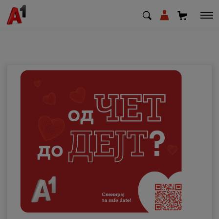
МК
EN
SQ
Приватни
Деловни
Поддршка
Надополни кредит
Плати сметка