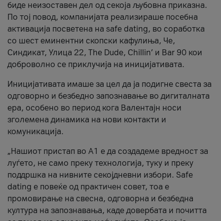
биде неизоставен дел од секоја љубовна приказна.
По тој повод, компанијата реализираше посебна
активација посветена на safe dating, во соработка
со шест еминентни скопски кафулиња, Че,
Синдикат, Улица 22, The Dude, Chillin’ и Bar 90 кои
доброволно се приклучија на иницијативата.
Иницијативата имаше за цел да ја подигне свеста за
одговорно и безбедно запознавање во дигиталната
ера, особено во период кога Валентајн носи
зголемена динамика на нови контакти и
комуникација.
„Нашиот пристап во А1 е да создадеме вредност за
луѓето, не само преку технологија, туку и преку
поддршка на нивните секојдневни избори. Safe
dating е повеќе од практичен совет, тоа е
промовирање на свесна, одговорна и безбедна
култура на запознавања, каде довербата и почитта