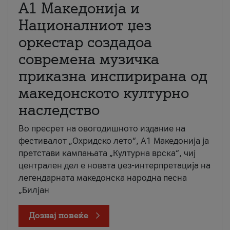
А1 Македонија и
Националниот џез
оркестар создадоа
современа музичка
приказна инспирирана од
македонското културно
наследство
Во пресрет на овогодишното издание на
фестивалот „Охридско лето“, А1 Македонија ја
претстави кампањата „Културна врска“, чиј
централен дел е новата џез-интерпретација на
легендарната македонска народна песна
„Билјан
Дознај повеќе