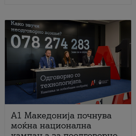
A1 Македонија почнува
моќна национална
кампања за поодговорно