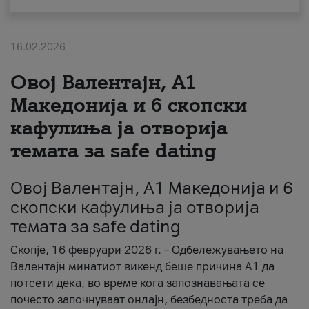
За нас
16.02.2026
#ПодобарОнлајн
Овој Валентајн, A1
Македонија и 6 скопски
кафулиња ја отворија
темата за safe dating
Овој Валентајн, A1 Македонија и 6
скопски кафулиња ја отворија
темата за safe dating
Скопје, 16 февруари 2026 г. – Одбележувањето на
Валентајн минатиот викенд беше причина А1 да
потсети дека, во време кога запознавањата се
почесто започнуваат онлајн, безбедноста треба да