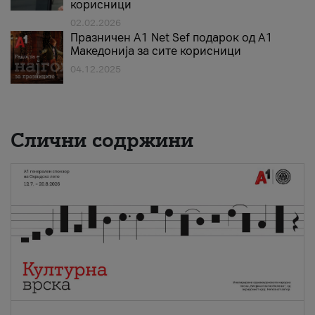
корисници
02.02.2026
Празничен A1 Net Sеf подарок од А1
Македонија за сите корисници
04.12.2025
Слични содржини