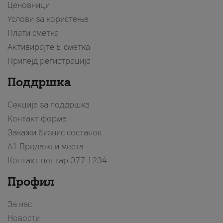
Ценовници
Услови за користење
Плати сметка
Активирајте Е-сметка
Припејд регистрација
Поддршка
Секција за поддршка
Контакт форма
Закажи бизнис состанок
A1 Продажни места
Контакт центар
077 1234
Профил
За нас
Новости