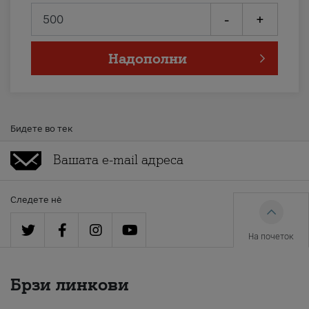
-
+
Надополни
Бидете во тек
Следете нè
На почеток
Брзи линкови