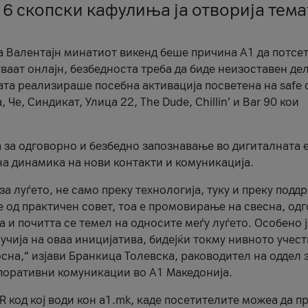
 6 скопски кафулиња ја отворија тема
а Валентајн минатиот викенд беше причина А1 да потсет
ваат онлајн, безбедноста треба да биде неизоставен дел
ата реализираше посебна активација посветена на safe d
е, Синдикат, Улица 22, The Dude, Chillin’ и Bar 90 кои
а за одговорно и безбедно запознавање во дигиталната 
на динамика на нови контакти и комуникација.
а луѓето, не само преку технологија, туку и преку подд
ќе од практичен совет, тоа е промовирање на свесна, од
а и почитта се темел на односите меѓу луѓето. Особено 
чија на оваа иницијатива, бидејќи токму нивното учест
сна,“ изјави Бранкица Толевска, раководител на оддел 
поративни комуникации во А1 Македонија.
R код кој води кон a1.mk, каде посетителите можеа да п