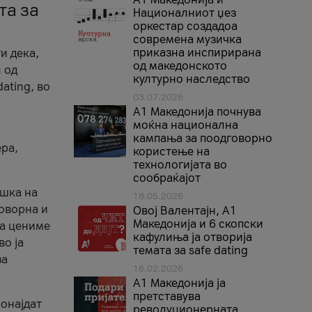
та за
Националниот џез
оркестар создадоа
современа музичка
приказна инспирирана
и дека,
од македонското
 од
културно наследство
ating, во
03.07.2026
A1 Македонија почнува
моќна национална
кампања за поодговорно
ера,
користење на
технологијата во
сообраќајот
ршка на
18.05.2026
говорна и
Овој Валентајн, A1
Македонија и 6 скопски
ја цениме
кафулиња ја отворија
во ја
темата за safe dating
за
16.02.2026
А1 Македонија ја
претставува
ронајдат
револуционерната