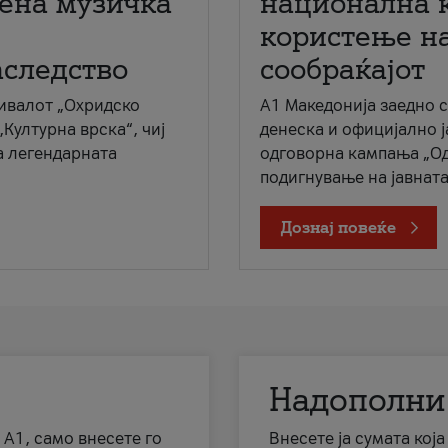
мена музичка
национална 
користење на
аследство
сообраќајот
ивалот „Охридско
A1 Македонија заедно 
„Културна врска“, чиј
денеска и официјално 
а легендарната
одговорна кампања „Од
подигнување на јавната 
Дознај повеќе
Надополни
 А1, само внесете го
Внесете ја сумата кој