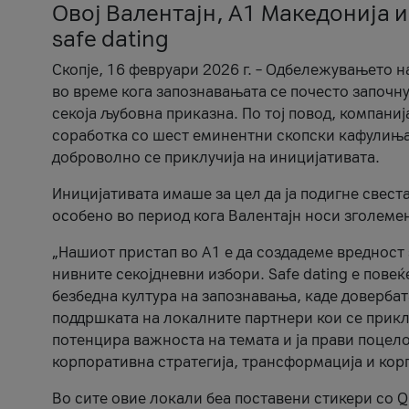
Овој Валентајн, A1 Македонија и
safe dating
Скопје, 16 февруари 2026 г. – Одбележувањето н
во време кога запознавањата се почесто започну
секоја љубовна приказна. По тој повод, компаниј
соработка со шест еминентни скопски кафулиња, Ч
доброволно се приклучија на иницијативата.
Иницијативата имаше за цел да ја подигне свест
особено во период кога Валентајн носи зголеме
„Нашиот пристап во А1 е да создадеме вредност з
нивните секојдневни избори. Safe dating е пове
безбедна култура на запознавања, каде довербат
поддршката на локалните партнери кои се приклу
потенцира важноста на темата и ја прави поцело
корпоративна стратегија, трансформација и кор
Во сите овие локали беа поставени стикери со Q