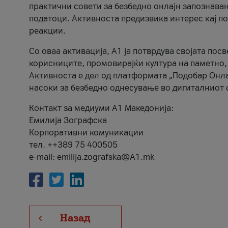
практични совети за безбедно онлајн запознава
податоци. Активноста предизвика интерес кај п
реакции.
Со оваа активација, А1 ја потврдува својата пос
корисниците, промовирајќи култура на паметно,
Активноста е дел од платформата „Подобар Онла
насоки за безбедно однесување во дигиталниот 
Контакт за медиуми А1 Македонија:
Емилија Зографска
Корпоративни комуникации
тел. ++389 75 400505
e-mail: emilija.zografska@A1.mk
Назад