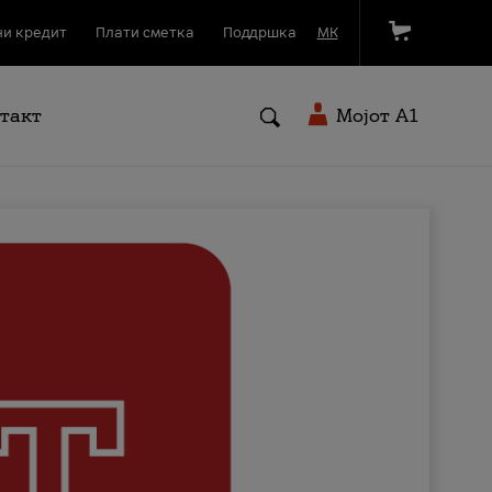
и кредит
Плати сметка
Поддршка
МК
такт
Мојот A1