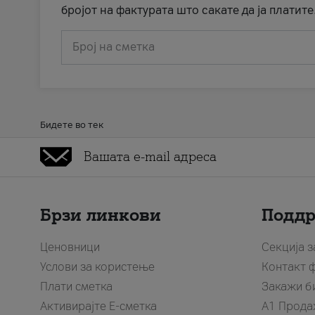
бројот на фактурата што сакате да ја платите
Број на сметка
Бидете во тек
Брзи линкови
Подд
Ценовници
Секција 
Услови за користење
Контакт 
Плати сметка
Закажи б
Активирајте Е-сметка
A1 Прода