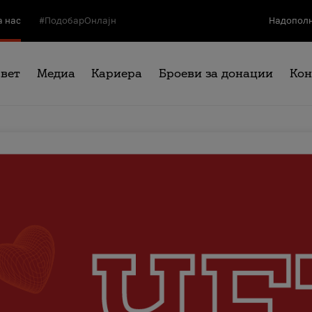
а нас
#ПодобарОнлајн
Надополн
свет
Медиа
Кариера
Броеви за донации
Кон