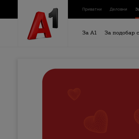
Приватни
Деловни
З
За А1
За подобар 