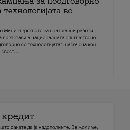
кампања за поодговорно
 технологијата во
со Министерството за внатрешни работи
ја претставија националната општествено
говорно со технологијата“, насочена кон
свест...
 кредит
а што сакате да ја надополните. Ве молиме,