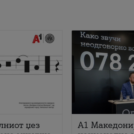
лниот џез
A1 Македони