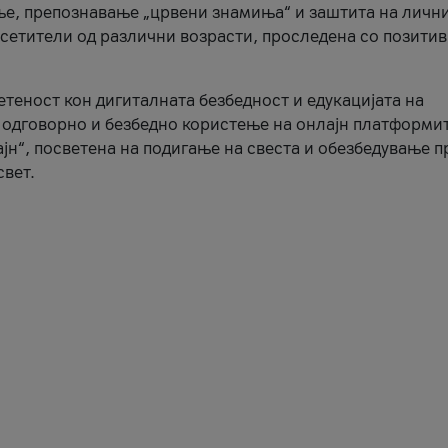
ње, препознавање „црвени знамиња“ и заштита на личн
осетители од различни возрасти, проследена со позити
ветеност кон дигиталната безбедност и едукацијата на
 одговорно и безбедно користење на онлајн платформит
јн“, посветена на подигање на свеста и обезбедување 
свет.