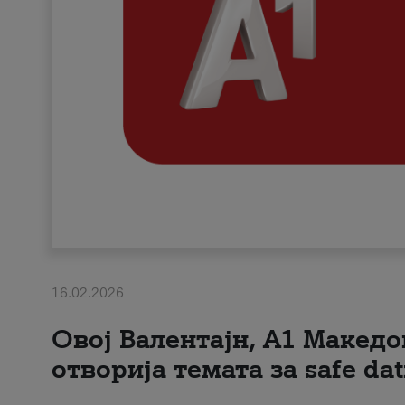
16.02.2026
Овој Валентајн, A1 Македо
отворија темата за safe dat