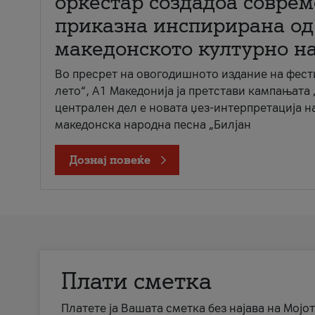
оркестар создадоа совре
приказна инспирирана од
македонското културно н
Во пресрет на овогодишното издание на фест
лето“, А1 Македонија ја претстави кампањата 
централен дел е новата џез-интерпретација н
македонска народна песна „Билјан
Дознај повеќе
Плати сметка
Платете ја Вашата сметка без најава на Мојот