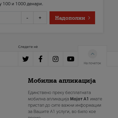
у 100 и 1000 денари.
-
+
Надополни
Следете нè
На почеток
Мобилна апликација
Единствено преку бесплатната
мобилна апликација
Мојот A1
имате
пристап до сите важни информации
за Вашите A1 услуги, во било кое
време.