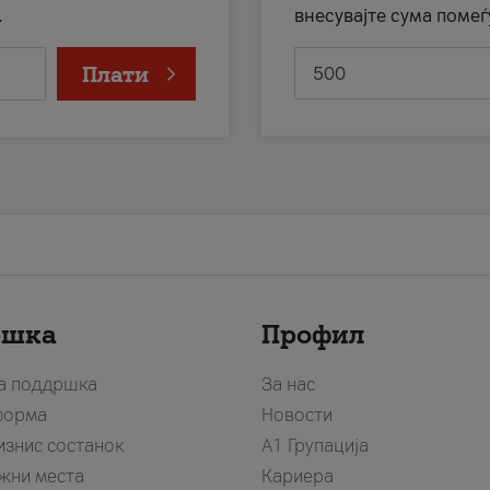
.
внесувајте сума помеѓ
Плати
ршка
Профил
за поддршка
За нас
форма
Новости
изнис состанок
А1 Групација
жни места
Кариера