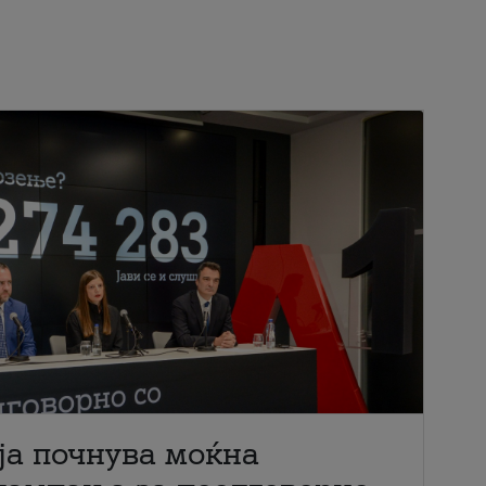
ја почнува моќна