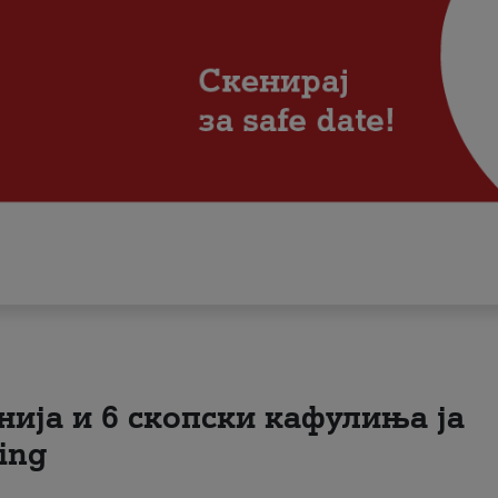
нија и 6 скопски кафулиња ја
ing