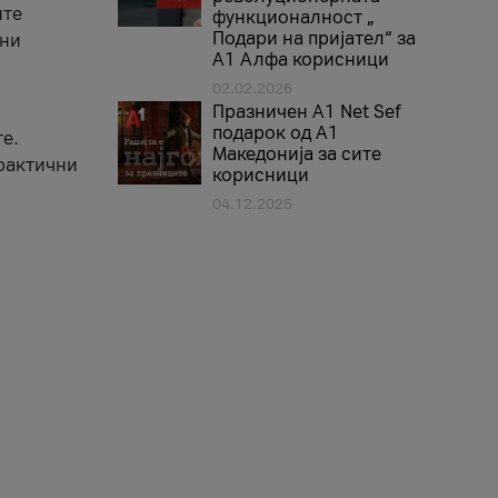
ите
функционалност „
Подари на пријател“ за
вни
А1 Алфа корисници
02.02.2026
Празничен A1 Net Sеf
подарок од А1
е.
Македонија за сите
практични
корисници
04.12.2025