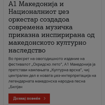
А1 Македонија и
Националниот џез
оркестар создадоа
современа музичка
приказна инспирирана од
македонското културно
наследство
Во пресрет на овогодишното издание на
фестивалот „Охридско лето“, А1 Македонија ја
претстави кампањата „Културна врска“, чиј
централен дел е новата џез-интерпретација на
легендарната македонска народна песна
„Билјан
Дознај повеќе