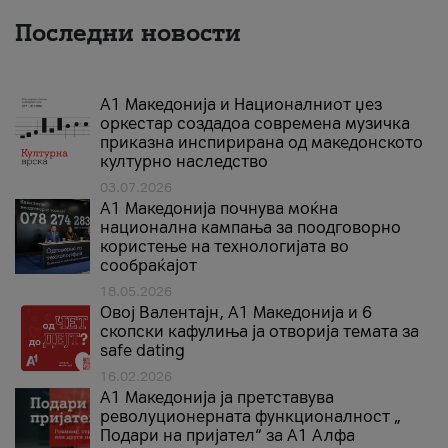
Последни новости
А1 Македонија и Националниот џез
оркестар создадоа современа музичка
приказна инспирирана од македонското
културно наследство
03.07.2026
A1 Македонија почнува моќна
национална кампања за поодговорно
користење на технологијата во
сообраќајот
18.05.2026
Овој Валентајн, A1 Македонија и 6
скопски кафулиња ја отворија темата за
safe dating
16.02.2026
А1 Македонија ја претставува
револуционерната функционалност „
Подари на пријател“ за А1 Алфа