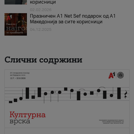
корисници
02.02.2026
Празничен A1 Net Sеf подарок од А1
Македонија за сите корисници
04.12.2025
Слични содржини