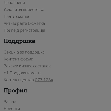
Ценовници
Услови за користење
Плати сметка
Активирајте Е-сметка
Припејд регистрација
Поддршка
Секција за поддршка
Контакт форма
Закажи бизнис состанок
A1 Продажни места
Контакт центар
077 1234
Профил
За нас
Новости