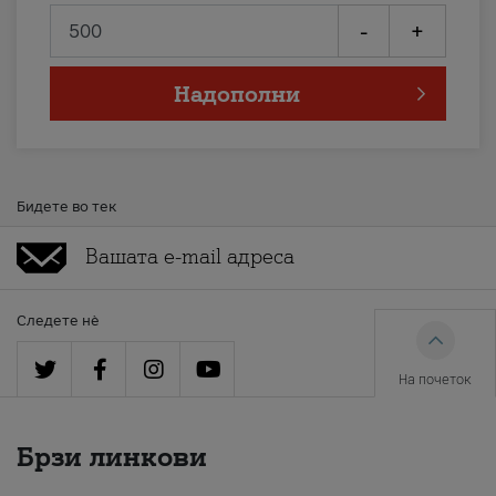
-
+
Надополни
Бидете во тек
Следете нè
На почеток
Брзи линкови