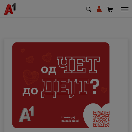
МК
EN
SQ
Приватни
Деловни
Поддршка
Надополни кредит
Плати сметка