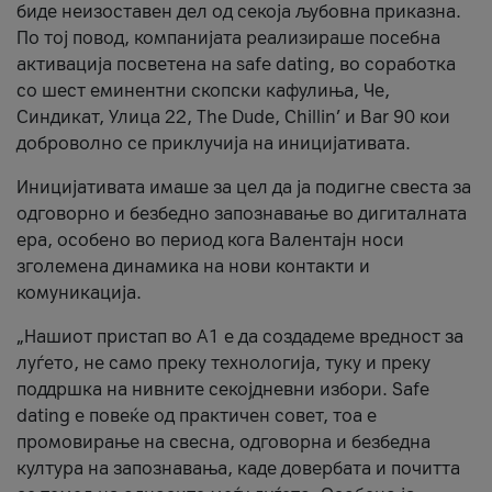
биде неизоставен дел од секоја љубовна приказна.
По тој повод, компанијата реализираше посебна
активација посветена на safe dating, во соработка
со шест еминентни скопски кафулиња, Че,
Синдикат, Улица 22, The Dude, Chillin’ и Bar 90 кои
доброволно се приклучија на иницијативата.
Иницијативата имаше за цел да ја подигне свеста за
одговорно и безбедно запознавање во дигиталната
ера, особено во период кога Валентајн носи
зголемена динамика на нови контакти и
комуникација.
„Нашиот пристап во А1 е да создадеме вредност за
луѓето, не само преку технологија, туку и преку
поддршка на нивните секојдневни избори. Safe
dating е повеќе од практичен совет, тоа е
промовирање на свесна, одговорна и безбедна
култура на запознавања, каде довербата и почитта