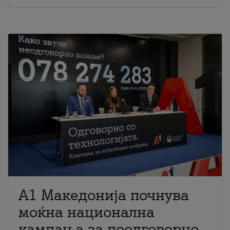
A1 Македонија почнува
моќна национална
кампања за поодговорно