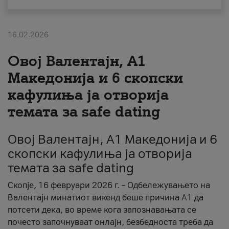
За нас
16.02.2026
#ПодобарОнлајн
Овој Валентајн, A1
Македонија и 6 скопски
кафулиња ја отворија
темата за safe dating
Овој Валентајн, A1 Македонија и 6
скопски кафулиња ја отворија
темата за safe dating
Скопје, 16 февруари 2026 г. – Одбележувањето на
Валентајн минатиот викенд беше причина А1 да
потсети дека, во време кога запознавањата се
почесто започнуваат онлајн, безбедноста треба да