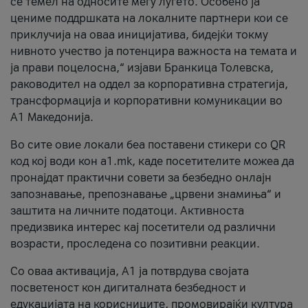
се темел на односите меѓу луѓето. Особено ја
цениме поддршката на локалните партнери кои се
приклучија на оваа иницијатива, бидејќи токму
нивното учество ја потенцира важноста на темата и
ја прави поцелосна,“ изјави Бранкица Толевска,
раководител на оддел за корпоративна стратегија,
трансформација и корпоративни комуникации во
А1 Македонија.
Во сите овие локали беа поставени стикери со QR
код кој води кон a1.mk, каде посетителите можеа да
пронајдат практични совети за безбедно онлајн
запознавање, препознавање „црвени знамиња“ и
заштита на личните податоци. Активноста
предизвика интерес кај посетители од различни
возрасти, проследена со позитивни реакции.
Со оваа активација, А1 ја потврдува својата
посветеност кон дигиталната безбедност и
едукацијата на корисниците, промовирајќи култура