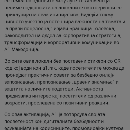
се темел на односите меѓу луѓето. Особено ја
цениме поддршката на локалните партнери кои се
приклучија на оваа иницијатива, бидејќи токму
нивното учество ја потенцира важноста на темата и
ја прави поцелосна,“ изјави Бранкица Толевска,
раководител на оддел за корпоративна стратегија,
трансформација и корпоративни комуникации во
А1 Македонија.
Во сите овие локали беа поставени стикери со QR
код кој води кон a1.mk, каде посетителите можеа да
пронајдат практични совети за безбедно онлајн
запознавање, препознавање „црвени знамиња“ и
заштита на личните податоци. Активноста
предизвика интерес кај посетители од различни
возрасти, проследена со позитивни реакции.
Со оваа активација, А1 ја потврдува својата
посветеност кон дигиталната безбедност и
едукацијата на корисниците, промовирајќи култура