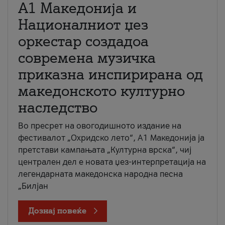
А1 Македонија и
Националниот џез
оркестар создадоа
современа музичка
приказна инспирирана од
македонското културно
наследство
Во пресрет на овогодишното издание на
фестивалот „Охридско лето“, А1 Македонија ја
претстави кампањата „Културна врска“, чиј
централен дел е новата џез-интерпретација на
легендарната македонска народна песна
„Билјан
Дознај повеќе