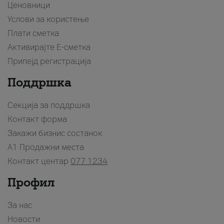
Ценовници
Услови за користење
Плати сметка
Активирајте Е-сметка
Припејд регистрација
Поддршка
Секција за поддршка
Контакт форма
Закажи бизнис состанок
A1 Продажни места
Контакт центар
077 1234
Профил
За нас
Новости