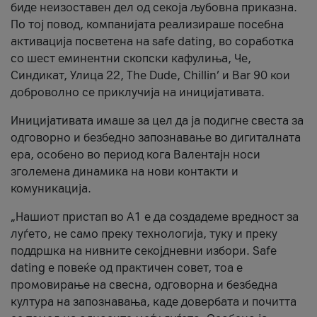
биде неизоставен дел од секоја љубовна приказна.
По тој повод, компанијата реализираше посебна
активација посветена на safe dating, во соработка
со шест еминентни скопски кафулиња, Че,
Синдикат, Улица 22, The Dude, Chillin’ и Bar 90 кои
доброволно се приклучија на иницијативата.
Иницијативата имаше за цел да ја подигне свеста за
одговорно и безбедно запознавање во дигиталната
ера, особено во период кога Валентајн носи
зголемена динамика на нови контакти и
комуникација.
„Нашиот пристап во А1 е да создадеме вредност за
луѓето, не само преку технологија, туку и преку
поддршка на нивните секојдневни избори. Safe
dating е повеќе од практичен совет, тоа е
промовирање на свесна, одговорна и безбедна
култура на запознавања, каде довербата и почитта