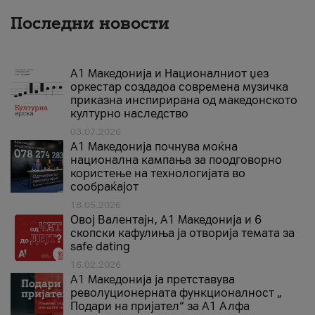
Последни новости
А1 Македонија и Националниот џез
оркестар создадоа современа музичка
приказна инспирирана од македонското
културно наследство
03.07.2026
A1 Македонија почнува моќна
национална кампања за поодговорно
користење на технологијата во
сообраќајот
18.05.2026
Овој Валентајн, A1 Македонија и 6
скопски кафулиња ја отворија темата за
safe dating
16.02.2026
А1 Македонија ја претставува
револуционерната функционалност „
Подари на пријател“ за А1 Алфа