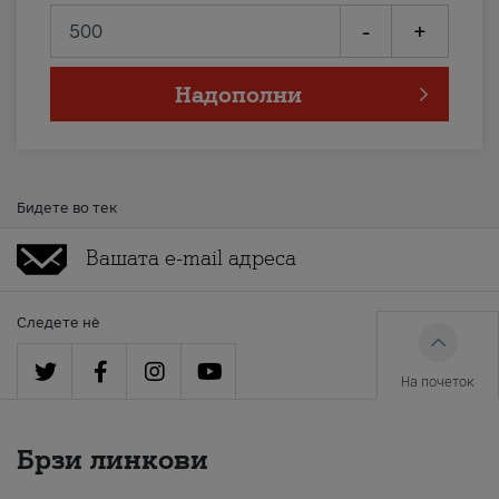
-
+
Надополни
Бидете во тек
Следете нè
На почеток
Брзи линкови