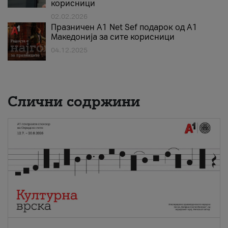
корисници
02.02.2026
Празничен A1 Net Sеf подарок од А1
Македонија за сите корисници
04.12.2025
Слични содржини