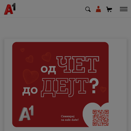
МК
EN
SQ
Приватни
Деловни
Поддршка
Надополни кредит
Плати сметка