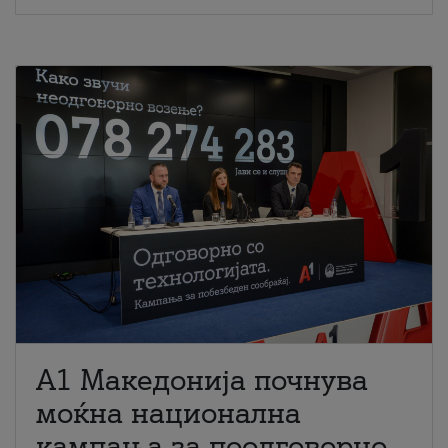
A1 Македонија почнува
моќна национална
кампања за поодговорно