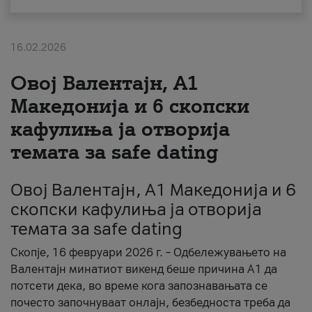
За нас
16.02.2026
#ПодобарОнлајн
Овој Валентајн, A1
Македонија и 6 скопски
кафулиња ја отворија
темата за safe dating
Овој Валентајн, A1 Македонија и 6
скопски кафулиња ја отворија
темата за safe dating
Скопје, 16 февруари 2026 г. – Одбележувањето на
Валентајн минатиот викенд беше причина А1 да
потсети дека, во време кога запознавањата се
почесто започнуваат онлајн, безбедноста треба да