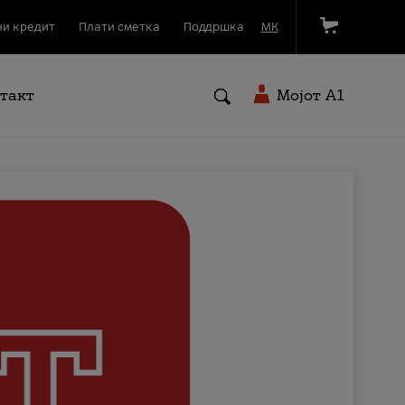
и кредит
Плати сметка
Поддршка
МК
такт
Мојот A1