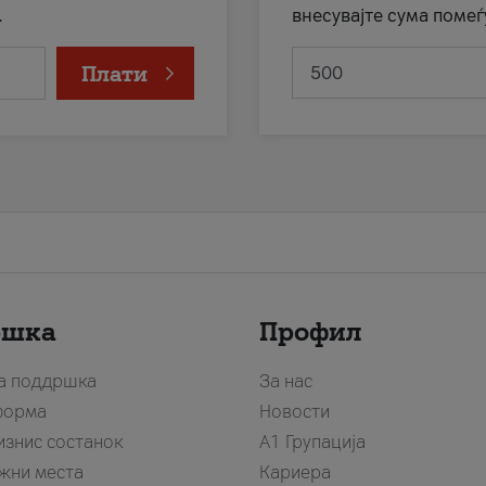
.
внесувајте сума помеѓ
Плати
ршка
Профил
за поддршка
За нас
форма
Новости
изнис состанок
А1 Групација
жни места
Кариера