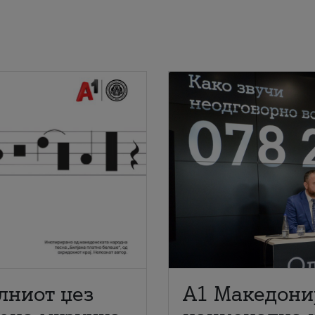
лниот џез
A1 Македони