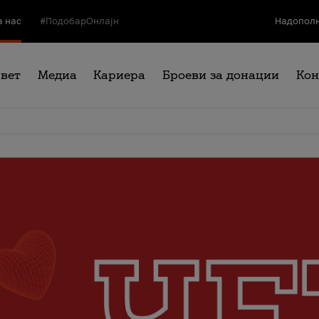
а нас
#ПодобарОнлајн
Надополн
свет
Медиа
Кариера
Броеви за донации
Кон