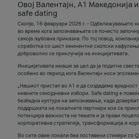
Овој Валентајн, A1 Македонија и
safe dating
Скопје, 16 февруари 2026 г. – Одбележувањето н
во време кога запознавањата се почесто започну
секоја љубовна приказна. По тој повод, компаниј
соработка со шест еминентни скопски кафулиња, Ч
доброволно се приклучија на иницијативата.
Иницијативата имаше за цел да ја подигне свест
особено во период кога Валентајн носи зголеме
„Нашиот пристап во А1 е да создадеме вредност з
нивните секојдневни избори. Safe dating е пове
безбедна култура на запознавања, каде довербат
поддршката на локалните партнери кои се приклу
потенцира важноста на темата и ја прави поцело
корпоративна стратегија, трансформација и кор
Во сите овие локали беа поставени стикери со Q