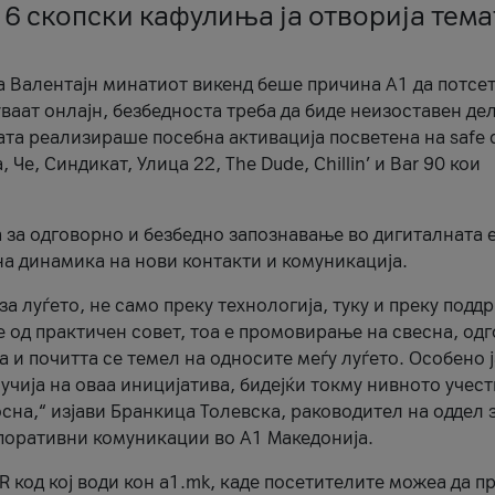
 6 скопски кафулиња ја отворија тема
а Валентајн минатиот викенд беше причина А1 да потсет
ваат онлајн, безбедноста треба да биде неизоставен дел
ата реализираше посебна активација посветена на safe d
е, Синдикат, Улица 22, The Dude, Chillin’ и Bar 90 кои
а за одговорно и безбедно запознавање во дигиталната 
на динамика на нови контакти и комуникација.
а луѓето, не само преку технологија, туку и преку подд
ќе од практичен совет, тоа е промовирање на свесна, од
а и почитта се темел на односите меѓу луѓето. Особено 
чија на оваа иницијатива, бидејќи токму нивното учест
сна,“ изјави Бранкица Толевска, раководител на оддел 
поративни комуникации во А1 Македонија.
R код кој води кон a1.mk, каде посетителите можеа да п