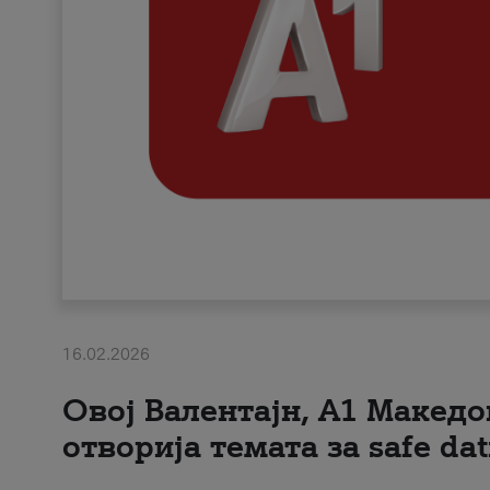
16.02.2026
Овој Валентајн, A1 Македо
отворија темата за safe dat