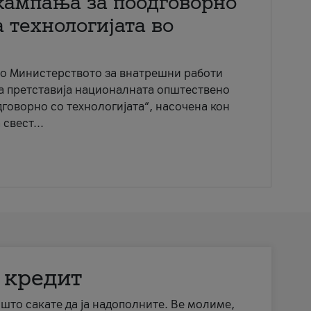
кампања за поодговорно
 технологијата во
со Министерството за внатрешни работи
ја претставија националната општествено
говорно со технологијата“, насочена кон
свест...
 кредит
а што сакате да ја надополните. Ве молиме,