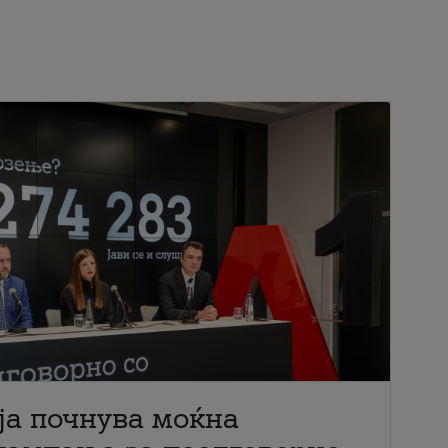
ја почнува моќна