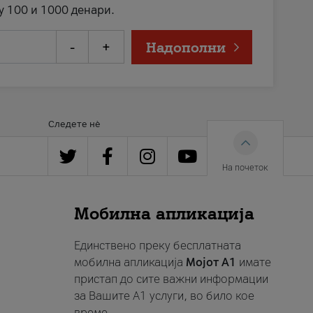
у 100 и 1000 денари.
-
+
Надополни
Следете нè
На почеток
Мобилна апликација
Единствено преку бесплатната
мобилна апликација
Мојот A1
имате
пристап до сите важни информации
за Вашите A1 услуги, во било кое
време.