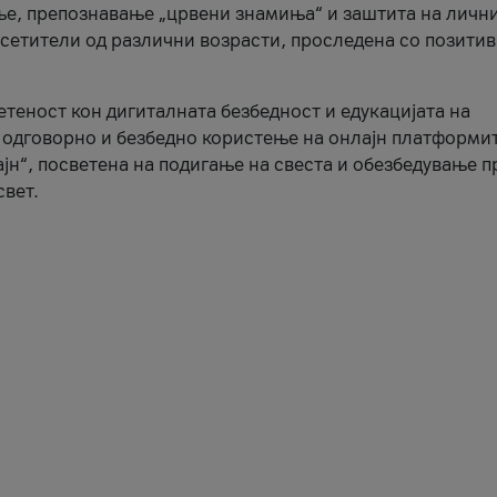
ње, препознавање „црвени знамиња“ и заштита на личн
осетители од различни возрасти, проследена со позити
ветеност кон дигиталната безбедност и едукацијата на
 одговорно и безбедно користење на онлајн платформит
јн“, посветена на подигање на свеста и обезбедување 
свет.