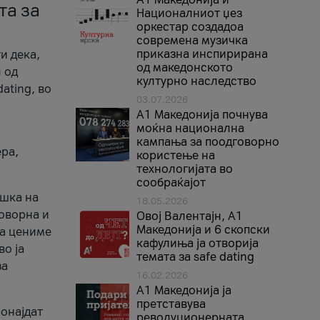
та за
Националниот џез
оркестар создадоа
современа музичка
приказна инспирирана
и дека,
од македонското
 од
културно наследство
ating, во
03.07.2026
A1 Македонија почнува
моќна национална
кампања за поодговорно
ера,
користење на
технологијата во
сообраќајот
ршка на
18.05.2026
говорна и
Овој Валентајн, A1
Македонија и 6 скопски
ја цениме
кафулиња ја отворија
во ја
темата за safe dating
за
16.02.2026
А1 Македонија ја
претставува
ронајдат
револуционерната