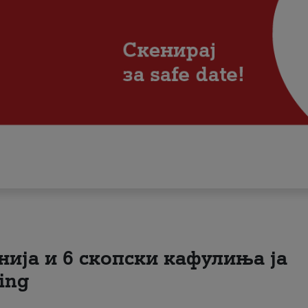
нија и 6 скопски кафулиња ја
ing