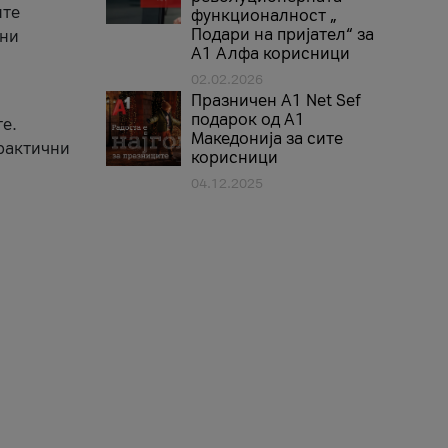
ите
функционалност „
Подари на пријател“ за
вни
А1 Алфа корисници
02.02.2026
Празничен A1 Net Sеf
подарок од А1
е.
Македонија за сите
практични
корисници
04.12.2025