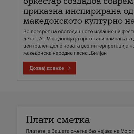
оркестар создадоа совре
приказна инспирирана од
македонското културно н
Во пресрет на овогодишното издание на фест
лето“, А1 Македонија ја претстави кампањата 
централен дел е новата џез-интерпретација н
македонска народна песна „Билјан
Дознај повеќе
Плати сметка
Платете ја Вашата сметка без најава на Мојот