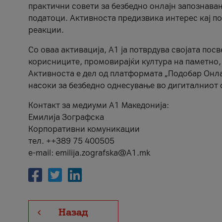
практични совети за безбедно онлајн запознава
податоци. Активноста предизвика интерес кај п
реакции.
Со оваа активација, А1 ја потврдува својата пос
корисниците, промовирајќи култура на паметно,
Активноста е дел од платформата „Подобар Онла
насоки за безбедно однесување во дигиталниот 
Контакт за медиуми А1 Македонија:
Емилија Зографска
Корпоративни комуникации
тел. ++389 75 400505
e-mail: emilija.zografska@A1.mk
Назад