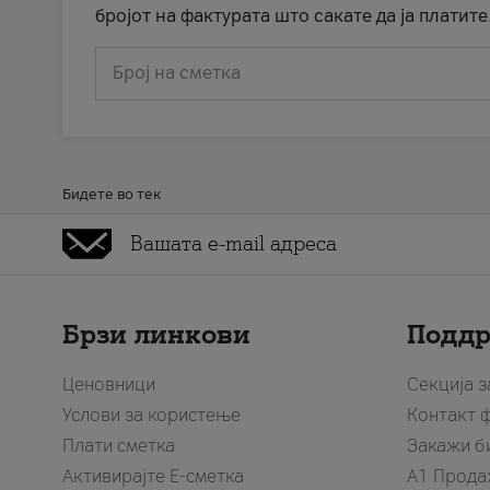
бројот на фактурата што сакате да ја платите
Број на сметка
Бидете во тек
Брзи линкови
Подд
Ценовници
Секција 
Услови за користење
Контакт 
Плати сметка
Закажи б
Активирајте Е-сметка
A1 Прода