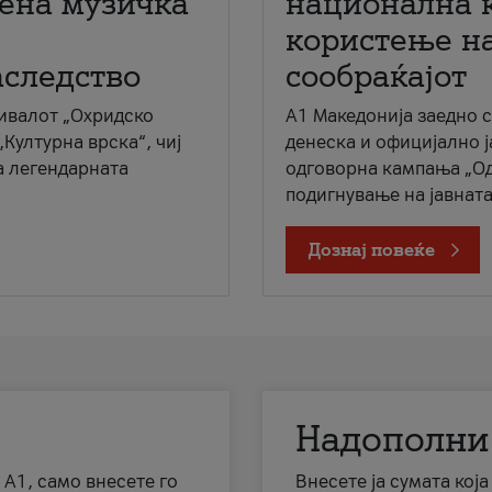
мена музичка
национална 
користење на
аследство
сообраќајот
ивалот „Охридско
A1 Македонија заедно 
„Културна врска“, чиј
денеска и официјално 
а легендарната
одговорна кампања „Од
подигнување на јавната 
Дознај повеќе
Надополни
 А1, само внесете го
Внесете ја сумата кој