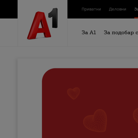
Приватни
Деловни
З
За А1
За подобар 