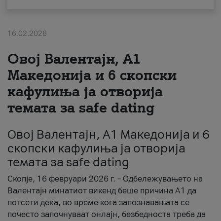
За нас
16.02.2026
#ПодобарОнлајн
Овој Валентајн, A1
Македонија и 6 скопски
кафулиња ја отворија
темата за safe dating
Овој Валентајн, A1 Македонија и 6
скопски кафулиња ја отворија
темата за safe dating
Скопје, 16 февруари 2026 г. – Одбележувањето на
Валентајн минатиот викенд беше причина А1 да
потсети дека, во време кога запознавањата се
почесто започнуваат онлајн, безбедноста треба да