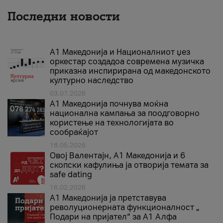
Последни новости
А1 Македонија и Националниот џез
оркестар создадоа современа музичка
приказна инспирирана од македонското
културно наследство
03.07.2026
A1 Македонија почнува моќна
национална кампања за поодговорно
користење на технологијата во
сообраќајот
18.05.2026
Овој Валентајн, A1 Македонија и 6
скопски кафулиња ја отворија темата за
safe dating
16.02.2026
А1 Македонија ја претставува
револуционерната функционалност „
Подари на пријател“ за А1 Алфа