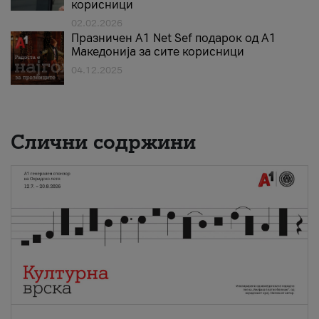
корисници
02.02.2026
Празничен A1 Net Sеf подарок од А1
Македонија за сите корисници
04.12.2025
Слични содржини