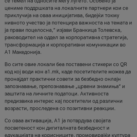
се темел на односите меѓу луѓето. Особено ја
цениме поддршката на локалните партнери кои се
приклучија на оваа иницијатива, бидејќи токму
нивното учество ја потенцира важноста на темата и
ја прави поцелосна,“ изјави Бранкица Толевска,
раководител на оддел за корпоративна стратегија,
трансформација и корпоративни комуникации во
А1 Македонија.
Во сите овие локали беа поставени стикери со QR
код кој води кон a1.mk, каде посетителите можеа да
пронајдат практични совети за безбедно онлајн
запознавање, препознавање „црвени знамиња“ и
заштита на личните податоци. Активноста
предизвика интерес кај посетители од различни
возрасти, проследена со позитивни реакции.
Со оваа активација, А1 ја потврдува својата
посветеност кон дигиталната безбедност и
едукацијата на корисниците, промовирајќи култура