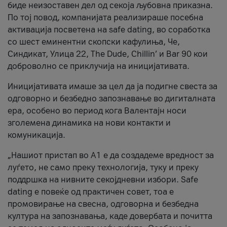
биде неизоставен дел од секоја љубовна приказна.
По тој повод, компанијата реализираше посебна
активација посветена на safe dating, во соработка
со шест еминентни скопски кафулиња, Че,
Синдикат, Улица 22, The Dude, Chillin’ и Bar 90 кои
доброволно се приклучија на иницијативата.
Иницијативата имаше за цел да ја подигне свеста за
одговорно и безбедно запознавање во дигиталната
ера, особено во период кога Валентајн носи
зголемена динамика на нови контакти и
комуникација.
„Нашиот пристап во А1 е да создадеме вредност за
луѓето, не само преку технологија, туку и преку
поддршка на нивните секојдневни избори. Safe
dating е повеќе од практичен совет, тоа е
промовирање на свесна, одговорна и безбедна
култура на запознавања, каде довербата и почитта