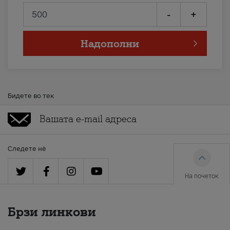
-
+
Надополни
Бидете во тек
Следете нè
На почеток
Брзи линкови