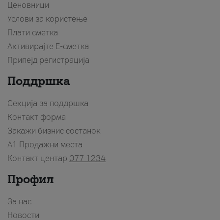
Ценовници
Услови за користење
Плати сметка
Активирајте Е-сметка
Припејд регистрација
Поддршка
Секција за поддршка
Контакт форма
Закажи бизнис состанок
A1 Продажни места
Контакт центар
077 1234
Профил
За нас
Новости