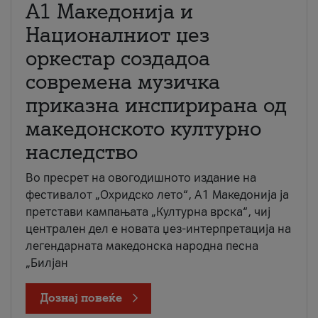
А1 Македонија и
Националниот џез
оркестар создадоа
современа музичка
приказна инспирирана од
македонското културно
наследство
Во пресрет на овогодишното издание на
фестивалот „Охридско лето“, А1 Македонија ја
претстави кампањата „Културна врска“, чиј
централен дел е новата џез-интерпретација на
легендарната македонска народна песна
„Билјан
Дознај повеќе