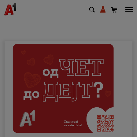
МК
EN
SQ
Приватни
Деловни
Поддршка
Надополни кредит
Плати сметка