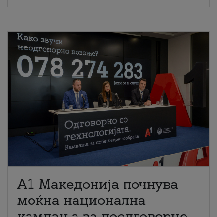
A1 Македонија почнува
моќна национална
кампања за поодговорно