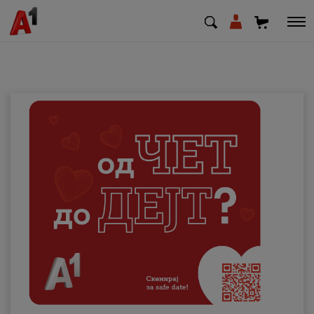
МК
EN
SQ
Приватни
Деловни
Поддршка
Надополни кредит
Плати сметка