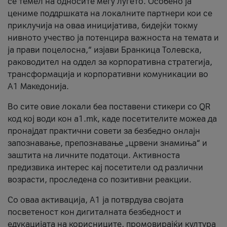
се темел на односите меѓу луѓето. Особено ја
цениме поддршката на локалните партнери кои се
приклучија на оваа иницијатива, бидејќи токму
нивното учество ја потенцира важноста на темата и
ја прави поцелосна,“ изјави Бранкица Толевска,
раководител на оддел за корпоративна стратегија,
трансформација и корпоративни комуникации во
А1 Македонија.
Во сите овие локали беа поставени стикери со QR
код кој води кон a1.mk, каде посетителите можеа да
пронајдат практични совети за безбедно онлајн
запознавање, препознавање „црвени знамиња“ и
заштита на личните податоци. Активноста
предизвика интерес кај посетители од различни
возрасти, проследена со позитивни реакции.
Со оваа активација, А1 ја потврдува својата
посветеност кон дигиталната безбедност и
едукацијата на корисниците, промовирајќи култура