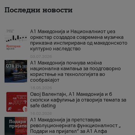
Последни новости
А1 Македонија и Националниот џез
оркестар создадоа современа музичка
приказна инспирирана од македонското
културно наследство
03.07.2026
A1 Македонија почнува моќна
национална кампања за поодговорно
користење на технологијата во
сообраќајот
18.05.2026
Овој Валентајн, A1 Македонија и 6
скопски кафулиња ја отворија темата за
safe dating
16.02.2026
А1 Македонија ја претставува
револуционерната функционалност „
Подари на пријател“ за А1 Алфа