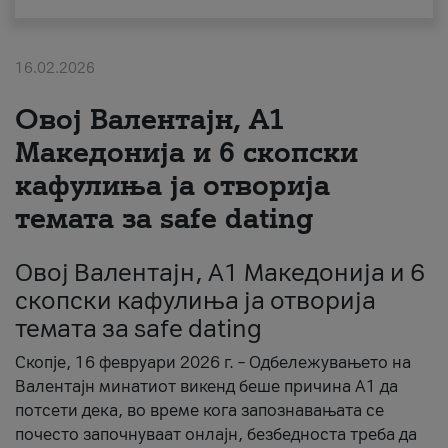
За нас
16.02.2026
#ПодобарОнлајн
Овој Валентајн, A1
Македонија и 6 скопски
кафулиња ја отворија
темата за safe dating
Овој Валентајн, A1 Македонија и 6
скопски кафулиња ја отворија
темата за safe dating
Скопје, 16 февруари 2026 г. – Одбележувањето на
Валентајн минатиот викенд беше причина А1 да
потсети дека, во време кога запознавањата се
почесто започнуваат онлајн, безбедноста треба да