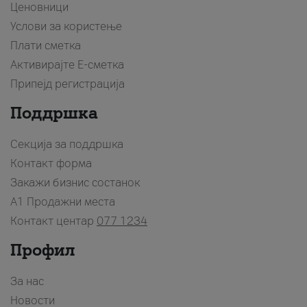
Ценовници
Услови за користење
Плати сметка
Активирајте Е-сметка
Припејд регистрација
Поддршка
Секција за поддршка
Контакт форма
Закажи бизнис состанок
A1 Продажни места
Контакт центар
077 1234
Профил
За нас
Новости