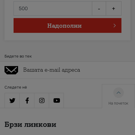
-
+
Надополни
Бидете во тек
Следете нè
На почеток
Брзи линкови