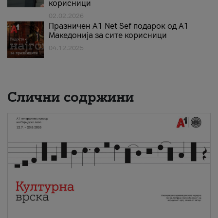
корисници
02.02.2026
Празничен A1 Net Sеf подарок од А1
Македонија за сите корисници
04.12.2025
Слични содржини