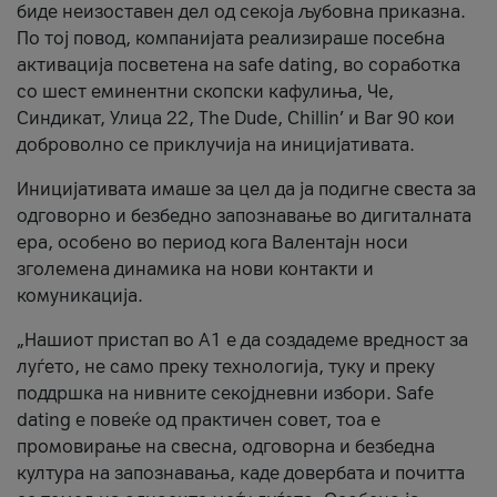
биде неизоставен дел од секоја љубовна приказна.
По тој повод, компанијата реализираше посебна
активација посветена на safe dating, во соработка
со шест еминентни скопски кафулиња, Че,
Синдикат, Улица 22, The Dude, Chillin’ и Bar 90 кои
доброволно се приклучија на иницијативата.
Иницијативата имаше за цел да ја подигне свеста за
одговорно и безбедно запознавање во дигиталната
ера, особено во период кога Валентајн носи
зголемена динамика на нови контакти и
комуникација.
„Нашиот пристап во А1 е да создадеме вредност за
луѓето, не само преку технологија, туку и преку
поддршка на нивните секојдневни избори. Safe
dating е повеќе од практичен совет, тоа е
промовирање на свесна, одговорна и безбедна
култура на запознавања, каде довербата и почитта