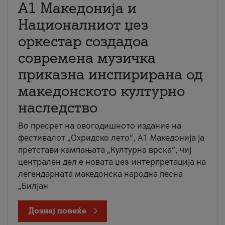
А1 Македонија и
Националниот џез
оркестар создадоа
современа музичка
приказна инспирирана од
македонското културно
наследство
Во пресрет на овогодишното издание на
фестивалот „Охридско лето“, А1 Македонија ја
претстави кампањата „Културна врска“, чиј
централен дел е новата џез-интерпретација на
легендарната македонска народна песна
„Билјан
Дознај повеќе