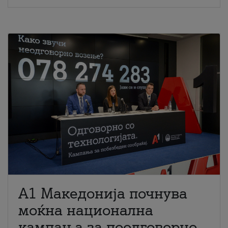
A1 Македонија почнува
моќна национална
кампања за поодговорно