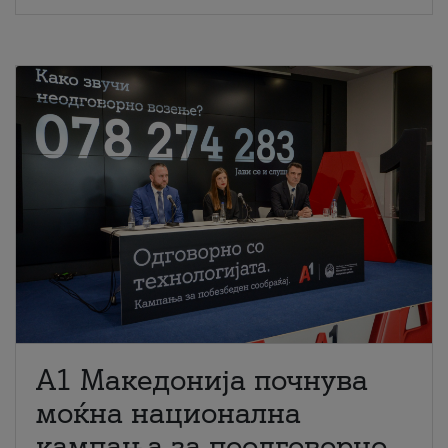
A1 Македонија почнува
моќна национална
кампања за поодговорно