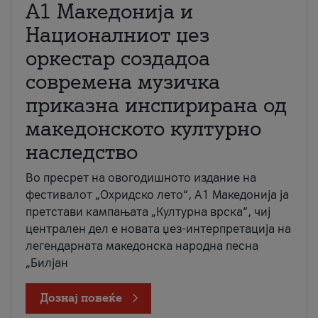
А1 Македонија и
Националниот џез
оркестар создадоа
современа музичка
приказна инспирирана од
македонското културно
наследство
Во пресрет на овогодишното издание на
фестивалот „Охридско лето“, А1 Македонија ја
претстави кампањата „Културна врска“, чиј
централен дел е новата џез-интерпретација на
легендарната македонска народна песна
„Билјан
Дознај повеќе