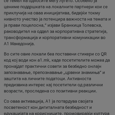
се темел на односите меѓу луѓето. Особено ја
цениме поддршката на локалните партнери кои се
приклучија на оваа иницијатива, бидејќи токму
нивното учество ја потенцира важноста на темата и
ја прави поцелосна,“ изјави Бранкица Толевска,
раководител на оддел за корпоративна стратегија,
трансформација и корпоративни комуникации во
А1 Македонија.
Во сите овие локали беа поставени стикери со QR
код кој води кон a1.mk, каде посетителите можеа да
пронајдат практични совети за безбедно онлајн
запознавање, препознавање „црвени знамиња“ и
заштита на личните податоци. Активноста
предизвика интерес кај посетители од различни
возрасти, проследена со позитивни реакции.
Со оваа активација, А1 ја потврдува својата
посветеност кон дигиталната безбедност и
едукацијата на корисниците, промовирајќи култура