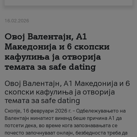
За нас
16.02.2026
#ПодобарОнлајн
Овој Валентајн, A1
Македонија и 6 скопски
кафулиња ја отворија
темата за safe dating
Овој Валентајн, A1 Македонија и 6
скопски кафулиња ја отворија
темата за safe dating
Скопје, 16 февруари 2026 г. – Одбележувањето на
Валентајн минатиот викенд беше причина А1 да
потсети дека, во време кога запознавањата се
почесто започнуваат онлајн, безбедноста треба да