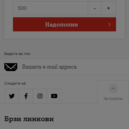
-
+
Надополни
Бидете во тек
Следете нè
На почеток
Брзи линкови