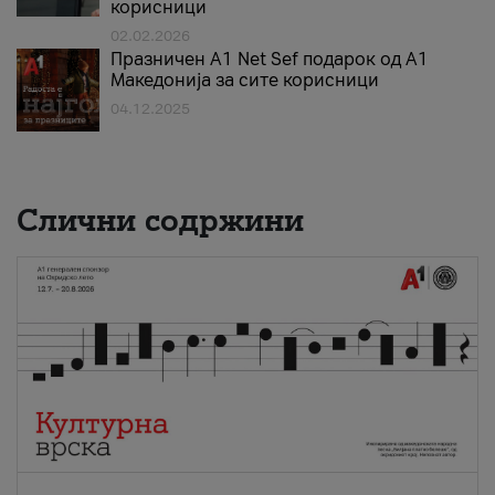
корисници
02.02.2026
Празничен A1 Net Sеf подарок од А1
Македонија за сите корисници
04.12.2025
Слични содржини