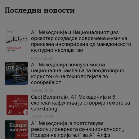
Последни новости
А1 Македонија и Националниот џез
оркестар создадоа современа музичка
приказна инспирирана од македонското
културно наследство
03.07.2026
A1 Македонија почнува моќна
национална кампања за поодговорно
користење на технологијата во
сообраќајот
18.05.2026
Овој Валентајн, A1 Македонија и 6
скопски кафулиња ја отворија темата за
safe dating
16.02.2026
А1 Македонија ја претставува
револуционерната функционалност „
Подари на пријател“ за А1 Алфа