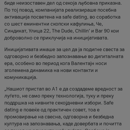
биде неизоставен дел од секоја љубовна приказна.
По тој повод, компанијата реализираше посебна
активација посветена на safe dating, во соработка
со шест еминентни скопски кафулиња, Че,
Синдикат, Улица 22, The Dude, Chillin’ и Bar 90 кои
доброволно се приклучија на иницијативата.
Иницијативата имаше за цел да ја подигне свеста за
одговорно и безбедно запознавање во дигиталната
ера, особено во период кога Валентајн носи
зголемена динамика на нови контакти и
комуникација.
„Нашиот пристап во А1 е да создадеме вредност за
луѓето, не само преку технологија, туку и преку
поддршка на нивните секојдневни избори. Safe
dating е повеќе од практичен совет, тоа е
промовирање на свесна, одговорна и безбедна
култура на запознавања, каде довербата и почитта