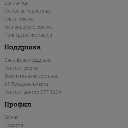
Ценовници
Услови за користење
Плати сметка
Активирајте Е-сметка
Припејд регистрација
Поддршка
Секција за поддршка
Контакт форма
Закажи бизнис состанок
A1 Продажни места
Контакт центар
077 1234
Профил
За нас
Новости