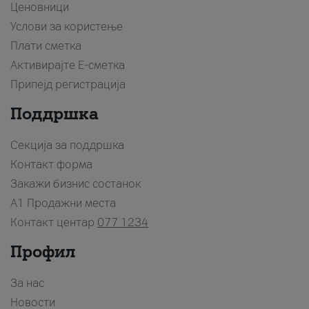
Ценовници
Услови за користење
Плати сметка
Активирајте Е-сметка
Припејд регистрација
Поддршка
Секција за поддршка
Контакт форма
Закажи бизнис состанок
A1 Продажни места
Контакт центар
077 1234
Профил
За нас
Новости