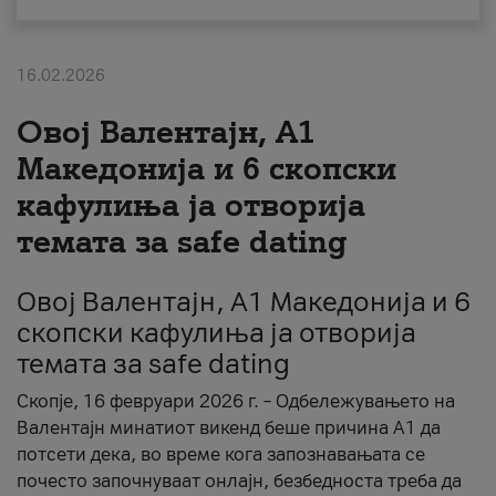
За нас
16.02.2026
#ПодобарОнлајн
Овој Валентајн, A1
Македонија и 6 скопски
кафулиња ја отворија
темата за safe dating
Овој Валентајн, A1 Македонија и 6
скопски кафулиња ја отворија
темата за safe dating
Скопје, 16 февруари 2026 г. – Одбележувањето на
Валентајн минатиот викенд беше причина А1 да
потсети дека, во време кога запознавањата се
почесто започнуваат онлајн, безбедноста треба да