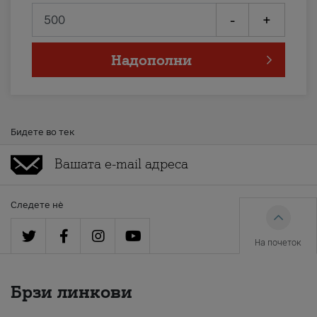
-
+
Надополни
Бидете во тек
Следете нè
На почеток
Брзи линкови