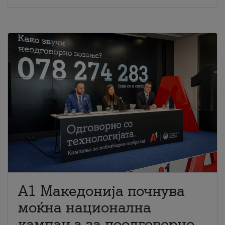
A1 Македонија почнува
моќна национална
кампања за поодговорно