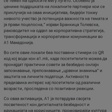
се темел на односите меѓу луѓето. Особено ја
цениме поддршката на локалните партнери кои се
приклучија на оваа иницијатива, бидејќи токму
нивното учество ја потенцира важноста на темата и
ја прави поцелосна,“ изјави Бранкица Толевска,
раководител на оддел за корпоративна стратегија,
трансформација и корпоративни комуникации во
А1 Македонија.
Во сите овие локали беа поставени стикери со QR
код кој води кон a1.mk, каде посетителите можеа да
пронајдат практични совети за безбедно онлајн
запознавање, препознавање „црвени знамиња“ и
заштита на личните податоци. Активноста
предизвика интерес кај посетители од различни
возрасти, проследена со позитивни реакции.
Со оваа активација, А1 ја потврдува својата
посветеност кон дигиталната безбедност и
едукацијата на корисниците, промовирајќи култура