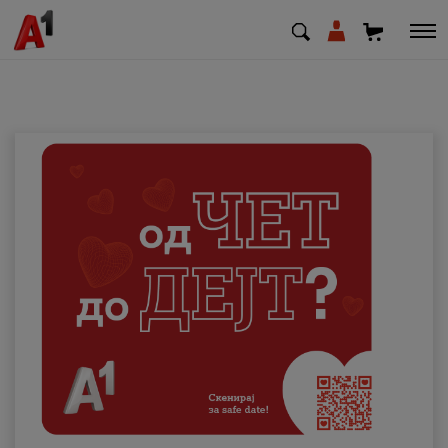
МК
EN
SQ
Приватни
Деловни
Поддршка
Надополни кредит
Плати сметка