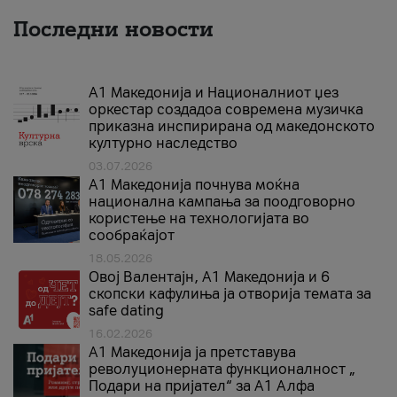
Последни новости
А1 Македонија и Националниот џез
оркестар создадоа современа музичка
приказна инспирирана од македонското
културно наследство
03.07.2026
A1 Македонија почнува моќна
национална кампања за поодговорно
користење на технологијата во
сообраќајот
18.05.2026
Овој Валентајн, A1 Македонија и 6
скопски кафулиња ја отворија темата за
safe dating
16.02.2026
А1 Македонија ја претставува
револуционерната функционалност „
Подари на пријател“ за А1 Алфа