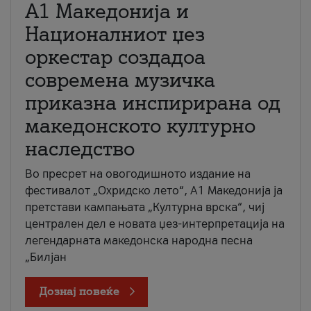
А1 Македонија и
Националниот џез
оркестар создадоа
современа музичка
приказна инспирирана од
македонското културно
наследство
Во пресрет на овогодишното издание на
фестивалот „Охридско лето“, А1 Македонија ја
претстави кампањата „Културна врска“, чиј
централен дел е новата џез-интерпретација на
легендарната македонска народна песна
„Билјан
Дознај повеќе