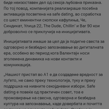
биде неизоставен дел од секоја љубовна приказна.
По тој повод, компанијата реализираше посебна
активација посветена на safe dating, во соработка
со шест еминентни скопски кафулиња, Че,
Синдикат, Улица 22, The Dude, Chillin’ и Bar 90 кои
доброволно се приклучија на иницијативата.
Иницијативата имаше за цел да ја подигне свеста за
одговорно и безбедно запознавање во дигиталната
ера, особено во период кога Валентајн носи
зголемена динамика на нови контакти и
комуникација.
„Нашиот пристап во А1 е да создадеме вредност за
луѓето, не само преку технологија, туку и преку
поддршка на нивните секојдневни избори. Safe
dating е повеќе од практичен совет, тоа е
промовирање на свесна, одговорна и безбедна
култура на запознавања, каде довербата и почитта