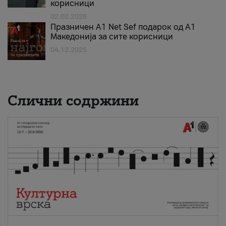
корисници
02.02.2026
Празничен A1 Net Sеf подарок од А1
Македонија за сите корисници
04.12.2025
Слични содржини