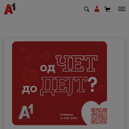
МК
EN
SQ
Приватни
Деловни
Поддршка
Надополни кредит
Плати сметка