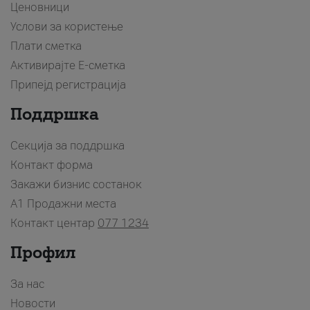
Ценовници
Услови за користење
Плати сметка
Активирајте Е-сметка
Припејд регистрација
Поддршка
Секција за поддршка
Контакт форма
Закажи бизнис состанок
A1 Продажни места
Контакт центар
077 1234
Профил
За нас
Новости