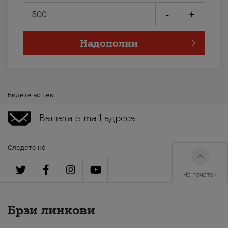
-
+
Надополни
Бидете во тек
Следете нè
На почеток
Брзи линкови