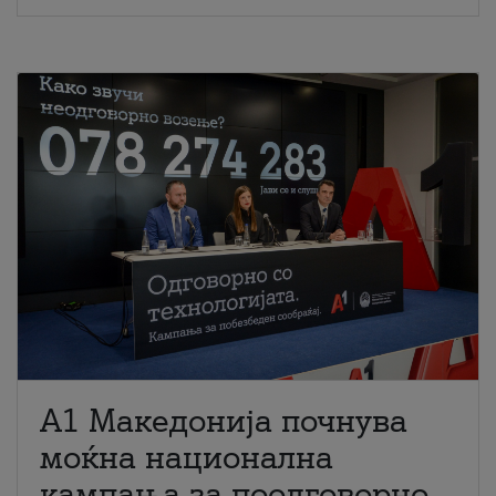
A1 Македонија почнува
моќна национална
кампања за поодговорно