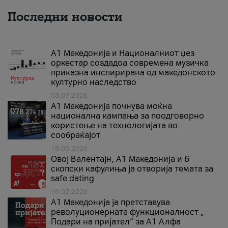
Последни новости
А1 Македонија и Националниот џез
оркестар создадоа современа музичка
приказна инспирирана од македонското
културно наследство
03.07.2026
A1 Македонија почнува моќна
национална кампања за поодговорно
користење на технологијата во
сообраќајот
18.05.2026
Овој Валентајн, A1 Македонија и 6
скопски кафулиња ја отворија темата за
safe dating
16.02.2026
А1 Македонија ја претставува
револуционерната функционалност „
Подари на пријател“ за А1 Алфа