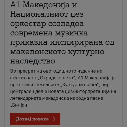
А1 Македонија и
Националниот џез
оркестар создадоа
современа музичка
приказна инспирирана од
македонското културно
наследство
Во пресрет на овогодишното издание на
фестивалот „Охридско лето“, А1 Македонија ја
претстави кампањата „Културна врска“, чиј
централен дел е новата џез-интерпретација на
легендарната македонска народна песна
„Билјан
Дознај повеќе