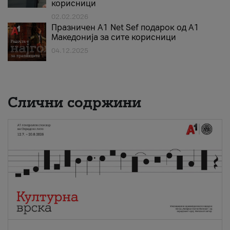
корисници
02.02.2026
Празничен A1 Net Sеf подарок од А1
Македонија за сите корисници
04.12.2025
Слични содржини