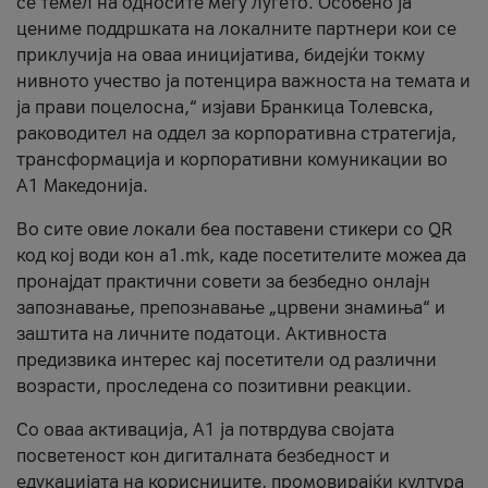
се темел на односите меѓу луѓето. Особено ја
цениме поддршката на локалните партнери кои се
приклучија на оваа иницијатива, бидејќи токму
нивното учество ја потенцира важноста на темата и
ја прави поцелосна,“ изјави Бранкица Толевска,
раководител на оддел за корпоративна стратегија,
трансформација и корпоративни комуникации во
А1 Македонија.
Во сите овие локали беа поставени стикери со QR
код кој води кон a1.mk, каде посетителите можеа да
пронајдат практични совети за безбедно онлајн
запознавање, препознавање „црвени знамиња“ и
заштита на личните податоци. Активноста
предизвика интерес кај посетители од различни
возрасти, проследена со позитивни реакции.
Со оваа активација, А1 ја потврдува својата
посветеност кон дигиталната безбедност и
едукацијата на корисниците, промовирајќи култура