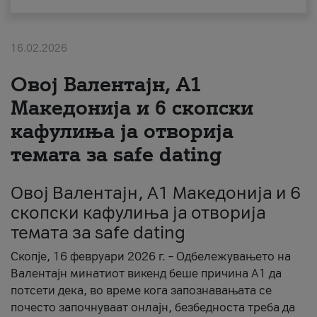
За нас
16.02.2026
#ПодобарОнлајн
Овој Валентајн, A1
Македонија и 6 скопски
кафулиња ја отворија
темата за safe dating
Овој Валентајн, A1 Македонија и 6
скопски кафулиња ја отворија
темата за safe dating
Скопје, 16 февруари 2026 г. – Одбележувањето на
Валентајн минатиот викенд беше причина А1 да
потсети дека, во време кога запознавањата се
почесто започнуваат онлајн, безбедноста треба да