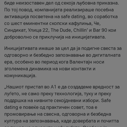
биде неизоставен дел од секоја љубовна приказна.
По тој повод, компанијата реализираше посебна
активација посветена на safe dating, во соработка
со шест еминентни скопски кафулиња, Че,
Синдикат, Улица 22, The Dude, Chillin’ и Bar 90 кои
доброволно се приклучија на иницијативата.
Иницијативата имаше за цел да ја подигне свеста за
одговорно и безбедно запознавање во дигиталната
ера, особено во период кога Валентајн носи
зголемена динамика на нови контакти и
комуникација.
„Нашиот пристап во А1 е да создадеме вредност за
луѓето, не само преку технологија, туку и преку
поддршка на нивните секојдневни избори. Safe
dating е повеќе од практичен совет, тоа е
промовирање на свесна, одговорна и безбедна
култура на запознавања, каде довербата и почитта