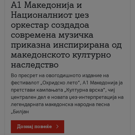
А1 Македонија и
Националниот џез
оркестар создадоа
современа музичка
приказна инспирирана од
македонското културно
наследство
Во пресрет на овогодишното издание на
фестивалот „Охридско лето“, А1 Македонија ја
претстави кампањата „Културна врска“, чиј
централен дел е новата џез-интерпретација на
легендарната македонска народна песна
„Билјан
Дознај повеќе