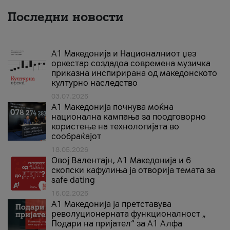
Последни новости
А1 Македонија и Националниот џез
оркестар создадоа современа музичка
приказна инспирирана од македонското
културно наследство
03.07.2026
A1 Македонија почнува моќна
национална кампања за поодговорно
користење на технологијата во
сообраќајот
18.05.2026
Овој Валентајн, A1 Македонија и 6
скопски кафулиња ја отворија темата за
safe dating
16.02.2026
А1 Македонија ја претставува
револуционерната функционалност „
Подари на пријател“ за А1 Алфа