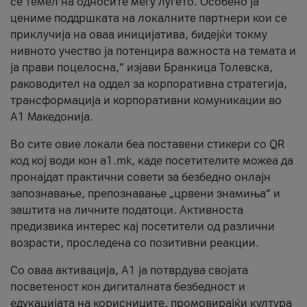
се темел на односите меѓу луѓето. Особено ја
цениме поддршката на локалните партнери кои се
приклучија на оваа иницијатива, бидејќи токму
нивното учество ја потенцира важноста на темата и
ја прави поцелосна,“ изјави Бранкица Толевска,
раководител на оддел за корпоративна стратегија,
трансформација и корпоративни комуникации во
А1 Македонија.
Во сите овие локали беа поставени стикери со QR
код кој води кон a1.mk, каде посетителите можеа да
пронајдат практични совети за безбедно онлајн
запознавање, препознавање „црвени знамиња“ и
заштита на личните податоци. Активноста
предизвика интерес кај посетители од различни
возрасти, проследена со позитивни реакции.
Со оваа активација, А1 ја потврдува својата
посветеност кон дигиталната безбедност и
едукацијата на корисниците, промовирајќи култура