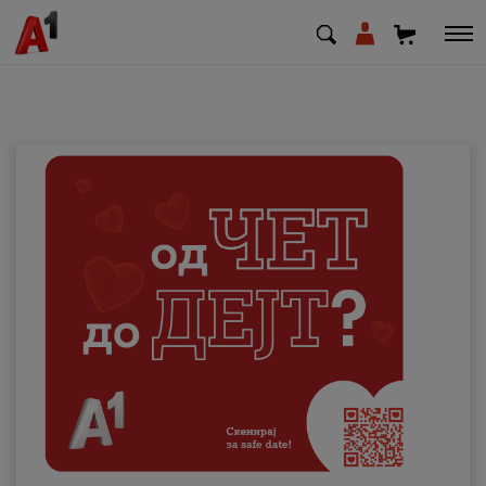
МК
EN
SQ
Приватни
Деловни
Поддршка
Надополни кредит
Плати сметка