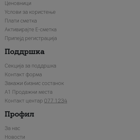
Ценовници
Услови за користење
Плати сметка
Активирајте Е-сметка
Припејд регистрација
Поддршка
Секција за поддршка
Контакт форма
Закажи бизнис состанок
A1 Продажни места
Контакт центар
077 1234
Профил
За нас
Новости