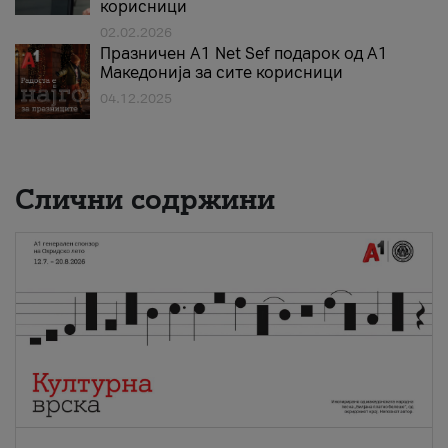
корисници
02.02.2026
Празничен A1 Net Sеf подарок од А1
Македонија за сите корисници
04.12.2025
Слични содржини