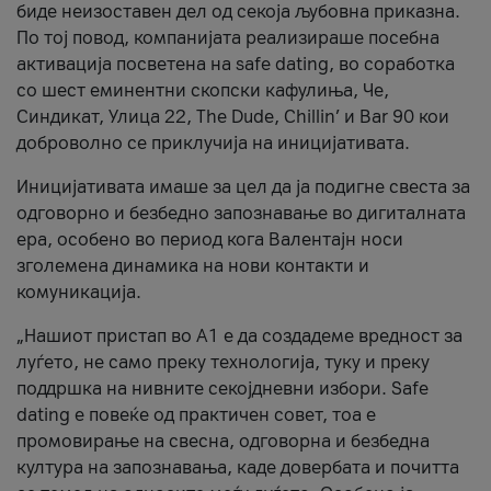
биде неизоставен дел од секоја љубовна приказна.
По тој повод, компанијата реализираше посебна
активација посветена на safe dating, во соработка
со шест еминентни скопски кафулиња, Че,
Синдикат, Улица 22, The Dude, Chillin’ и Bar 90 кои
доброволно се приклучија на иницијативата.
Иницијативата имаше за цел да ја подигне свеста за
одговорно и безбедно запознавање во дигиталната
ера, особено во период кога Валентајн носи
зголемена динамика на нови контакти и
комуникација.
„Нашиот пристап во А1 е да создадеме вредност за
луѓето, не само преку технологија, туку и преку
поддршка на нивните секојдневни избори. Safe
dating е повеќе од практичен совет, тоа е
промовирање на свесна, одговорна и безбедна
култура на запознавања, каде довербата и почитта