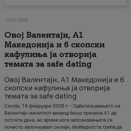
За нас
16.02.2026
#ПодобарОнлајн
Овој Валентајн, A1
Македонија и 6 скопски
кафулиња ја отворија
темата за safe dating
Овој Валентајн, A1 Македонија и 6
скопски кафулиња ја отворија
темата за safe dating
Скопје, 16 февруари 2026 г. – Одбележувањето на
Валентајн минатиот викенд беше причина А1 да
потсети дека, во време кога запознавањата се
почесто започнуваат онлајн, безбедноста треба да