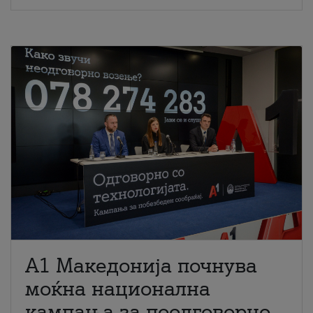
A1 Македонија почнува
моќна национална
кампања за поодговорно