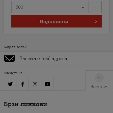
-
+
Надополни
Бидете во тек
Следете нè
На почеток
Брзи линкови