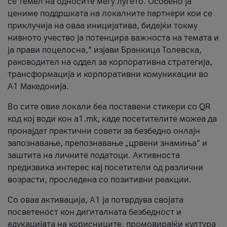
се темел на односите меѓу луѓето. Особено ја
цениме поддршката на локалните партнери кои се
приклучија на оваа иницијатива, бидејќи токму
нивното учество ја потенцира важноста на темата и
ја прави поцелосна,“ изјави Бранкица Толевска,
раководител на оддел за корпоративна стратегија,
трансформација и корпоративни комуникации во
А1 Македонија.
Во сите овие локали беа поставени стикери со QR
код кој води кон a1.mk, каде посетителите можеа да
пронајдат практични совети за безбедно онлајн
запознавање, препознавање „црвени знамиња“ и
заштита на личните податоци. Активноста
предизвика интерес кај посетители од различни
возрасти, проследена со позитивни реакции.
Со оваа активација, А1 ја потврдува својата
посветеност кон дигиталната безбедност и
едукацијата на корисниците, промовирајќи култура