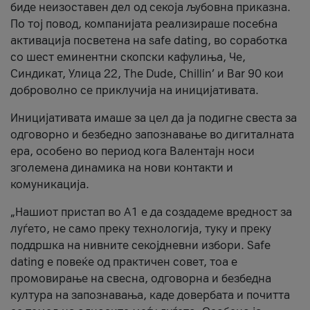
биде неизоставен дел од секоја љубовна приказна.
По тој повод, компанијата реализираше посебна
активација посветена на safe dating, во соработка
со шест еминентни скопски кафулиња, Че,
Синдикат, Улица 22, The Dude, Chillin’ и Bar 90 кои
доброволно се приклучија на иницијативата.
Иницијативата имаше за цел да ја подигне свеста за
одговорно и безбедно запознавање во дигиталната
ера, особено во период кога Валентајн носи
зголемена динамика на нови контакти и
комуникација.
„Нашиот пристап во А1 е да создадеме вредност за
луѓето, не само преку технологија, туку и преку
поддршка на нивните секојдневни избори. Safe
dating е повеќе од практичен совет, тоа е
промовирање на свесна, одговорна и безбедна
култура на запознавања, каде довербата и почитта