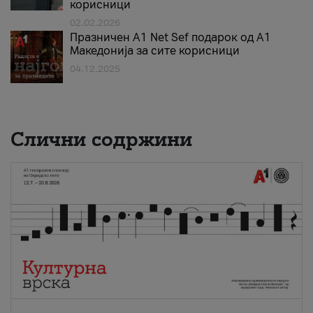
корисници
02.02.2026
Празничен A1 Net Sеf подарок од А1
Македонија за сите корисници
04.12.2025
Слични содржини