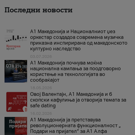
Последни новости
А1 Македонија и Националниот џез
оркестар создадоа современа музичка
приказна инспирирана од македонското
културно наследство
03.07.2026
A1 Македонија почнува моќна
национална кампања за поодговорно
користење на технологијата во
сообраќајот
18.05.2026
Овој Валентајн, A1 Македонија и 6
скопски кафулиња ја отворија темата за
safe dating
16.02.2026
А1 Македонија ја претставува
револуционерната функционалност „
Подари на пријател“ за А1 Алфа