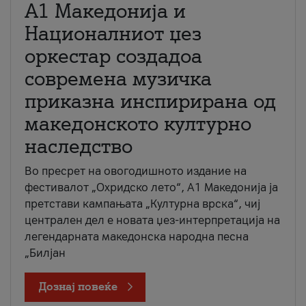
А1 Македонија и
Националниот џез
оркестар создадоа
современа музичка
приказна инспирирана од
македонското културно
наследство
Во пресрет на овогодишното издание на
фестивалот „Охридско лето“, А1 Македонија ја
претстави кампањата „Културна врска“, чиј
централен дел е новата џез-интерпретација на
легендарната македонска народна песна
„Билјан
Дознај повеќе