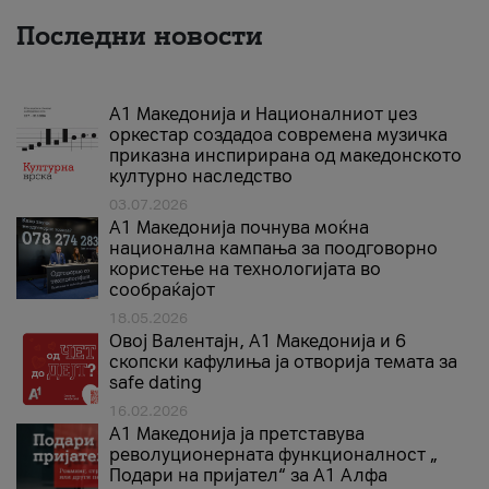
Последни новости
А1 Македонија и Националниот џез
оркестар создадоа современа музичка
приказна инспирирана од македонското
културно наследство
03.07.2026
A1 Македонија почнува моќна
национална кампања за поодговорно
користење на технологијата во
сообраќајот
18.05.2026
Овој Валентајн, A1 Македонија и 6
скопски кафулиња ја отворија темата за
safe dating
16.02.2026
А1 Македонија ја претставува
револуционерната функционалност „
Подари на пријател“ за А1 Алфа