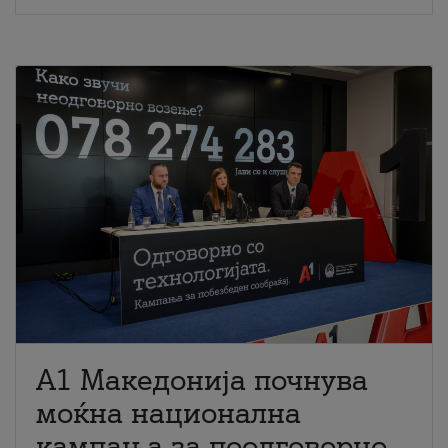
A1 Македонија почнува
моќна национална
кампања за поодговорно