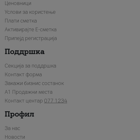
Ценовници
Услови за користење
Плати сметка
Активирајте Е-сметка
Припејд регистрација
Поддршка
Секција за поддршка
Контакт форма
Закажи бизнис состанок
A1 Продажни места
Контакт центар
077 1234
Профил
За нас
Новости