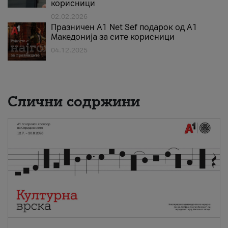
корисници
02.02.2026
Празничен A1 Net Sеf подарок од А1
Македонија за сите корисници
04.12.2025
Слични содржини