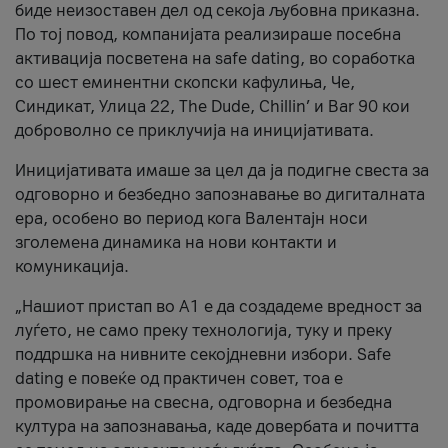
биде неизоставен дел од секоја љубовна приказна.
По тој повод, компанијата реализираше посебна
активација посветена на safe dating, во соработка
со шест еминентни скопски кафулиња, Че,
Синдикат, Улица 22, The Dude, Chillin’ и Bar 90 кои
доброволно се приклучија на иницијативата.
Иницијативата имаше за цел да ја подигне свеста за
одговорно и безбедно запознавање во дигиталната
ера, особено во период кога Валентајн носи
зголемена динамика на нови контакти и
комуникација.
„Нашиот пристап во А1 е да создадеме вредност за
луѓето, не само преку технологија, туку и преку
поддршка на нивните секојдневни избори. Safe
dating е повеќе од практичен совет, тоа е
промовирање на свесна, одговорна и безбедна
култура на запознавања, каде довербата и почитта