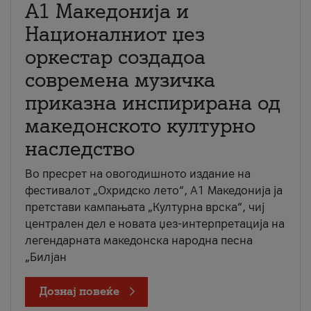
А1 Македонија и
Националниот џез
оркестар создадоа
современа музичка
приказна инспирирана од
македонското културно
наследство
Во пресрет на овогодишното издание на
фестивалот „Охридско лето“, А1 Македонија ја
претстави кампањата „Културна врска“, чиј
централен дел е новата џез-интерпретација на
легендарната македонска народна песна
„Билјан
Дознај повеќе