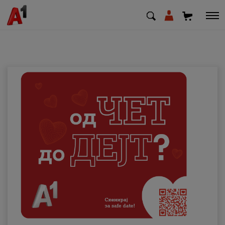
МК
EN
SQ
Приватни
Деловни
Поддршка
Надополни кредит
Плати сметка