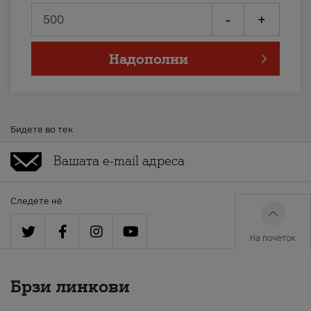
-
+
Надополни
Бидете во тек
Следете нè
На почеток
Брзи линкови