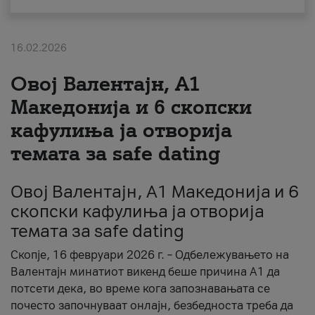
За нас
16.02.2026
#ПодобарОнлајн
Овој Валентајн, A1
Македонија и 6 скопски
кафулиња ја отворија
темата за safe dating
Овој Валентајн, A1 Македонија и 6
скопски кафулиња ја отворија
темата за safe dating
Скопје, 16 февруари 2026 г. – Одбележувањето на
Валентајн минатиот викенд беше причина А1 да
потсети дека, во време кога запознавањата се
почесто започнуваат онлајн, безбедноста треба да