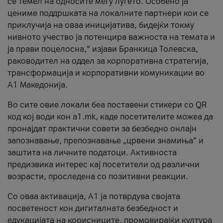
се темел на односите меѓу луѓето. Особено ја
цениме поддршката на локалните партнери кои се
приклучија на оваа иницијатива, бидејќи токму
нивното учество ја потенцира важноста на темата и
ја прави поцелосна,“ изјави Бранкица Толевска,
раководител на оддел за корпоративна стратегија,
трансформација и корпоративни комуникации во
А1 Македонија.
Во сите овие локали беа поставени стикери со QR
код кој води кон a1.mk, каде посетителите можеа да
пронајдат практични совети за безбедно онлајн
запознавање, препознавање „црвени знамиња“ и
заштита на личните податоци. Активноста
предизвика интерес кај посетители од различни
возрасти, проследена со позитивни реакции.
Со оваа активација, А1 ја потврдува својата
посветеност кон дигиталната безбедност и
едукацијата на корисниците, промовирајќи култура