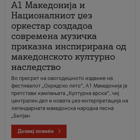
А1 Македонија и
Националниот џез
оркестар создадоа
современа музичка
приказна инспирирана од
македонското културно
наследство
Во пресрет на овогодишното издание на
фестивалот „Охридско лето“, А1 Македонија ја
претстави кампањата „Културна врска“, чиј
централен дел е новата џез-интерпретација на
легендарната македонска народна песна
„Билјан
Дознај повеќе