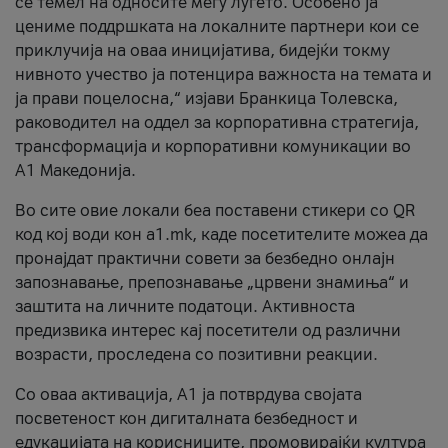
се темел на односите меѓу луѓето. Особено ја
цениме поддршката на локалните партнери кои се
приклучија на оваа иницијатива, бидејќи токму
нивното учество ја потенцира важноста на темата и
ја прави поцелосна,“ изјави Бранкица Толевска,
раководител на оддел за корпоративна стратегија,
трансформација и корпоративни комуникации во
А1 Македонија.
Во сите овие локали беа поставени стикери со QR
код кој води кон a1.mk, каде посетителите можеа да
пронајдат практични совети за безбедно онлајн
запознавање, препознавање „црвени знамиња“ и
заштита на личните податоци. Активноста
предизвика интерес кај посетители од различни
возрасти, проследена со позитивни реакции.
Со оваа активација, А1 ја потврдува својата
посветеност кон дигиталната безбедност и
едукацијата на корисниците, промовирајќи култура