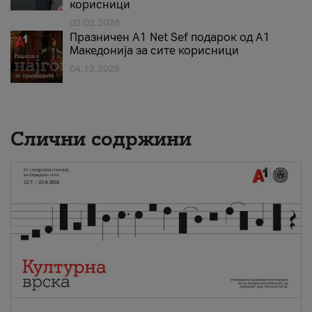
корисници
02.02.2026
Празничен A1 Net Sеf подарок од А1
Македонија за сите корисници
04.12.2025
Слични содржини