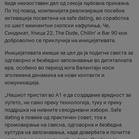
биде неизоставен дел од секоја љубовна приказна.
По тој повод, компанијата реализираше посебна
активација посветена на safe dating, во соработка
со шест еминентни скопски кафулиња, Че,
Синдикат, Улица 22, The Dude, Chillin’ и Bar 90 кои
доброволно се приклучија на иницијативата.
Иницијативата имаше за цел да ја подигне свеста за
одговорно и безбедно запознавање во дигиталната
ера, особено во период кога Валентајн носи
зголемена динамика на нови контакти и
комуникација.
„Нашиот пристап во А1 е да создадеме вредност за
луѓето, не само преку технологија, туку и преку
поддршка на нивните секојдневни избори. Safe
dating е повеќе од практичен совет, тоа е
промовирање на свесна, одговорна и безбедна
култура на запознавања, каде довербата и почитта