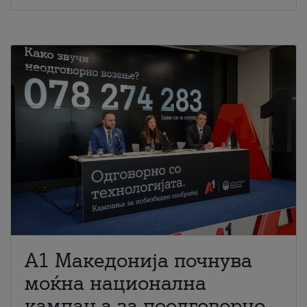
A1 Македонија почнува
моќна национална
кампања за поодговорно