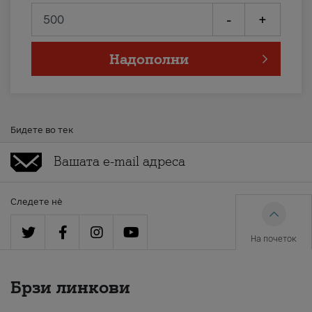
-
+
Надополни
Бидете во тек
Следете нè
На почеток
Брзи линкови