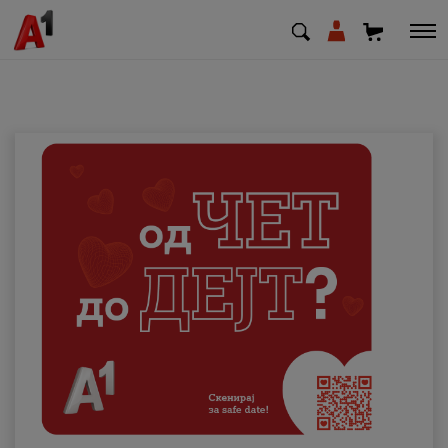
МК
EN
SQ
Приватни
Деловни
Поддршка
Надополни кредит
Плати сметка