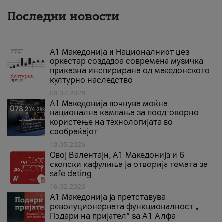
Последни новости
А1 Македонија и Националниот џез
оркестар создадоа современа музичка
приказна инспирирана од македонското
културно наследство
03.07.2026
A1 Македонија почнува моќна
национална кампања за поодговорно
користење на технологијата во
сообраќајот
18.05.2026
Овој Валентајн, A1 Македонија и 6
скопски кафулиња ја отворија темата за
safe dating
16.02.2026
А1 Македонија ја претставува
револуционерната функционалност „
Подари на пријател“ за А1 Алфа