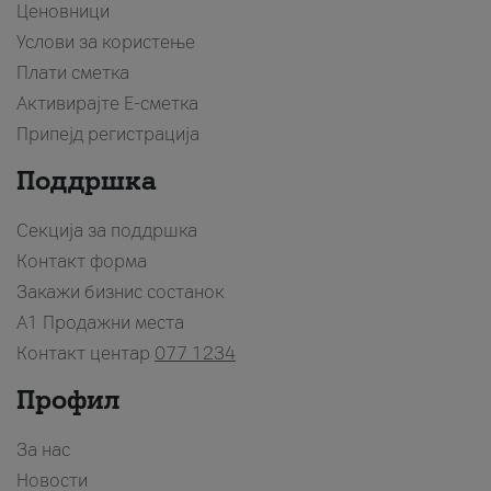
Ценовници
Услови за користење
Плати сметка
Активирајте Е-сметка
Припејд регистрација
Поддршка
Секција за поддршка
Контакт форма
Закажи бизнис состанок
A1 Продажни места
Контакт центар
077 1234
Профил
За нас
Новости