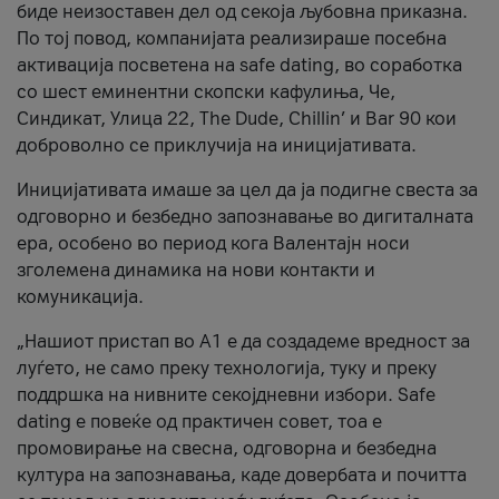
биде неизоставен дел од секоја љубовна приказна.
По тој повод, компанијата реализираше посебна
активација посветена на safe dating, во соработка
со шест еминентни скопски кафулиња, Че,
Синдикат, Улица 22, The Dude, Chillin’ и Bar 90 кои
доброволно се приклучија на иницијативата.
Иницијативата имаше за цел да ја подигне свеста за
одговорно и безбедно запознавање во дигиталната
ера, особено во период кога Валентајн носи
зголемена динамика на нови контакти и
комуникација.
„Нашиот пристап во А1 е да создадеме вредност за
луѓето, не само преку технологија, туку и преку
поддршка на нивните секојдневни избори. Safe
dating е повеќе од практичен совет, тоа е
промовирање на свесна, одговорна и безбедна
култура на запознавања, каде довербата и почитта