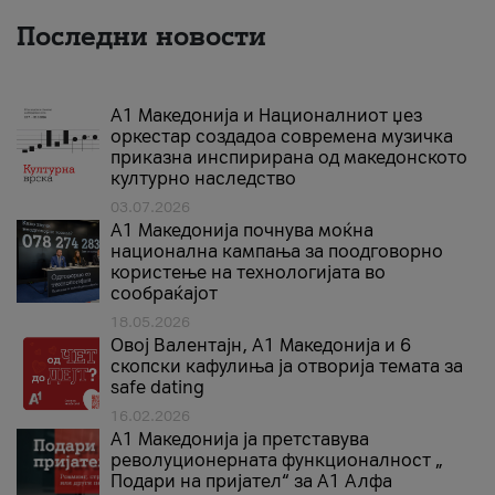
Последни новости
А1 Македонија и Националниот џез
оркестар создадоа современа музичка
приказна инспирирана од македонското
културно наследство
03.07.2026
A1 Македонија почнува моќна
национална кампања за поодговорно
користење на технологијата во
сообраќајот
18.05.2026
Овој Валентајн, A1 Македонија и 6
скопски кафулиња ја отворија темата за
safe dating
16.02.2026
А1 Македонија ја претставува
револуционерната функционалност „
Подари на пријател“ за А1 Алфа