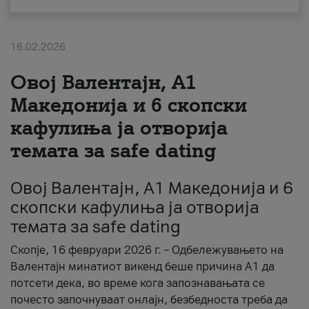
За нас
16.02.2026
#ПодобарОнлајн
Овој Валентајн, A1
Македонија и 6 скопски
кафулиња ја отворија
темата за safe dating
Овој Валентајн, A1 Македонија и 6
скопски кафулиња ја отворија
темата за safe dating
Скопје, 16 февруари 2026 г. – Одбележувањето на
Валентајн минатиот викенд беше причина А1 да
потсети дека, во време кога запознавањата се
почесто започнуваат онлајн, безбедноста треба да