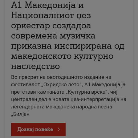
А1 Македонија и
Националниот џез
оркестар создадоа
современа музичка
приказна инспирирана од
македонското културно
наследство
Во пресрет на овогодишното издание на
фестивалот „Охридско лето“, А1 Македонија ја
претстави кампањата „Културна врска“, чиј
централен дел е новата џез-интерпретација на
легендарната македонска народна песна
„Билјан
Дознај повеќе