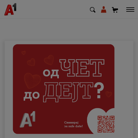
МК
EN
SQ
Приватни
Деловни
Поддршка
Надополни кредит
Плати сметка