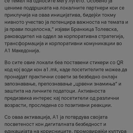
се темел на односите меѓу луѓето. Особено ја
цениме поддршката на локалните партнери кои се
приклучија на оваа иницијатива, бидејќи токму
нивното учество ја потенцира важноста на темата и
ја прави поцелосна,“ изјави Бранкица Толевска,
раководител на оддел за корпоративна стратегија,
трансформација и корпоративни комуникации во
А1 Македонија.
Во сите овие локали беа поставени стикери со QR
код кој води кон a1.mk, каде посетителите можеа да
пронајдат практични совети за безбедно онлајн
запознавање, препознавање „црвени знамиња“ и
заштита на личните податоци. Активноста
предизвика интерес кај посетители од различни
возрасти, проследена со позитивни реакции.
Со оваа активација, А1 ја потврдува својата
посветеност кон дигиталната безбедност и
едукацијата на корисниците, промовирајќи култура