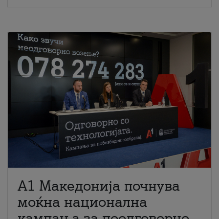
A1 Македонија почнува
моќна национална
кампања за поодговорно