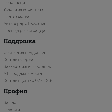
Ценовници
Услови за користење
Плати сметка
Активирајте Е-сметка
Припејд регистрација
Поддршка
Секција за поддршка
Контакт форма
Закажи бизнис состанок
A1 Продажни места
Контакт центар
077 1234
Профил
За нас
Новости