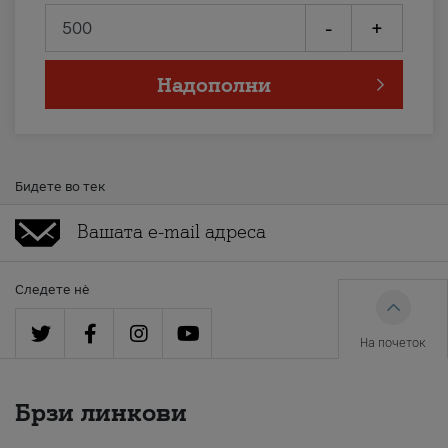
-
+
Надополни
Бидете во тек
Следете нè
На почеток
Брзи линкови