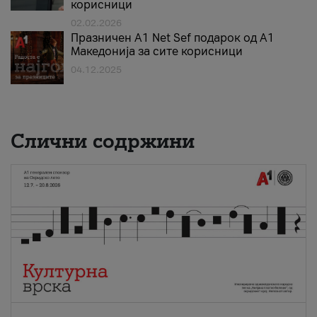
корисници
02.02.2026
Празничен A1 Net Sеf подарок од А1
Македонија за сите корисници
04.12.2025
Слични содржини