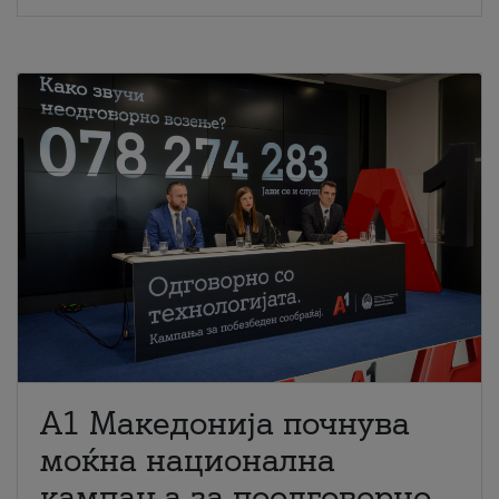
A1 Македонија почнува
моќна национална
кампања за поодговорно