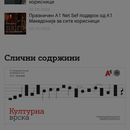
корисници
02.02.2026
Празничен A1 Net Sеf подарок од А1
Македонија за сите корисници
04.12.2025
Слични содржини