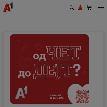
МК
EN
SQ
Приватни
Деловни
Поддршка
Надополни кредит
Плати сметка