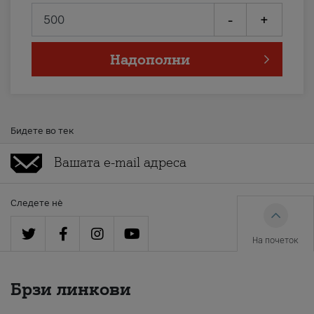
-
+
Надополни
Бидете во тек
Следете нè
На почеток
Брзи линкови