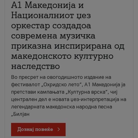
А1 Македонија и
Националниот џез
оркестар создадоа
современа музичка
приказна инспирирана од
македонското културно
наследство
Во пресрет на овогодишното издание на
фестивалот „Охридско лето“, А1 Македонија ја
претстави кампањата „Културна врска“, чиј
централен дел е новата џез-интерпретација на
легендарната македонска народна песна
„Билјан
Дознај повеќе