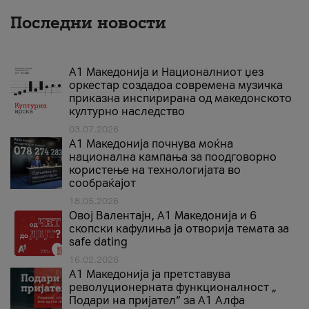
Последни новости
А1 Македонија и Националниот џез
оркестар создадоа современа музичка
приказна инспирирана од македонското
културно наследство
03.07.2026
A1 Македонија почнува моќна
национална кампања за поодговорно
користење на технологијата во
сообраќајот
18.05.2026
Овој Валентајн, A1 Македонија и 6
скопски кафулиња ја отворија темата за
safe dating
16.02.2026
А1 Македонија ја претставува
револуционерната функционалност „
Подари на пријател“ за А1 Алфа