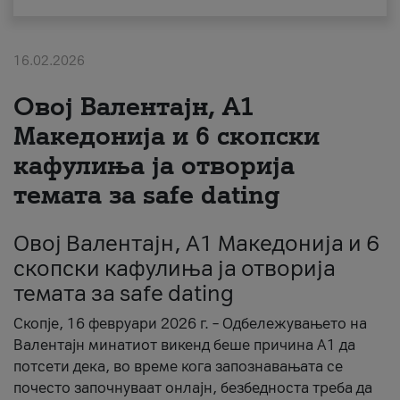
За нас
16.02.2026
#ПодобарОнлајн
Овој Валентајн, A1
Македонија и 6 скопски
кафулиња ја отворија
темата за safe dating
Овој Валентајн, A1 Македонија и 6
скопски кафулиња ја отворија
темата за safe dating
Скопје, 16 февруари 2026 г. – Одбележувањето на
Валентајн минатиот викенд беше причина А1 да
потсети дека, во време кога запознавањата се
почесто започнуваат онлајн, безбедноста треба да