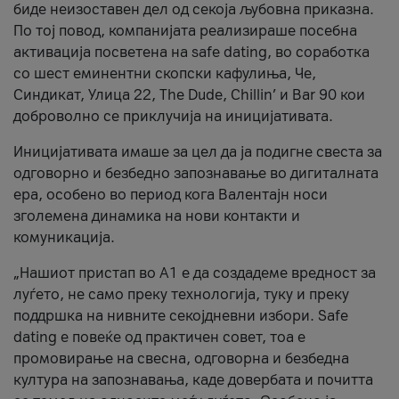
биде неизоставен дел од секоја љубовна приказна.
По тој повод, компанијата реализираше посебна
активација посветена на safe dating, во соработка
со шест еминентни скопски кафулиња, Че,
Синдикат, Улица 22, The Dude, Chillin’ и Bar 90 кои
доброволно се приклучија на иницијативата.
Иницијативата имаше за цел да ја подигне свеста за
одговорно и безбедно запознавање во дигиталната
ера, особено во период кога Валентајн носи
зголемена динамика на нови контакти и
комуникација.
„Нашиот пристап во А1 е да создадеме вредност за
луѓето, не само преку технологија, туку и преку
поддршка на нивните секојдневни избори. Safe
dating е повеќе од практичен совет, тоа е
промовирање на свесна, одговорна и безбедна
култура на запознавања, каде довербата и почитта