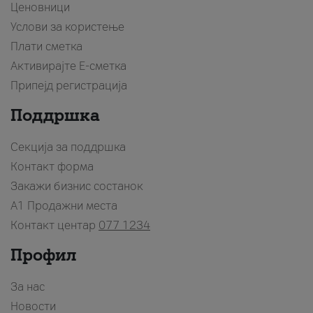
Ценовници
Услови за користење
Плати сметка
Активирајте Е-сметка
Припејд регистрација
Поддршка
Секција за поддршка
Контакт форма
Закажи бизнис состанок
A1 Продажни места
Контакт центар
077 1234
Профил
За нас
Новости