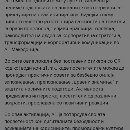
се темел на односите меѓу луѓето. Особено ја
цениме поддршката на локалните партнери кои се
приклучија на оваа иницијатива, бидејќи токму
нивното учество ја потенцира важноста на темата и
ја прави поцелосна,“ изјави Бранкица Толевска,
раководител на оддел за корпоративна стратегија,
трансформација и корпоративни комуникации во
А1 Македонија.
Во сите овие локали беа поставени стикери со QR
код кој води кон a1.mk, каде посетителите можеа да
пронајдат практични совети за безбедно онлајн
запознавање, препознавање „црвени знамиња“ и
заштита на личните податоци. Активноста
предизвика интерес кај посетители од различни
возрасти, проследена со позитивни реакции.
Со оваа активација, А1 ја потврдува својата
посветеност кон дигиталната безбедност и
едукацијата на корисниците, промовирајќи култура