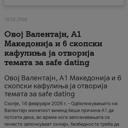
За нас
16.02.2026
#ПодобарОнлајн
Овој Валентајн, A1
Македонија и 6 скопски
кафулиња ја отворија
темата за safe dating
Овој Валентајн, A1 Македонија и 6
скопски кафулиња ја отворија
темата за safe dating
Скопје, 16 февруари 2026 г. – Одбележувањето на
Валентајн минатиот викенд беше причина А1 да
потсети дека, во време кога запознавањата се
почесто започнуваат онлајн, безбедноста треба да