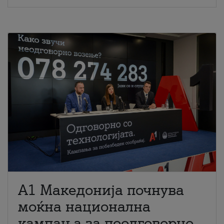
A1 Македонија почнува
моќна национална
кампања за поодговорно