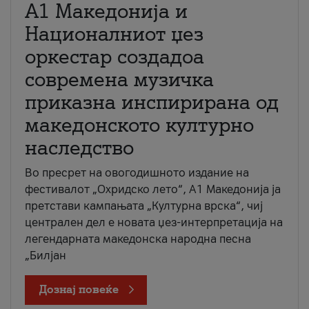
А1 Македонија и
Националниот џез
оркестар создадоа
современа музичка
приказна инспирирана од
македонското културно
наследство
Во пресрет на овогодишното издание на
фестивалот „Охридско лето“, А1 Македонија ја
претстави кампањата „Културна врска“, чиј
централен дел е новата џез-интерпретација на
легендарната македонска народна песна
„Билјан
Дознај повеќе