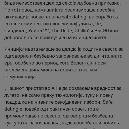
биде неизоставен дел од секоја љубовна приказна.
По тој повод, компанијата реализираше посебна
активација посветена на safe dating, во соработка
со шест еминентни скопски кафулиња, Че,
Синдикат, Улица 22, The Dude, Chillin’ и Bar 90 кои
доброволно се приклучија на иницијативата.
Иницијативата имаше за цел да ја подигне свеста за
одговорно и безбедно запознавање во дигиталната
ера, особено во период кога Валентајн носи
зголемена динамика на нови контакти и
комуникација.
„Нашиот пристап во А1 е да создадеме вредност за
луѓето, не само преку технологија, туку и преку
поддршка на нивните секојдневни избори. Safe
dating е повеќе од практичен совет, тоа е
промовирање на свесна, одговорна и безбедна
култура на запознавања, каде довербата и почитта