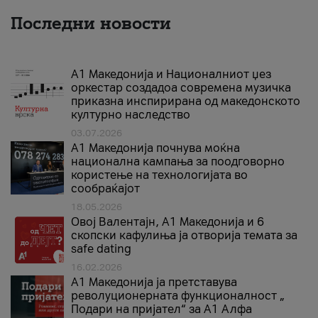
Последни новости
А1 Македонија и Националниот џез
оркестар создадоа современа музичка
приказна инспирирана од македонското
културно наследство
03.07.2026
A1 Македонија почнува моќна
национална кампања за поодговорно
користење на технологијата во
сообраќајот
18.05.2026
Овој Валентајн, A1 Македонија и 6
скопски кафулиња ја отворија темата за
safe dating
16.02.2026
А1 Македонија ја претставува
револуционерната функционалност „
Подари на пријател“ за А1 Алфа