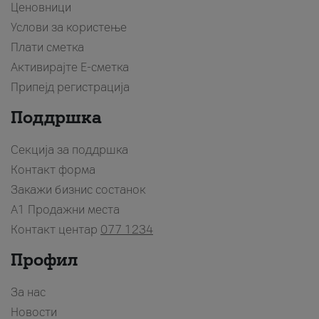
Ценовници
Услови за користење
Плати сметка
Активирајте Е-сметка
Припејд регистрација
Поддршка
Секција за поддршка
Контакт форма
Закажи бизнис состанок
A1 Продажни места
Контакт центар
077 1234
Профил
За нас
Новости