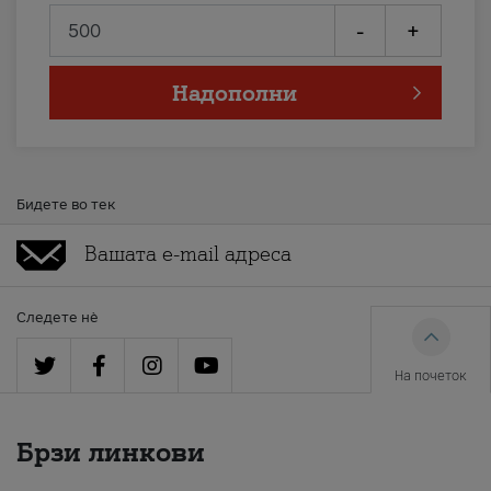
-
+
Надополни
Бидете во тек
Следете нè
На почеток
Брзи линкови