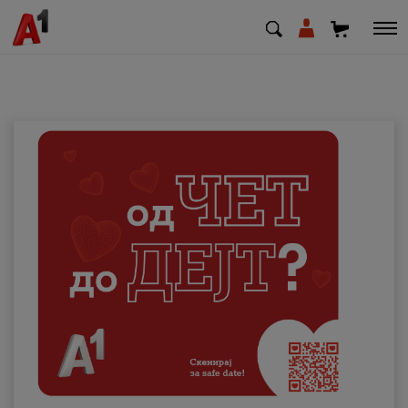
МК
EN
SQ
Приватни
Деловни
Поддршка
Надополни кредит
Плати сметка