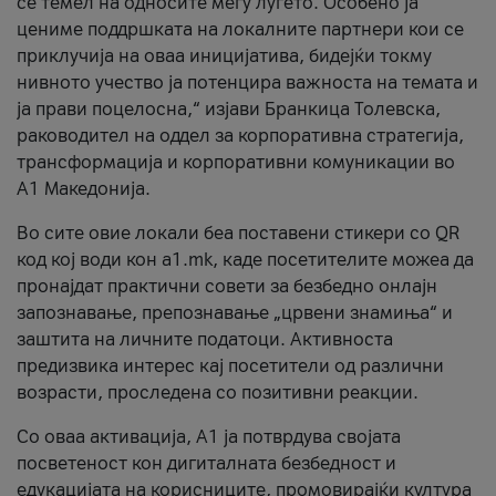
се темел на односите меѓу луѓето. Особено ја
цениме поддршката на локалните партнери кои се
приклучија на оваа иницијатива, бидејќи токму
нивното учество ја потенцира важноста на темата и
ја прави поцелосна,“ изјави Бранкица Толевска,
раководител на оддел за корпоративна стратегија,
трансформација и корпоративни комуникации во
А1 Македонија.
Во сите овие локали беа поставени стикери со QR
код кој води кон a1.mk, каде посетителите можеа да
пронајдат практични совети за безбедно онлајн
запознавање, препознавање „црвени знамиња“ и
заштита на личните податоци. Активноста
предизвика интерес кај посетители од различни
возрасти, проследена со позитивни реакции.
Со оваа активација, А1 ја потврдува својата
посветеност кон дигиталната безбедност и
едукацијата на корисниците, промовирајќи култура