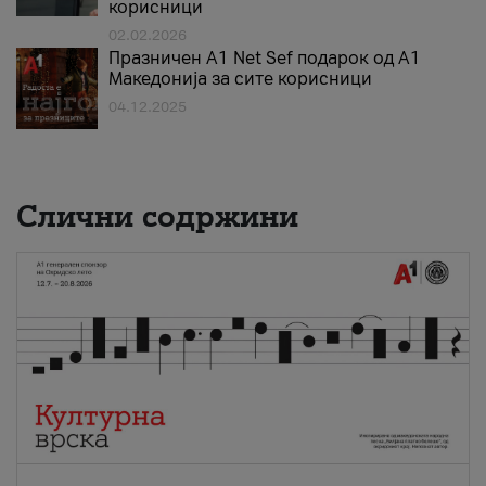
корисници
02.02.2026
Празничен A1 Net Sеf подарок од А1
Македонија за сите корисници
04.12.2025
Слични содржини