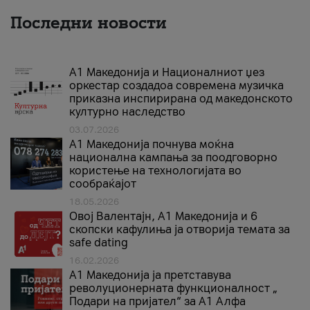
Последни новости
А1 Македонија и Националниот џез
оркестар создадоа современа музичка
приказна инспирирана од македонското
културно наследство
03.07.2026
A1 Македонија почнува моќна
национална кампања за поодговорно
користење на технологијата во
сообраќајот
18.05.2026
Овој Валентајн, A1 Македонија и 6
скопски кафулиња ја отворија темата за
safe dating
16.02.2026
А1 Македонија ја претставува
револуционерната функционалност „
Подари на пријател“ за А1 Алфа