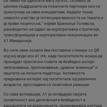
се темел на односите меѓу луѓето. Особено ја
цениме поддршката на локалните партнери кои се
приклучија на оваа иницијатива, бидејќи токму
нивното учество ја потенцира важноста на темата и
ја прави поцелосна,“ изјави Бранкица Толевска,
раководител на оддел за корпоративна стратегија,
трансформација и корпоративни комуникации во
А1 Македонија.
Во сите овие локали беа поставени стикери со QR
код кој води кон a1.mk, каде посетителите можеа да
пронајдат практични совети за безбедно онлајн
запознавање, препознавање „црвени знамиња“ и
заштита на личните податоци. Активноста
предизвика интерес кај посетители од различни
возрасти, проследена со позитивни реакции.
Со оваа активација, А1 ја потврдува својата
посветеност кон дигиталната безбедност и
едукацијата на корисниците, промовирајќи култура