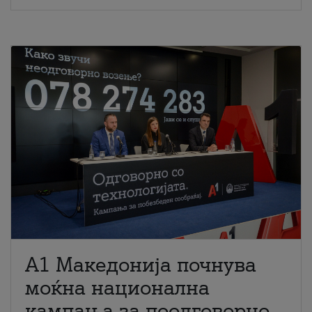
A1 Македонија почнува
моќна национална
кампања за поодговорно