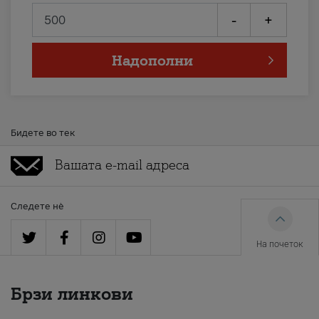
-
+
Надополни
Бидете во тек
Следете нè
На почеток
Брзи линкови