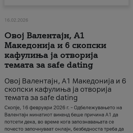
За нас
16.02.2026
#ПодобарОнлајн
Овој Валентајн, A1
Македонија и 6 скопски
кафулиња ја отворија
темата за safe dating
Овој Валентајн, A1 Македонија и 6
скопски кафулиња ја отворија
темата за safe dating
Скопје, 16 февруари 2026 г. – Одбележувањето на
Валентајн минатиот викенд беше причина А1 да
потсети дека, во време кога запознавањата се
почесто започнуваат онлајн, безбедноста треба да