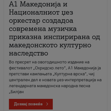
А1 Македонија и
Националниот џез
оркестар создадоа
современа музичка
приказна инспирирана од
македонското културно
наследство
Во пресрет на овогодишното издание на
фестивалот „Охридско лето“, А1 Македонија ја
претстави кампањата „Културна врска“, чиј
централен дел е новата џез-интерпретација на
легендарната македонска народна песна
„Билјан
Дознај повеќе