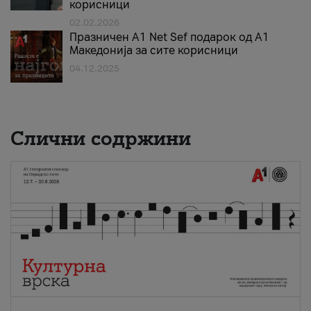
корисници
02.02.2026
Празничен A1 Net Sеf подарок од А1
Македонија за сите корисници
04.12.2025
Слични содржини