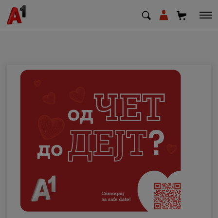
МК
EN
SQ
Приватни
Деловни
Поддршка
Надополни кредит
Плати сметка