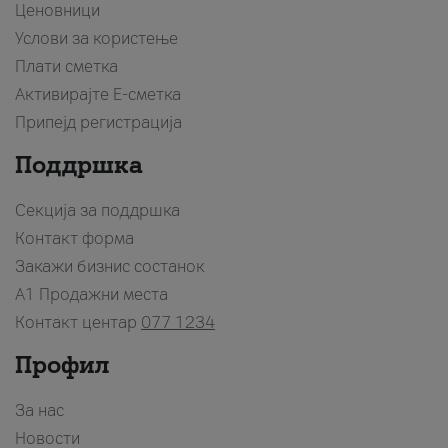
Ценовници
Услови за користење
Плати сметка
Активирајте Е-сметка
Припејд регистрација
Поддршка
Секција за поддршка
Контакт форма
Закажи бизнис состанок
A1 Продажни места
Контакт центар
077 1234
Профил
За нас
Новости