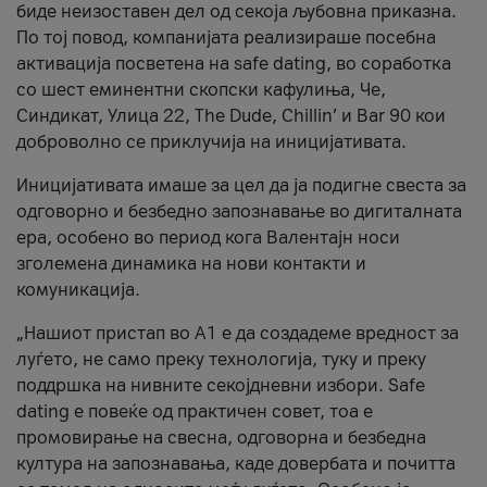
биде неизоставен дел од секоја љубовна приказна.
По тој повод, компанијата реализираше посебна
активација посветена на safe dating, во соработка
со шест еминентни скопски кафулиња, Че,
Синдикат, Улица 22, The Dude, Chillin’ и Bar 90 кои
доброволно се приклучија на иницијативата.
Иницијативата имаше за цел да ја подигне свеста за
одговорно и безбедно запознавање во дигиталната
ера, особено во период кога Валентајн носи
зголемена динамика на нови контакти и
комуникација.
„Нашиот пристап во А1 е да создадеме вредност за
луѓето, не само преку технологија, туку и преку
поддршка на нивните секојдневни избори. Safe
dating е повеќе од практичен совет, тоа е
промовирање на свесна, одговорна и безбедна
култура на запознавања, каде довербата и почитта