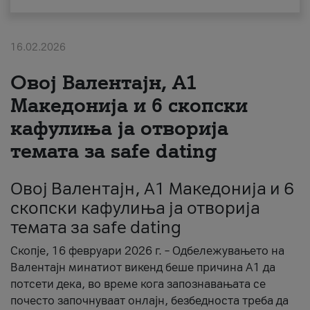
За нас
16.02.2026
#ПодобарОнлајн
Овој Валентајн, A1
Македонија и 6 скопски
кафулиња ја отворија
темата за safe dating
Овој Валентајн, A1 Македонија и 6
скопски кафулиња ја отворија
темата за safe dating
Скопје, 16 февруари 2026 г. – Одбележувањето на
Валентајн минатиот викенд беше причина А1 да
потсети дека, во време кога запознавањата се
почесто започнуваат онлајн, безбедноста треба да