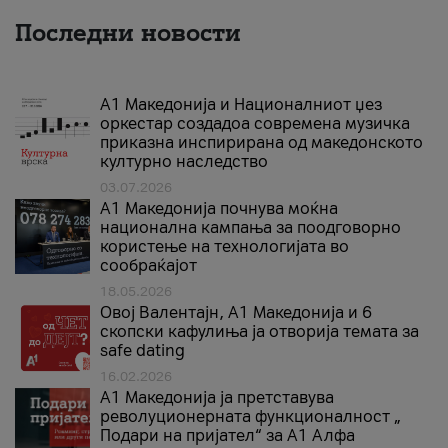
Последни новости
А1 Македонија и Националниот џез
оркестар создадоа современа музичка
приказна инспирирана од македонското
културно наследство
03.07.2026
A1 Македонија почнува моќна
национална кампања за поодговорно
користење на технологијата во
сообраќајот
18.05.2026
Овој Валентајн, A1 Македонија и 6
скопски кафулиња ја отворија темата за
safe dating
16.02.2026
А1 Македонија ја претставува
револуционерната функционалност „
Подари на пријател“ за А1 Алфа