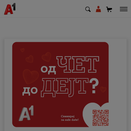
МК
EN
SQ
Приватни
Деловни
Поддршка
Надополни кредит
Плати сметка