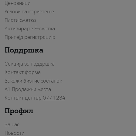
Ценовници
Услови за користење
Плати сметка
Активирајте Е-сметка
Припејд регистрација
Поддршка
Секција за поддршка
Контакт форма
Закажи бизнис состанок
A1 Продажни места
Контакт центар
077 1234
Профил
За нас
Новости