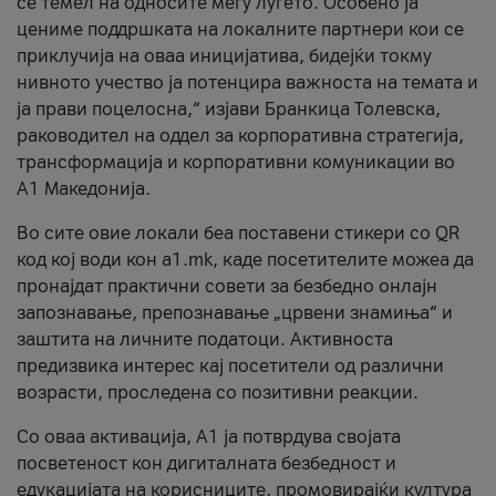
се темел на односите меѓу луѓето. Особено ја
цениме поддршката на локалните партнери кои се
приклучија на оваа иницијатива, бидејќи токму
нивното учество ја потенцира важноста на темата и
ја прави поцелосна,“ изјави Бранкица Толевска,
раководител на оддел за корпоративна стратегија,
трансформација и корпоративни комуникации во
А1 Македонија.
Во сите овие локали беа поставени стикери со QR
код кој води кон a1.mk, каде посетителите можеа да
пронајдат практични совети за безбедно онлајн
запознавање, препознавање „црвени знамиња“ и
заштита на личните податоци. Активноста
предизвика интерес кај посетители од различни
возрасти, проследена со позитивни реакции.
Со оваа активација, А1 ја потврдува својата
посветеност кон дигиталната безбедност и
едукацијата на корисниците, промовирајќи култура