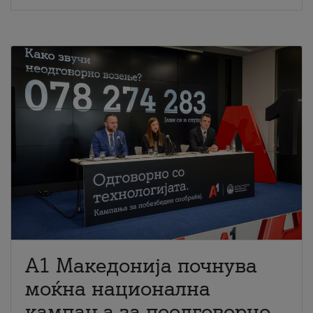
A1 Македонија почнува
моќна национална
кампања за поодговорно