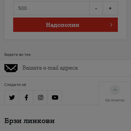
-
+
Надополни
Бидете во тек
Следете нè
На почеток
Брзи линкови