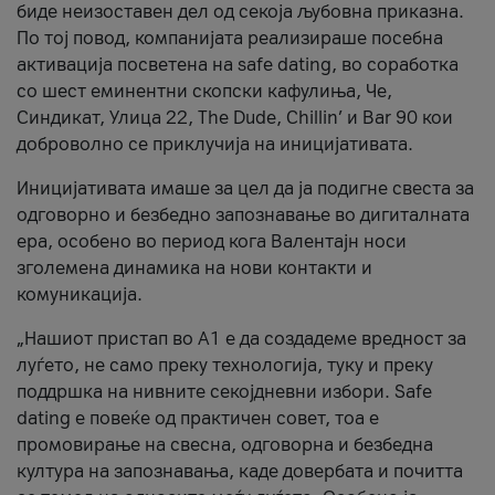
биде неизоставен дел од секоја љубовна приказна.
По тој повод, компанијата реализираше посебна
активација посветена на safe dating, во соработка
со шест еминентни скопски кафулиња, Че,
Синдикат, Улица 22, The Dude, Chillin’ и Bar 90 кои
доброволно се приклучија на иницијативата.
Иницијативата имаше за цел да ја подигне свеста за
одговорно и безбедно запознавање во дигиталната
ера, особено во период кога Валентајн носи
зголемена динамика на нови контакти и
комуникација.
„Нашиот пристап во А1 е да создадеме вредност за
луѓето, не само преку технологија, туку и преку
поддршка на нивните секојдневни избори. Safe
dating е повеќе од практичен совет, тоа е
промовирање на свесна, одговорна и безбедна
култура на запознавања, каде довербата и почитта