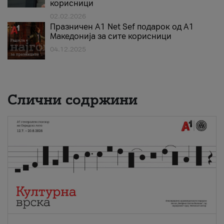
корисници
02.02.2026
Празничен A1 Net Sеf подарок од А1
Македонија за сите корисници
04.12.2025
Слични содржини