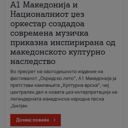
А1 Македонија и
Националниот џез
оркестар создадоа
современа музичка
приказна инспирирана од
македонското културно
наследство
Во пресрет на овогодишното издание на
фестивалот „Охридско лето“, А1 Македонија ја
претстави кампањата „Културна врска“, чиј
централен дел е новата џез-интерпретација на
легендарната македонска народна песна
„Билјан
Дознај повеќе