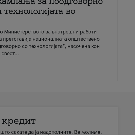
кампања за поодговорно
 технологијата во
со Министерството за внатрешни работи
ја претставија националната општествено
говорно со технологијата“, насочена кон
свест...
 кредит
а што сакате да ја надополните. Ве молиме,