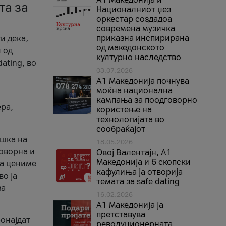
та за
Националниот џез
оркестар создадоа
современа музичка
приказна инспирирана
и дека,
од македонското
 од
културно наследство
ating, во
03.07.2026
A1 Македонија почнува
моќна национална
кампања за поодговорно
ера,
користење на
технологијата во
сообраќајот
ршка на
18.05.2026
говорна и
Овој Валентајн, A1
Македонија и 6 скопски
ја цениме
кафулиња ја отворија
во ја
темата за safe dating
за
16.02.2026
А1 Македонија ја
претставува
ронајдат
револуционерната