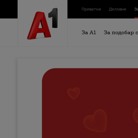
Приватни
Деловни
З
За А1
За подобар 