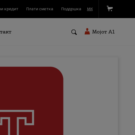
и кредит
Плати сметка
Поддршка
МК
такт
Мојот A1