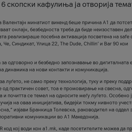
 6 скопски кафулиња ја отворија тема
а Валентајн минатиот викенд беше причина А1 да потсет
ваат онлајн, безбедноста треба да биде неизоставен дел
ата реализираше посебна активација посветена на safe d
е, Синдикат, Улица 22, The Dude, Chillin’ и Bar 90 кои
а за одговорно и безбедно запознавање во дигиталната 
на динамика на нови контакти и комуникација.
а луѓето, не само преку технологија, туку и преку подд
ќе од практичен совет, тоа е промовирање на свесна, од
а и почитта се темел на односите меѓу луѓето. Особено 
чија на оваа иницијатива, бидејќи токму нивното учест
сна,“ изјави Бранкица Толевска, раководител на оддел 
поративни комуникации во А1 Македонија.
R код кој води кон a1.mk, каде посетителите можеа да п