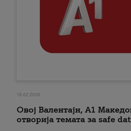
16.02.2026
Овој Валентајн, A1 Македо
отворија темата за safe dat