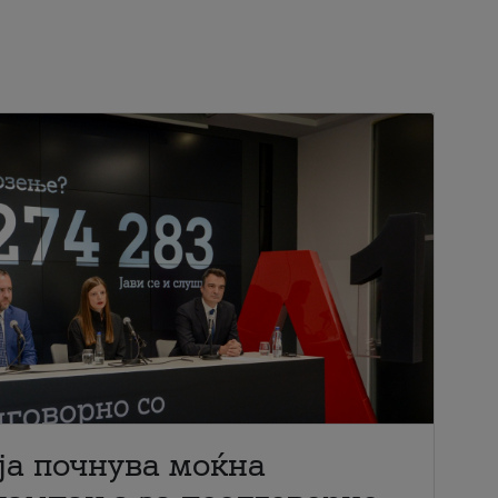
ја почнува моќна