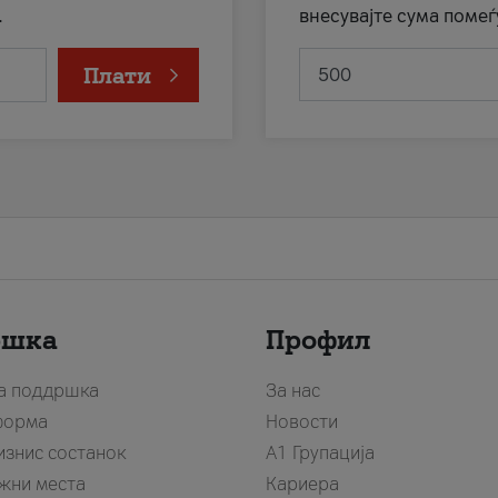
.
внесувајте сума помеѓ
Плати
ршка
Профил
за поддршка
За нас
форма
Новости
изнис состанок
А1 Групација
жни места
Кариера