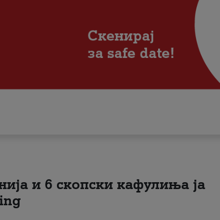
нија и 6 скопски кафулиња ја
ing