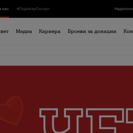
а нас
#ПодобарОнлајн
Надополн
свет
Медиа
Кариера
Броеви за донации
Кон