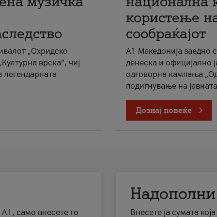
мена музичка
национална 
користење на
аследство
сообраќајот
ивалот „Охридско
A1 Македонија заедно 
„Културна врска“, чиј
денеска и официјално 
а легендарната
одговорна кампања „Од
подигнување на јавната 
Дознај повеќе
Надополни
 А1, само внесете го
Внесете ја сумата кој