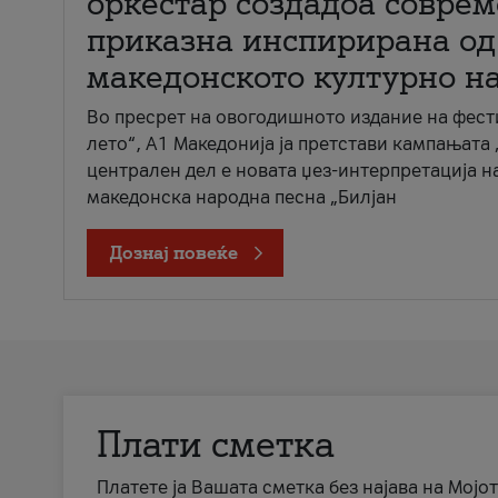
оркестар создадоа совре
приказна инспирирана од
македонското културно н
Во пресрет на овогодишното издание на фест
лето“, А1 Македонија ја претстави кампањата 
централен дел е новата џез-интерпретација н
македонска народна песна „Билјан
Дознај повеќе
Плати сметка
Платете ја Вашата сметка без најава на Мојот