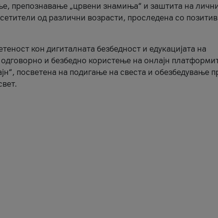
ње, препознавање „црвени знамиња“ и заштита на личн
осетители од различни возрасти, проследена со позити
ветеност кон дигиталната безбедност и едукацијата на
 одговорно и безбедно користење на онлајн платформит
јн“, посветена на подигање на свеста и обезбедување 
свет.