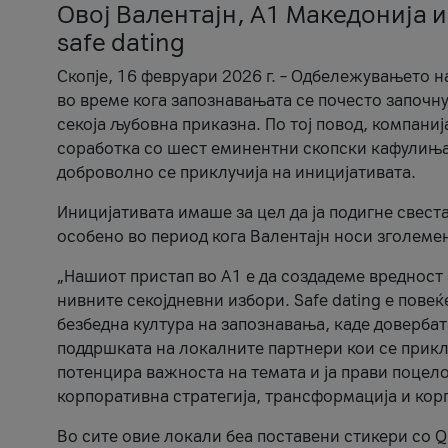
Овој Валентајн, A1 Македонија и
safe dating
Скопје, 16 февруари 2026 г. – Одбележувањето н
во време кога запознавањата се почесто започну
секоја љубовна приказна. По тој повод, компаниј
соработка со шест еминентни скопски кафулиња, Ч
доброволно се приклучија на иницијативата.
Иницијативата имаше за цел да ја подигне свест
особено во период кога Валентајн носи зголеме
„Нашиот пристап во А1 е да создадеме вредност з
нивните секојдневни избори. Safe dating е пове
безбедна култура на запознавања, каде довербат
поддршката на локалните партнери кои се приклу
потенцира важноста на темата и ја прави поцело
корпоративна стратегија, трансформација и кор
Во сите овие локали беа поставени стикери со Q