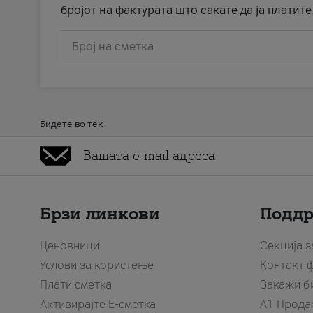
бројот на фактурата што сакате да ја платите
Број на сметка
Бидете во тек
Брзи линкови
Подд
Ценовници
Секција 
Услови за користење
Контакт 
Плати сметка
Закажи б
Активирајте Е-сметка
A1 Прода