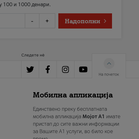
у 100 и 1000 денари.
-
+
Надополни
Следете нè
На почеток
Мобилна апликација
Единствено преку бесплатната
мобилна апликација
Мојот A1
имате
пристап до сите важни информации
за Вашите A1 услуги, во било кое
време.