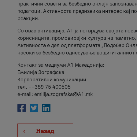
практични совети за безбедно онлајн запознава
податоци. Активноста предизвика интерес кај п
реакции.
Со оваа активација, А1 ја потврдува својата пос
корисниците, промовирајќи култура на паметно,
Активноста е дел од платформата „Подобар Онла
насоки за безбедно однесување во дигиталниот 
Контакт за медиуми А1 Македонија:
Емилија Зографска
Корпоративни комуникации
тел. ++389 75 400505
e-mail: emilija.zografska@A1.mk
Назад