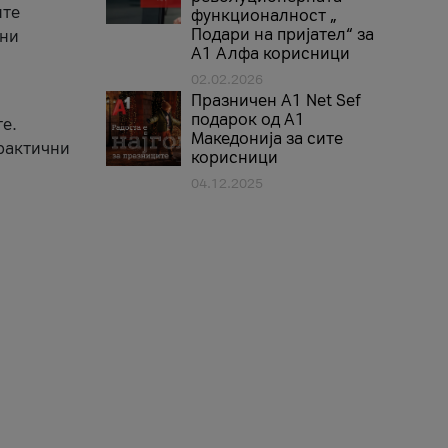
ите
функционалност „
Подари на пријател“ за
вни
А1 Алфа корисници
02.02.2026
Празничен A1 Net Sеf
подарок од А1
е.
Македонија за сите
практични
корисници
04.12.2025