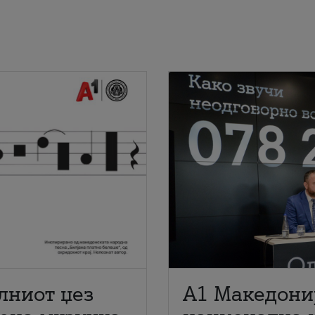
лниот џез
A1 Македони