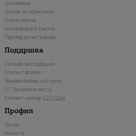
Ценовници
Услови за користење
Плати сметка
Активирајте Е-сметка
Припејд регистрација
Поддршка
Секција за поддршка
Контакт форма
Закажи бизнис состанок
A1 Продажни места
Контакт центар
077 1234
Профил
За нас
Новости