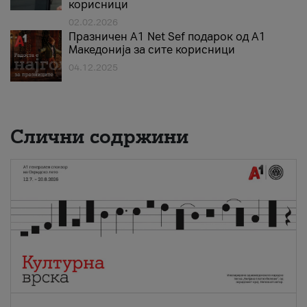
корисници
02.02.2026
Празничен A1 Net Sеf подарок од А1
Македонија за сите корисници
04.12.2025
Слични содржини