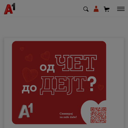
МК
EN
SQ
Приватни
Деловни
Поддршка
Надополни кредит
Плати сметка