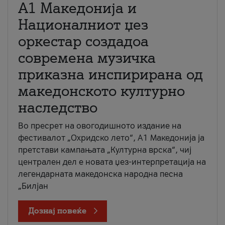
А1 Македонија и
Националниот џез
оркестар создадоа
современа музичка
приказна инспирирана од
македонското културно
наследство
Во пресрет на овогодишното издание на
фестивалот „Охридско лето“, А1 Македонија ја
претстави кампањата „Културна врска“, чиј
централен дел е новата џез-интерпретација на
легендарната македонска народна песна
„Билјан
Дознај повеќе