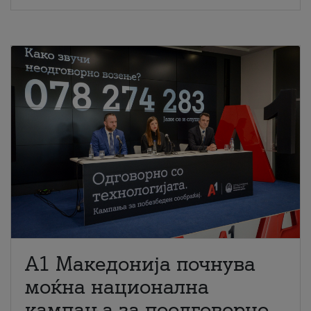
A1 Македонија почнува
моќна национална
кампања за поодговорно