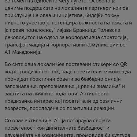
се темел на односите меѓу луѓето. Особено ја
цениме поддршката на локалните партнери кои се
приклучија на оваа иницијатива, бидејќи токму
нивното учество ја потенцира важноста на темата и
ја прави поцелосна,“ изјави Бранкица Толевска,
раководител на оддел за корпоративна стратегија,
трансформација и корпоративни комуникации во
А1 Македонија.
Во сите овие локали беа поставени стикери со QR
код кој води кон a1.mk, каде посетителите можеа да
пронајдат практични совети за безбедно онлајн
запознавање, препознавање „црвени знамиња“ и
заштита на личните податоци. Активноста
предизвика интерес кај посетители од различни
возрасти, проследена со позитивни реакции.
Со оваа активација, А1 ја потврдува својата
посветеност кон дигиталната безбедност и
едукацијата на корисниците, промовирајќи култура