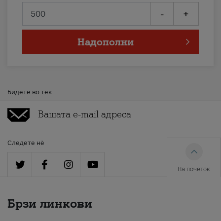
-
+
Надополни
Бидете во тек
Следете нè
На почеток
Брзи линкови