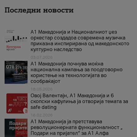
Последни новости
А1 Македонија и Националниот џез
оркестар создадоа современа музичка
приказна инспирирана од македонското
културно наследство
03.07.2026
A1 Македонија почнува моќна
национална кампања за поодговорно
користење на технологијата во
сообраќајот
18.05.2026
Овој Валентајн, A1 Македонија и 6
скопски кафулиња ја отворија темата за
safe dating
16.02.2026
А1 Македонија ја претставува
револуционерната функционалност „
Подари на пријател“ за А1 Алфа