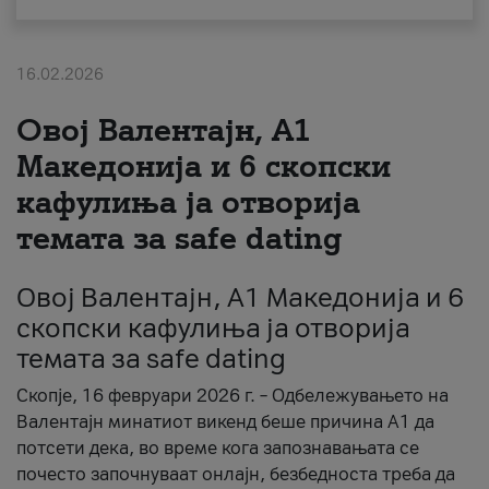
За нас
16.02.2026
#ПодобарОнлајн
Овој Валентајн, A1
Македонија и 6 скопски
кафулиња ја отворија
темата за safe dating
Овој Валентајн, A1 Македонија и 6
скопски кафулиња ја отворија
темата за safe dating
Скопје, 16 февруари 2026 г. – Одбележувањето на
Валентајн минатиот викенд беше причина А1 да
потсети дека, во време кога запознавањата се
почесто започнуваат онлајн, безбедноста треба да