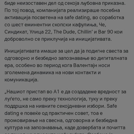
биде неизоставен дел од секоја љубовна приказна.
По тој повод, компанијата реализираше посебна
активација посветена на safe dating, во соработка
со шест еминентни скопски кафулиња, Че,
Синдикат, Улица 22, The Dude, Chillin’ и Bar 90 кои
доброволно се приклучија на иницијативата.
Иницијативата имаше за цел да ја подигне свеста за
одговорно и безбедно запознавање во дигиталната
ера, особено во период кога Валентајн носи
зголемена динамика на нови контакти и
комуникација.
„Нашиот пристап во А1 е да создадеме вредност за
луѓето, не само преку технологија, туку и преку
поддршка на нивните секојдневни избори. Safe
dating е повеќе од практичен совет, тоа е
промовирање на свесна, одговорна и безбедна
култура на запознавања, каде довербата и почитта