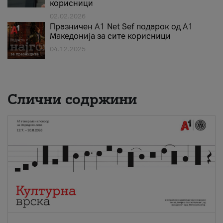
корисници
02.02.2026
Празничен A1 Net Sеf подарок од А1
Македонија за сите корисници
04.12.2025
Слични содржини