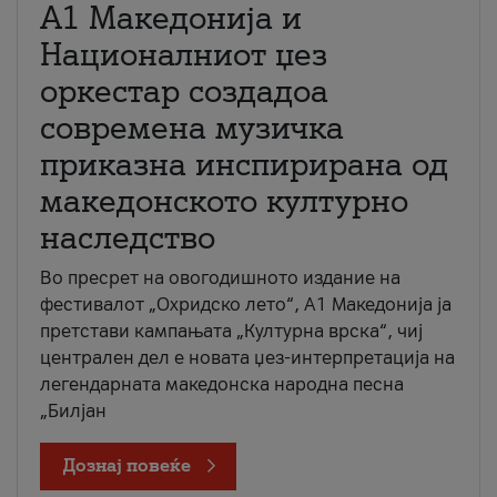
А1 Македонија и
Националниот џез
оркестар создадоа
современа музичка
приказна инспирирана од
македонското културно
наследство
Во пресрет на овогодишното издание на
фестивалот „Охридско лето“, А1 Македонија ја
претстави кампањата „Културна врска“, чиј
централен дел е новата џез-интерпретација на
легендарната македонска народна песна
„Билјан
Дознај повеќе