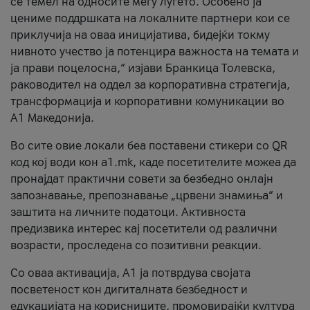
се темел на односите меѓу луѓето. Особено ја
цениме поддршката на локалните партнери кои се
приклучија на оваа иницијатива, бидејќи токму
нивното учество ја потенцира важноста на темата и
ја прави поцелосна,“ изјави Бранкица Толевска,
раководител на оддел за корпоративна стратегија,
трансформација и корпоративни комуникации во
А1 Македонија.
Во сите овие локали беа поставени стикери со QR
код кој води кон a1.mk, каде посетителите можеа да
пронајдат практични совети за безбедно онлајн
запознавање, препознавање „црвени знамиња“ и
заштита на личните податоци. Активноста
предизвика интерес кај посетители од различни
возрасти, проследена со позитивни реакции.
Со оваа активација, А1 ја потврдува својата
посветеност кон дигиталната безбедност и
едукацијата на корисниците, промовирајќи култура