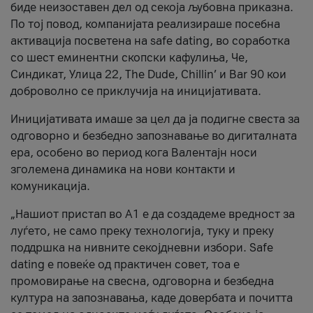
биде неизоставен дел од секоја љубовна приказна.
По тој повод, компанијата реализираше посебна
активација посветена на safe dating, во соработка
со шест еминентни скопски кафулиња, Че,
Синдикат, Улица 22, The Dude, Chillin’ и Bar 90 кои
доброволно се приклучија на иницијативата.
Иницијативата имаше за цел да ја подигне свеста за
одговорно и безбедно запознавање во дигиталната
ера, особено во период кога Валентајн носи
зголемена динамика на нови контакти и
комуникација.
„Нашиот пристап во А1 е да создадеме вредност за
луѓето, не само преку технологија, туку и преку
поддршка на нивните секојдневни избори. Safe
dating е повеќе од практичен совет, тоа е
промовирање на свесна, одговорна и безбедна
култура на запознавања, каде довербата и почитта