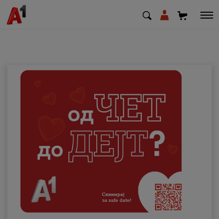
МК
EN
SQ
Приватни
Деловни
Поддршка
Надополни кредит
Плати сметка