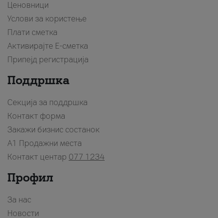
Ценовници
Услови за користење
Плати сметка
Активирајте Е-сметка
Припејд регистрација
Поддршка
Секција за поддршка
Контакт форма
Закажи бизнис состанок
A1 Продажни места
Контакт центар
077 1234
Профил
За нас
Новости