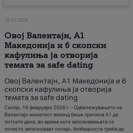
За нас
16.02.2026
#ПодобарОнлајн
Овој Валентајн, A1
Македонија и 6 скопски
кафулиња ја отворија
темата за safe dating
Овој Валентајн, A1 Македонија и 6
скопски кафулиња ја отворија
темата за safe dating
Скопје, 16 февруари 2026 г. – Одбележувањето на
Валентајн минатиот викенд беше причина А1 да
потсети дека, во време кога запознавањата се
почесто започнуваат онлајн, безбедноста треба да