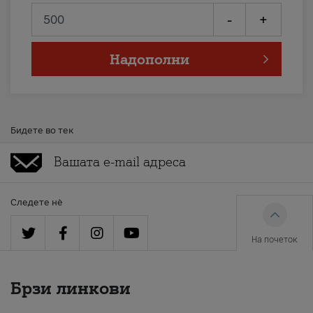
-
+
Надополни
Бидете во тек
Следете нè
На почеток
Брзи линкови