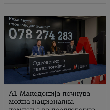
A1 Македонија почнува
моќна национална
кампања за поодговорно