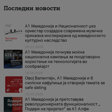
Последни новости
А1 Македонија и Националниот џез
оркестар создадоа современа музичка
приказна инспирирана од македонското
културно наследство
03.07.2026
A1 Македонија почнува моќна
национална кампања за поодговорно
користење на технологијата во
сообраќајот
18.05.2026
Овој Валентајн, A1 Македонија и 6
скопски кафулиња ја отворија темата за
safe dating
16.02.2026
А1 Македонија ја претставува
револуционерната функционалност „
Подари на пријател“ за А1 Алфа