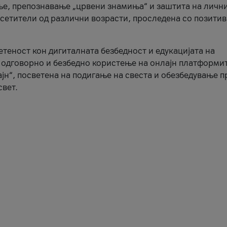
ње, препознавање „црвени знамиња“ и заштита на личн
осетители од различни возрасти, проследена со позити
ветеност кон дигиталната безбедност и едукацијата на
 одговорно и безбедно користење на онлајн платформит
јн“, посветена на подигање на свеста и обезбедување 
свет.