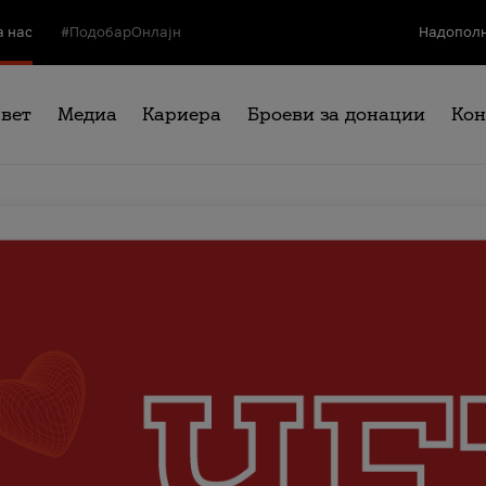
а нас
#ПодобарОнлајн
Надополн
свет
Медиа
Кариера
Броеви за донации
Кон