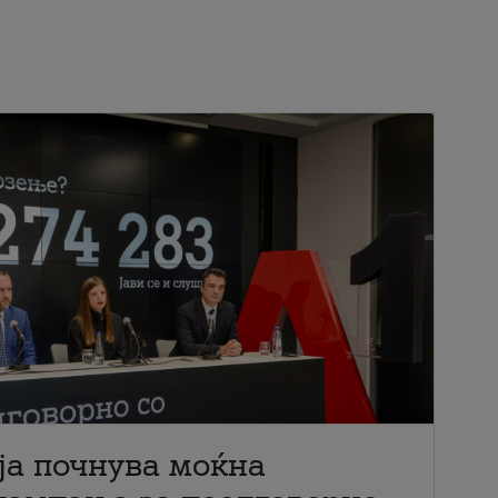
ја почнува моќна