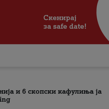
нија и 6 скопски кафулиња ја
ing