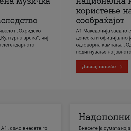
мена музичка
национална 
користење на
аследство
сообраќајот
ивалот „Охридско
A1 Македонија заедно 
„Културна врска“, чиј
денеска и официјално 
а легендарната
одговорна кампања „Од
подигнување на јавната 
Дознај повеќе
Надополни
 А1, само внесете го
Внесете ја сумата кој