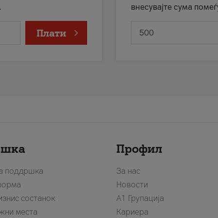
.
внесувајте сума помеѓ
Плати
ршка
Профил
за поддршка
За нас
форма
Новости
изнис состанок
А1 Групација
жни места
Кариера