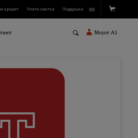
и кредит
Плати сметка
Поддршка
МК
такт
Мојот A1