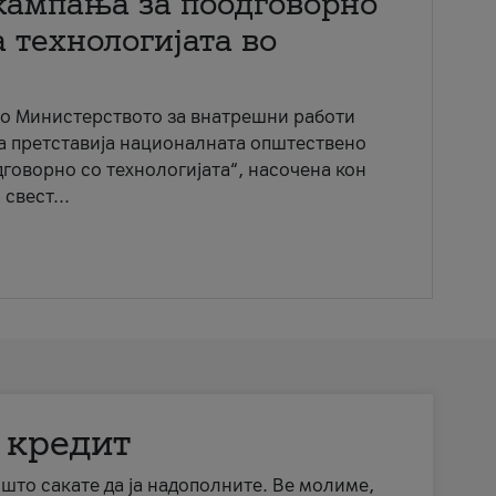
кампања за поодговорно
 технологијата во
со Министерството за внатрешни работи
ја претставија националната општествено
говорно со технологијата“, насочена кон
свест...
 кредит
а што сакате да ја надополните. Ве молиме,