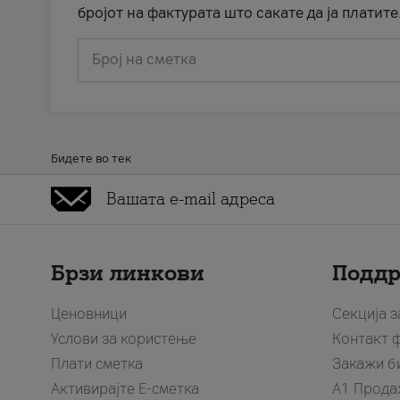
бројот на фактурата што сакате да ја платите
Број на сметка
Бидете во тек
Брзи линкови
Подд
Ценовници
Секција 
Услови за користење
Контакт 
Плати сметка
Закажи б
Активирајте Е-сметка
A1 Прода