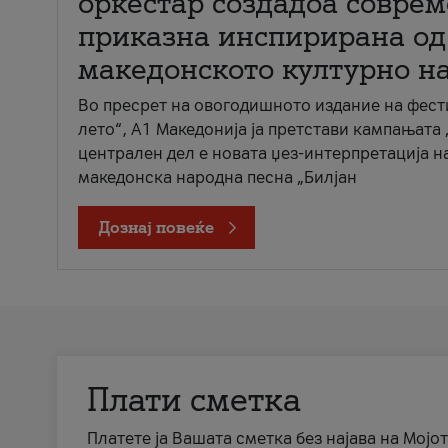
оркестар создадоа совре
приказна инспирирана од
македонското културно н
Во пресрет на овогодишното издание на фест
лето“, А1 Македонија ја претстави кампањата 
централен дел е новата џез-интерпретација н
македонска народна песна „Билјан
Дознај повеќе
Плати сметка
Платете ја Вашата сметка без најава на Мојот