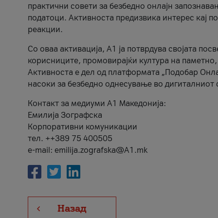
практични совети за безбедно онлајн запознава
податоци. Активноста предизвика интерес кај п
реакции.
Со оваа активација, А1 ја потврдува својата пос
корисниците, промовирајќи култура на паметно,
Активноста е дел од платформата „Подобар Онла
насоки за безбедно однесување во дигиталниот 
Контакт за медиуми А1 Македонија:
Емилија Зографска
Корпоративни комуникации
тел. ++389 75 400505
e-mail: emilija.zografska@A1.mk
Назад