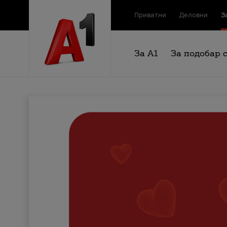
Приватни
Деловни
З
За А1
За подобар 