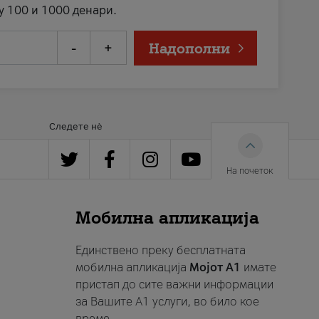
у 100 и 1000 денари.
-
+
Надополни
Следете нè
На почеток
Мобилна апликација
Единствено преку бесплатната
мобилна апликација
Мојот A1
имате
пристап до сите важни информации
за Вашите A1 услуги, во било кое
време.