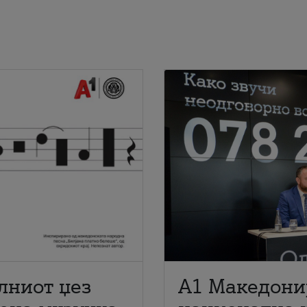
лниот џез
A1 Македони