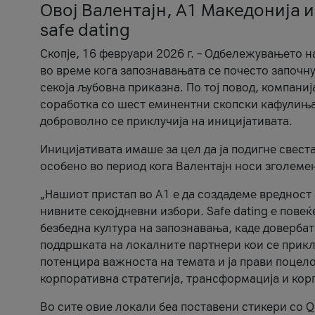
Овој Валентајн, A1 Македонија и
safe dating
Скопје, 16 февруари 2026 г. – Одбележувањето н
во време кога запознавањата се почесто започну
секоја љубовна приказна. По тој повод, компаниј
соработка со шест еминентни скопски кафулиња, Ч
доброволно се приклучија на иницијативата.
Иницијативата имаше за цел да ја подигне свест
особено во период кога Валентајн носи зголеме
„Нашиот пристап во А1 е да создадеме вредност з
нивните секојдневни избори. Safe dating е пове
безбедна култура на запознавања, каде довербат
поддршката на локалните партнери кои се приклу
потенцира важноста на темата и ја прави поцело
корпоративна стратегија, трансформација и кор
Во сите овие локали беа поставени стикери со Q