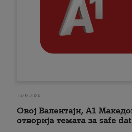
16.02.2026
Овој Валентајн, A1 Македо
отворија темата за safe dat