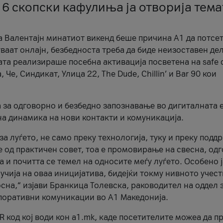
 6 скопски кафулиња ја отворија тема
а Валентајн минатиот викенд беше причина А1 да потсет
ваат онлајн, безбедноста треба да биде неизоставен дел
ата реализираше посебна активација посветена на safe d
е, Синдикат, Улица 22, The Dude, Chillin’ и Bar 90 кои
а за одговорно и безбедно запознавање во дигиталната 
на динамика на нови контакти и комуникација.
а луѓето, не само преку технологија, туку и преку подд
ќе од практичен совет, тоа е промовирање на свесна, од
а и почитта се темел на односите меѓу луѓето. Особено 
чија на оваа иницијатива, бидејќи токму нивното учест
сна,“ изјави Бранкица Толевска, раководител на оддел 
поративни комуникации во А1 Македонија.
R код кој води кон a1.mk, каде посетителите можеа да п