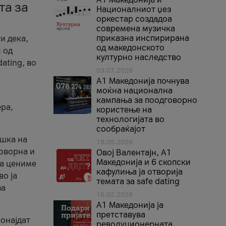
та за
Националниот џез
оркестар создадоа
современа музичка
приказна инспирирана
и дека,
од македонското
 од
културно наследство
ating, во
03.07.2026
A1 Македонија почнува
моќна национална
кампања за поодговорно
ера,
користење на
технологијата во
сообраќајот
ршка на
18.05.2026
говорна и
Овој Валентајн, A1
Македонија и 6 скопски
ја цениме
кафулиња ја отворија
во ја
темата за safe dating
за
16.02.2026
А1 Македонија ја
претставува
ронајдат
револуционерната