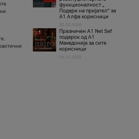
ите
функционалност „
Подари на пријател“ за
вни
А1 Алфа корисници
02.02.2026
Празничен A1 Net Sеf
подарок од А1
е.
Македонија за сите
практични
корисници
04.12.2025