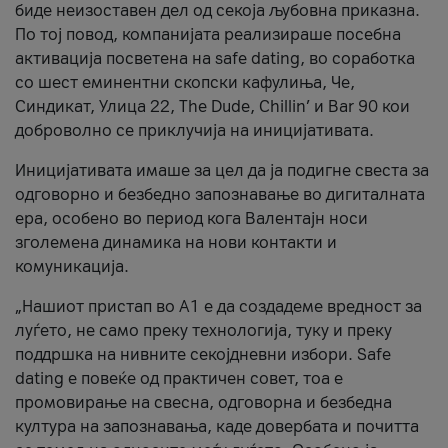
биде неизоставен дел од секоја љубовна приказна.
По тој повод, компанијата реализираше посебна
активација посветена на safe dating, во соработка
со шест еминентни скопски кафулиња, Че,
Синдикат, Улица 22, The Dude, Chillin’ и Bar 90 кои
доброволно се приклучија на иницијативата.
Иницијативата имаше за цел да ја подигне свеста за
одговорно и безбедно запознавање во дигиталната
ера, особено во период кога Валентајн носи
зголемена динамика на нови контакти и
комуникација.
„Нашиот пристап во А1 е да создадеме вредност за
луѓето, не само преку технологија, туку и преку
поддршка на нивните секојдневни избори. Safe
dating е повеќе од практичен совет, тоа е
промовирање на свесна, одговорна и безбедна
култура на запознавања, каде довербата и почитта