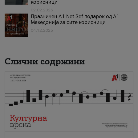
корисници
02.02.2026
Празничен A1 Net Sеf подарок од А1
Македонија за сите корисници
04.12.2025
Слични содржини