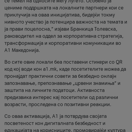
се темел на односите меѓу луѓето. Особено ја
цениме поддршката на локалните партнери кои се
приклучија на оваа иницијатива, бидејќи токму
нивното учество ја потенцира важноста на темата и
ја прави поцелосна,“ изјави Бранкица Толевска,
раководител на оддел за корпоративна стратегија,
трансформација и корпоративни комуникации во
А1 Македонија.
Во сите овие локали беа поставени стикери со QR
код кој води кон a1.mk, каде посетителите можеа да
пронајдат практични совети за безбедно онлајн
запознавање, препознавање „црвени знамиња“ и
заштита на личните податоци. Активноста
предизвика интерес кај посетители од различни
возрасти, проследена со позитивни реакции.
Со оваа активација, А1 ја потврдува својата
посветеност кон дигиталната безбедност и
едукацијата на корисниците, промовирајќи култура