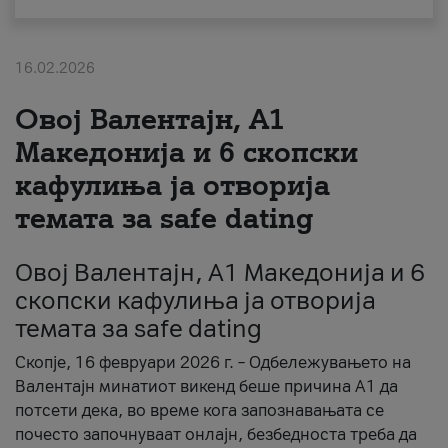
За нас
16.02.2026
#ПодобарОнлајн
Овој Валентајн, A1
Македонија и 6 скопски
кафулиња ја отворија
темата за safe dating
Овој Валентајн, A1 Македонија и 6
скопски кафулиња ја отворија
темата за safe dating
Скопје, 16 февруари 2026 г. – Одбележувањето на
Валентајн минатиот викенд беше причина А1 да
потсети дека, во време кога запознавањата се
почесто започнуваат онлајн, безбедноста треба да