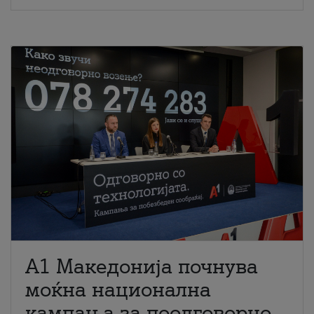
A1 Македонија почнува
моќна национална
кампања за поодговорно