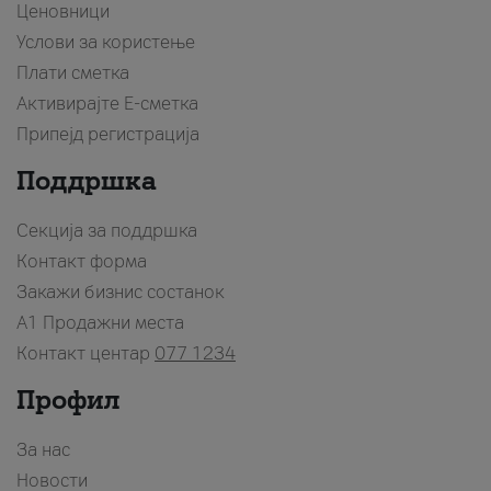
Ценовници
Услови за користење
Плати сметка
Активирајте Е-сметка
Припејд регистрација
Поддршка
Секција за поддршка
Контакт форма
Закажи бизнис состанок
A1 Продажни места
Контакт центар
077 1234
Профил
За нас
Новости