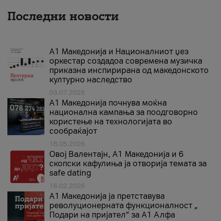
Последни новости
А1 Македонија и Националниот џез
оркестар создадоа современа музичка
приказна инспирирана од македонското
културно наследство
03.07.2026
A1 Македонија почнува моќна
национална кампања за поодговорно
користење на технологијата во
сообраќајот
18.05.2026
Овој Валентајн, A1 Македонија и 6
скопски кафулиња ја отворија темата за
safe dating
16.02.2026
А1 Македонија ја претставува
револуционерната функционалност „
Подари на пријател“ за А1 Алфа