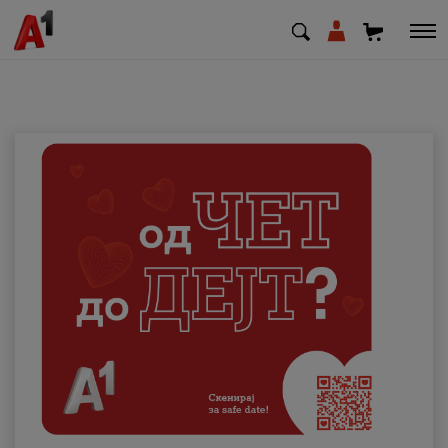
МК
EN
SQ
Приватни
Деловни
Поддршка
Надополни кредит
Плати сметка