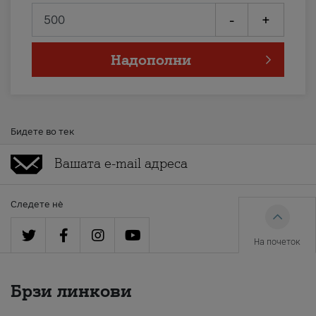
-
+
Надополни
Бидете во тек
Следете нè
На почеток
Брзи линкови