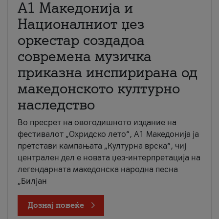
А1 Македонија и
Националниот џез
оркестар создадоа
современа музичка
приказна инспирирана од
македонското културно
наследство
Во пресрет на овогодишното издание на
фестивалот „Охридско лето“, А1 Македонија ја
претстави кампањата „Културна врска“, чиј
централен дел е новата џез-интерпретација на
легендарната македонска народна песна
„Билјан
Дознај повеќе