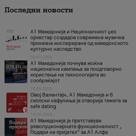
Последни новости
А1 Македонија и Националниот џез
оркестар создадоа современа музичка
приказна инспирирана од македонското
културно наследство
03.07.2026
A1 Македонија почнува моќна
национална кампања за поодговорно
користење на технологијата во
сообраќајот
18.05.2026
Овој Валентајн, A1 Македонија и 6
скопски кафулиња ја отворија темата за
safe dating
16.02.2026
А1 Македонија ја претставува
револуционерната функционалност „
Подари на пријател“ за А1 Алфа