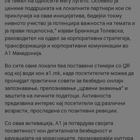
се темел на односите меѓу луѓето. Особено ја
цениме поддршката на локалните партнери кои се
приклучија на оваа иницијатива, бидејќи токму
нивното учество ја потенцира важноста на темата и
ја прави поцелосна,“ изјави Бранкица Толевска,
раководител на оддел за корпоративна стратегија,
трансформација и корпоративни комуникации во
А1 Македонија.
Во сите овие локали беа поставени стикери со QR
код кој води кон a1.mk, каде посетителите можеа да
пронајдат практични совети за безбедно онлајн
запознавање, препознавање „црвени знамиња“ и
заштита на личните податоци. Активноста
предизвика интерес кај посетители од различни
возрасти, проследена со позитивни реакции.
Со оваа активација, А1 ја потврдува својата
посветеност кон дигиталната безбедност и
едукацијата на корисниците, промовирајќи култура