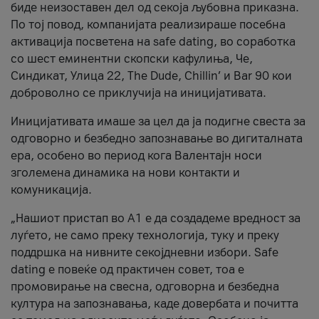
биде неизоставен дел од секоја љубовна приказна.
По тој повод, компанијата реализираше посебна
активација посветена на safe dating, во соработка
со шест еминентни скопски кафулиња, Че,
Синдикат, Улица 22, The Dude, Chillin’ и Bar 90 кои
доброволно се приклучија на иницијативата.
Иницијативата имаше за цел да ја подигне свеста за
одговорно и безбедно запознавање во дигиталната
ера, особено во период кога Валентајн носи
зголемена динамика на нови контакти и
комуникација.
„Нашиот пристап во А1 е да создадеме вредност за
луѓето, не само преку технологија, туку и преку
поддршка на нивните секојдневни избори. Safe
dating е повеќе од практичен совет, тоа е
промовирање на свесна, одговорна и безбедна
култура на запознавања, каде довербата и почитта