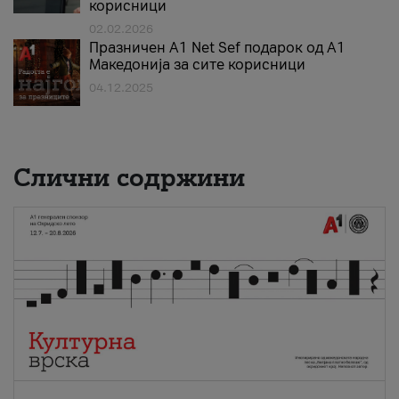
корисници
02.02.2026
Празничен A1 Net Sеf подарок од А1
Македонија за сите корисници
04.12.2025
Слични содржини