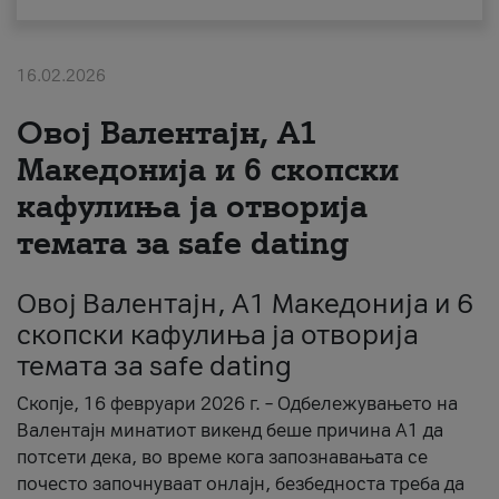
За нас
16.02.2026
#ПодобарОнлајн
Овој Валентајн, A1
Македонија и 6 скопски
кафулиња ја отворија
темата за safe dating
Овој Валентајн, A1 Македонија и 6
скопски кафулиња ја отворија
темата за safe dating
Скопје, 16 февруари 2026 г. – Одбележувањето на
Валентајн минатиот викенд беше причина А1 да
потсети дека, во време кога запознавањата се
почесто започнуваат онлајн, безбедноста треба да