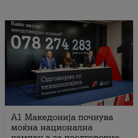
A1 Македонија почнува
моќна национална
кампања за поодговорно