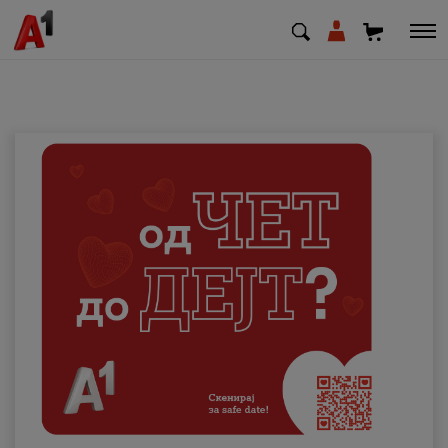
МК
EN
SQ
Приватни
Деловни
Поддршка
Надополни кредит
Плати сметка