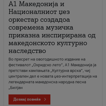
А1 Македонија и
Националниот џез
оркестар создадоа
современа музичка
приказна инспирирана од
македонското културно
наследство
Во пресрет на овогодишното издание на
фестивалот „Охридско лето“, А1 Македонија ја
претстави кампањата „Културна врска“, чиј
централен дел е новата џез-интерпретација на
легендарната македонска народна песна
„Билјан
Дознај повеќе