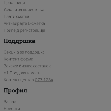
Ценовници
Услови за користење
Плати сметка
Активирајте Е-сметка
Припејд регистрација
Поддршка
Секција за поддршка
Контакт форма
Закажи бизнис состанок
A1 Продажни места
Контакт центар
077 1234
Профил
За нас
Новости