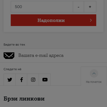
-
+
Надополни
Бидете во тек
Следете нè
На почеток
Брзи линкови