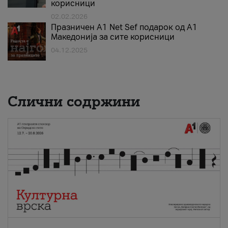
корисници
02.02.2026
Празничен A1 Net Sеf подарок од А1
Македонија за сите корисници
04.12.2025
Слични содржини