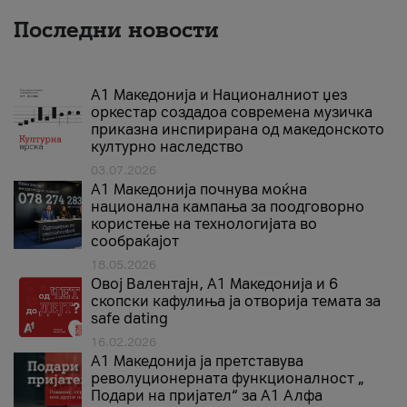
Последни новости
А1 Македонија и Националниот џез
оркестар создадоа современа музичка
приказна инспирирана од македонското
културно наследство
03.07.2026
A1 Македонија почнува моќна
национална кампања за поодговорно
користење на технологијата во
сообраќајот
18.05.2026
Овој Валентајн, A1 Македонија и 6
скопски кафулиња ја отворија темата за
safe dating
16.02.2026
А1 Македонија ја претставува
револуционерната функционалност „
Подари на пријател“ за А1 Алфа