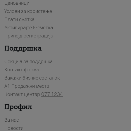
Ценовници
Услови за користење
Плати сметка
Активирајте Е-сметка
Припејд регистрација
Поддршка
Секција за поддршка
Контакт форма
Закажи бизнис состанок
A1 Продажни места
Контакт центар
077 1234
Профил
За нас
Новости