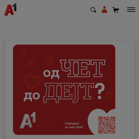
МК
EN
SQ
Приватни
Деловни
Поддршка
Надополни кредит
Плати сметка