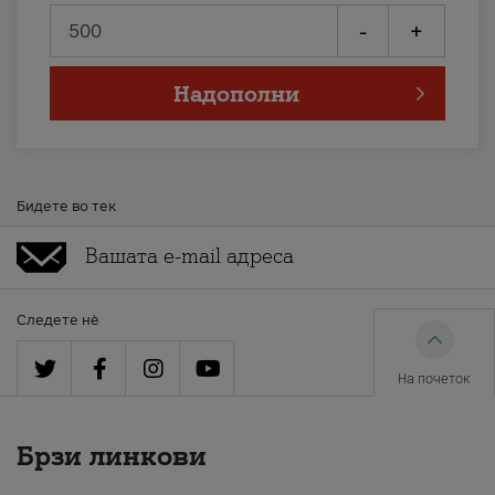
-
+
Надополни
Бидете во тек
Следете нè
На почеток
Брзи линкови