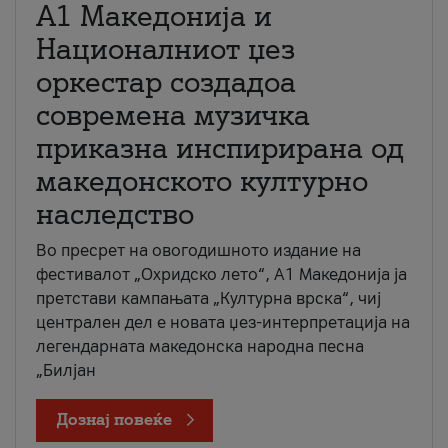
А1 Македонија и
Националниот џез
оркестар создадоа
современа музичка
приказна инспирирана од
македонското културно
наследство
Во пресрет на овогодишното издание на
фестивалот „Охридско лето“, А1 Македонија ја
претстави кампањата „Културна врска“, чиј
централен дел е новата џез-интерпретација на
легендарната македонска народна песна
„Билјан
Дознај повеќе