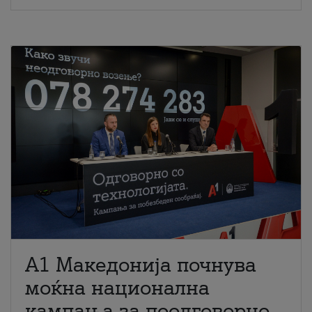
A1 Македонија почнува
моќна национална
кампања за поодговорно