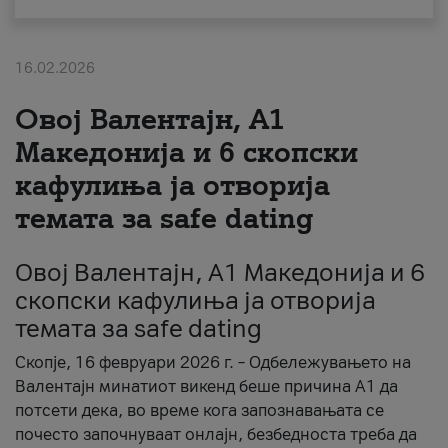
За нас
16.02.2026
#ПодобарОнлајн
Овој Валентајн, A1
Македонија и 6 скопски
кафулиња ја отворија
темата за safe dating
Овој Валентајн, A1 Македонија и 6
скопски кафулиња ја отворија
темата за safe dating
Скопје, 16 февруари 2026 г. – Одбележувањето на
Валентајн минатиот викенд беше причина А1 да
потсети дека, во време кога запознавањата се
почесто започнуваат онлајн, безбедноста треба да