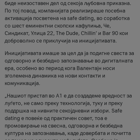
биде неизоставен дел од секоја љубовна приказна.
По тој повод, компанијата реализираше посебна
активација посветена на safe dating, во соработка
со шест еминентни скопски кафулиња, Че,
Синдикат, Улица 22, The Dude, Chillin’ и Bar 90 кои
доброволно се приклучија на иницијативата.
Иницијативата имаше за цел да ја подигне свеста за
одговорно и безбедно запознавање во дигиталната
ера, особено во период кога Валентајн носи
зголемена динамика на нови контакти и
комуникација.
„Нашиот пристап во А1 е да создадеме вредност за
луѓето, не само преку технологија, туку и преку
поддршка на нивните секојдневни избори. Safe
dating е повеќе од практичен совет, тоа е
промовирање на свесна, одговорна и безбедна
култура на запознавања, каде довербата и почитта