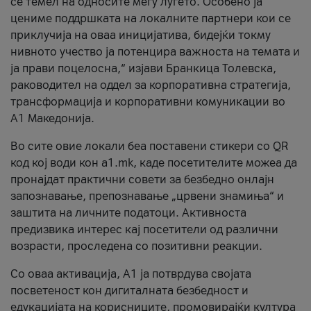
се темел на односите меѓу луѓето. Особено ја
цениме поддршката на локалните партнери кои се
приклучија на оваа иницијатива, бидејќи токму
нивното учество ја потенцира важноста на темата и
ја прави поцелосна,“ изјави Бранкица Толевска,
раководител на оддел за корпоративна стратегија,
трансформација и корпоративни комуникации во
А1 Македонија.
Во сите овие локали беа поставени стикери со QR
код кој води кон a1.mk, каде посетителите можеа да
пронајдат практични совети за безбедно онлајн
запознавање, препознавање „црвени знамиња“ и
заштита на личните податоци. Активноста
предизвика интерес кај посетители од различни
возрасти, проследена со позитивни реакции.
Со оваа активација, А1 ја потврдува својата
посветеност кон дигиталната безбедност и
едукацијата на корисниците, промовирајќи култура