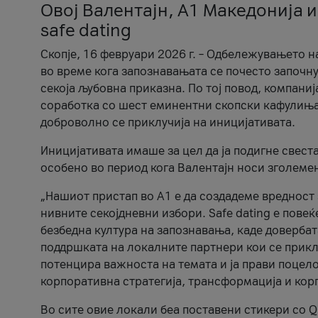
Овој Валентајн, A1 Македонија и
safe dating
Скопје, 16 февруари 2026 г. – Одбележувањето н
во време кога запознавањата се почесто започну
секоја љубовна приказна. По тој повод, компаниј
соработка со шест еминентни скопски кафулиња, Ч
доброволно се приклучија на иницијативата.
Иницијативата имаше за цел да ја подигне свест
особено во период кога Валентајн носи зголеме
„Нашиот пристап во А1 е да создадеме вредност з
нивните секојдневни избори. Safe dating е пове
безбедна култура на запознавања, каде довербат
поддршката на локалните партнери кои се приклу
потенцира важноста на темата и ја прави поцело
корпоративна стратегија, трансформација и кор
Во сите овие локали беа поставени стикери со Q