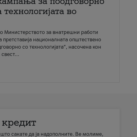
кампања за поодговорно
 технологијата во
со Министерството за внатрешни работи
ја претставија националната општествено
говорно со технологијата“, насочена кон
свест...
 кредит
а што сакате да ја надополните. Ве молиме,