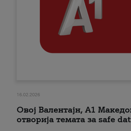
16.02.2026
Овој Валентајн, A1 Македо
отворија темата за safe dat