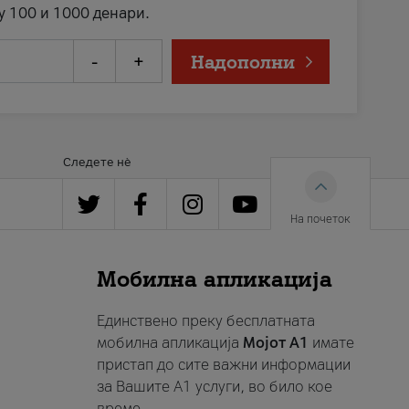
у 100 и 1000 денари.
-
+
Надополни
Следете нè
На почеток
Мобилна апликација
Единствено преку бесплатната
мобилна апликација
Мојот A1
имате
пристап до сите важни информации
за Вашите A1 услуги, во било кое
време.