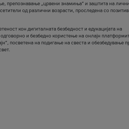
ње, препознавање „црвени знамиња“ и заштита на личн
осетители од различни возрасти, проследена со позити
ветеност кон дигиталната безбедност и едукацијата на
 одговорно и безбедно користење на онлајн платформит
јн“, посветена на подигање на свеста и обезбедување 
свет.