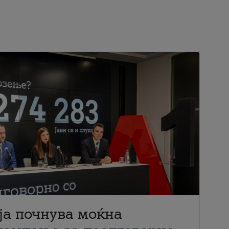
ја почнува моќна