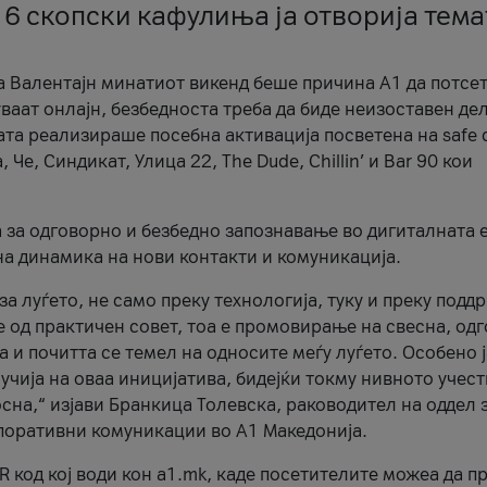
 6 скопски кафулиња ја отворија тема
а Валентајн минатиот викенд беше причина А1 да потсет
ваат онлајн, безбедноста треба да биде неизоставен дел
ата реализираше посебна активација посветена на safe d
е, Синдикат, Улица 22, The Dude, Chillin’ и Bar 90 кои
а за одговорно и безбедно запознавање во дигиталната 
на динамика на нови контакти и комуникација.
а луѓето, не само преку технологија, туку и преку подд
ќе од практичен совет, тоа е промовирање на свесна, од
а и почитта се темел на односите меѓу луѓето. Особено 
чија на оваа иницијатива, бидејќи токму нивното учест
сна,“ изјави Бранкица Толевска, раководител на оддел 
поративни комуникации во А1 Македонија.
R код кој води кон a1.mk, каде посетителите можеа да п