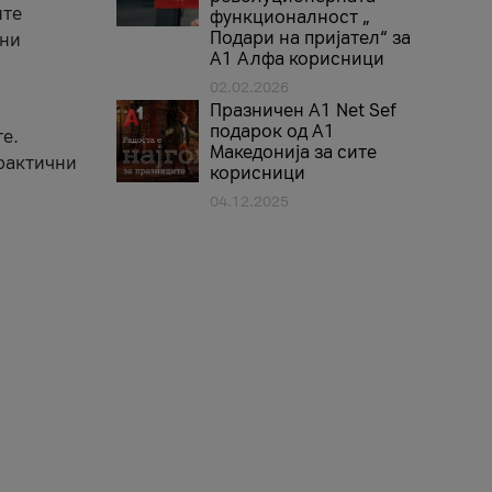
ите
функционалност „
Подари на пријател“ за
вни
А1 Алфа корисници
02.02.2026
Празничен A1 Net Sеf
подарок од А1
е.
Македонија за сите
практични
корисници
04.12.2025