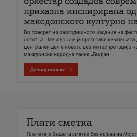
оркестар создадоа совре
приказна инспирирана од
македонското културно н
Во пресрет на овогодишното издание на фест
лето“, А1 Македонија ја претстави кампањата 
централен дел е новата џез-интерпретација н
македонска народна песна „Билјан
Дознај повеќе
Плати сметка
Платете ја Вашата сметка без најава на Мојот