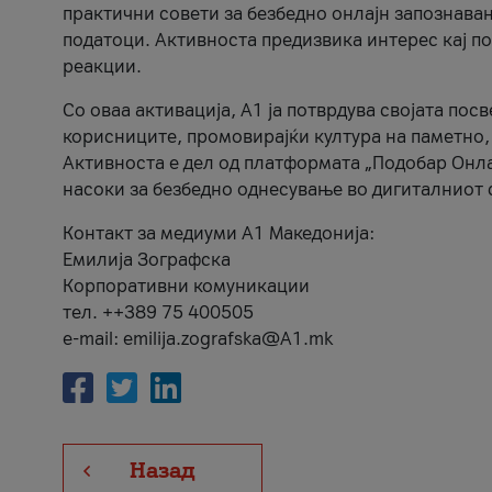
практични совети за безбедно онлајн запознава
податоци. Активноста предизвика интерес кај п
реакции.
Со оваа активација, А1 ја потврдува својата пос
корисниците, промовирајќи култура на паметно,
Активноста е дел од платформата „Подобар Онла
насоки за безбедно однесување во дигиталниот 
Контакт за медиуми А1 Македонија:
Емилија Зографска
Корпоративни комуникации
тел. ++389 75 400505
e-mail: emilija.zografska@A1.mk
Назад