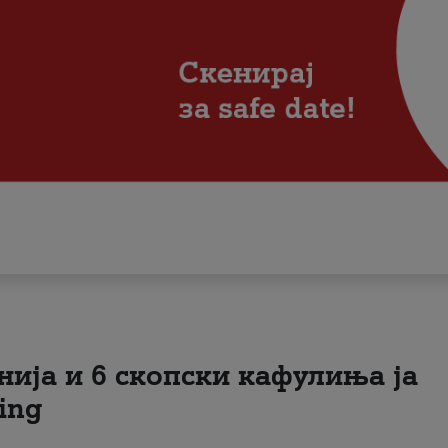
нија и 6 скопски кафулиња ја
ing