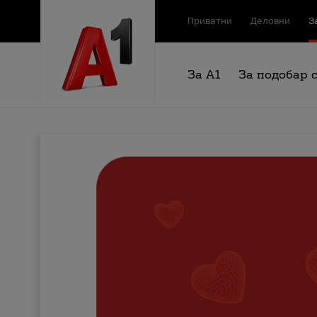
Приватни
Деловни
З
За А1
За подобар 