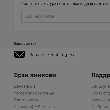
бројот на фактурата што сакате да ја платите
Број на сметка
Бидете во тек
Брзи линкови
Подд
Ценовници
Секција 
Услови за користење
Контакт 
Плати сметка
Закажи б
Активирајте Е-сметка
A1 Прода