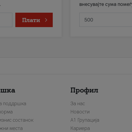
.
внесувајте сума помеѓ
Плати
ршка
Профил
за поддршка
За нас
форма
Новости
изнис состанок
А1 Групација
жни места
Кариера