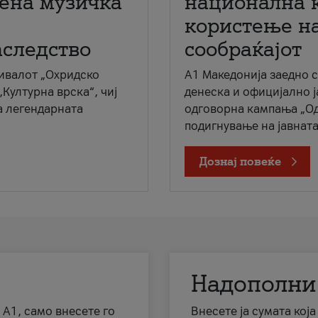
мена музичка
национална 
користење на
аследство
сообраќајот
ивалот „Охридско
A1 Македонија заедно 
„Културна врска“, чиј
денеска и официјално 
а легендарната
одговорна кампања „Од
подигнување на јавната 
Дознај повеќе
Надополни
 А1, само внесете го
Внесете ја сумата кој