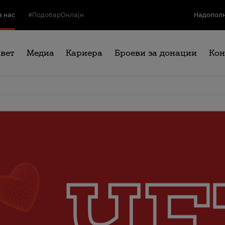
а нас
#ПодобарОнлајн
Надополн
свет
Медиа
Кариера
Броеви за донации
Кон