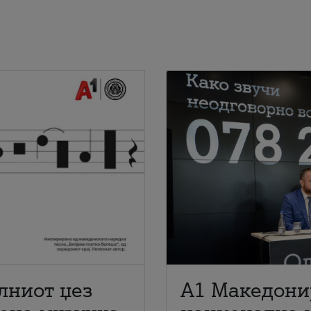
лниот џез
A1 Македони