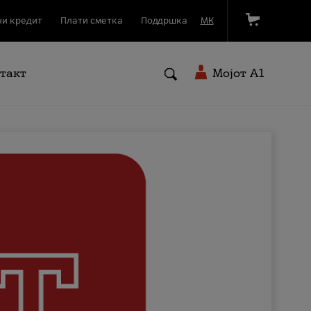
и кредит
Плати сметка
Поддршка
МК
такт
Мојот A1