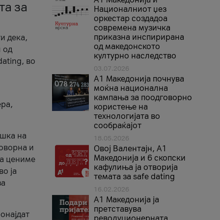
та за
Националниот џез
оркестар создадоа
современа музичка
приказна инспирирана
и дека,
од македонското
 од
културно наследство
ating, во
03.07.2026
A1 Македонија почнува
моќна национална
кампања за поодговорно
ера,
користење на
технологијата во
сообраќајот
ршка на
18.05.2026
говорна и
Овој Валентајн, A1
Македонија и 6 скопски
ја цениме
кафулиња ја отворија
во ја
темата за safe dating
за
16.02.2026
А1 Македонија ја
претставува
ронајдат
револуционерната