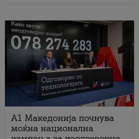
A1 Македонија почнува
моќна национална
кампања за поодговорно