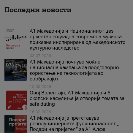
Последни новости
А1 Македонија и Националниот џез
оркестар создадоа современа музичка
приказна инспирирана од македонското
културно наследство
03.07.2026
A1 Македонија почнува моќна
национална кампања за поодговорно
користење на технологијата во
сообраќајот
18.05.2026
Овој Валентајн, A1 Македонија и 6
скопски кафулиња ја отворија темата за
safe dating
16.02.2026
А1 Македонија ја претставува
револуционерната функционалност „
Подари на пријател“ за А1 Алфа