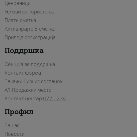
Ценовници
Услови за користење
Плати сметка
Активирајте Е-сметка
Припејд регистрација
Поддршка
Секција за поддршка
Контакт форма
Закажи бизнис состанок
A1 Продажни места
Контакт центар
077 1234
Профил
За нас
Новости