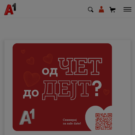
МК
EN
SQ
Приватни
Деловни
Поддршка
Надополни кредит
Плати сметка