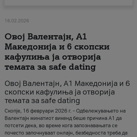
За нас
16.02.2026
#ПодобарОнлајн
Овој Валентајн, A1
Македонија и 6 скопски
кафулиња ја отворија
темата за safe dating
Овој Валентајн, A1 Македонија и 6
скопски кафулиња ја отворија
темата за safe dating
Скопје, 16 февруари 2026 г. – Одбележувањето на
Валентајн минатиот викенд беше причина А1 да
потсети дека, во време кога запознавањата се
почесто започнуваат онлајн, безбедноста треба да