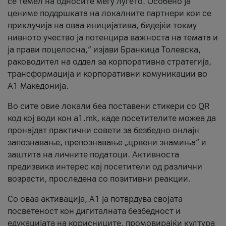
се темел на односите меѓу луѓето. Особено ја
цениме поддршката на локалните партнери кои се
приклучија на оваа иницијатива, бидејќи токму
нивното учество ја потенцира важноста на темата и
ја прави поцелосна,“ изјави Бранкица Толевска,
раководител на оддел за корпоративна стратегија,
трансформација и корпоративни комуникации во
А1 Македонија.
Во сите овие локали беа поставени стикери со QR
код кој води кон a1.mk, каде посетителите можеа да
пронајдат практични совети за безбедно онлајн
запознавање, препознавање „црвени знамиња“ и
заштита на личните податоци. Активноста
предизвика интерес кај посетители од различни
возрасти, проследена со позитивни реакции.
Со оваа активација, А1 ја потврдува својата
посветеност кон дигиталната безбедност и
едукацијата на корисниците, промовирајќи култура