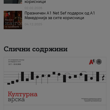
корисници
02.02.2026
Празничен A1 Net Sеf подарок од А1
Македонија за сите корисници
04.12.2025
Слични содржини