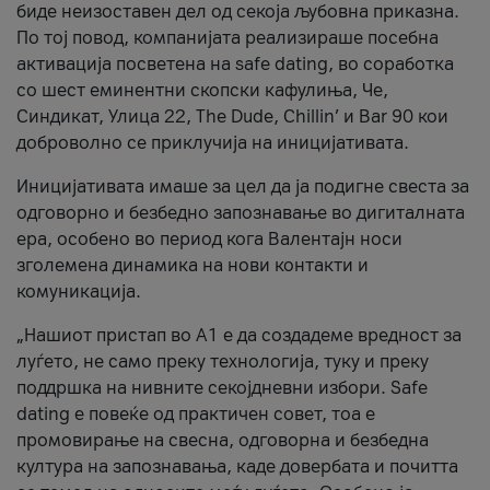
биде неизоставен дел од секоја љубовна приказна.
По тој повод, компанијата реализираше посебна
активација посветена на safe dating, во соработка
со шест еминентни скопски кафулиња, Че,
Синдикат, Улица 22, The Dude, Chillin’ и Bar 90 кои
доброволно се приклучија на иницијативата.
Иницијативата имаше за цел да ја подигне свеста за
одговорно и безбедно запознавање во дигиталната
ера, особено во период кога Валентајн носи
зголемена динамика на нови контакти и
комуникација.
„Нашиот пристап во А1 е да создадеме вредност за
луѓето, не само преку технологија, туку и преку
поддршка на нивните секојдневни избори. Safe
dating е повеќе од практичен совет, тоа е
промовирање на свесна, одговорна и безбедна
култура на запознавања, каде довербата и почитта