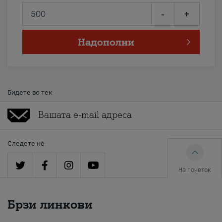
-
+
Надополни
Бидете во тек
Следете нè
На почеток
Брзи линкови