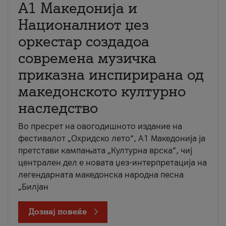
А1 Македонија и
Националниот џез
оркестар создадоа
современа музичка
приказна инспирирана од
македонското културно
наследство
Во пресрет на овогодишното издание на
фестивалот „Охридско лето“, А1 Македонија ја
претстави кампањата „Културна врска“, чиј
централен дел е новата џез-интерпретација на
легендарната македонска народна песна
„Билјан
Дознај повеќе