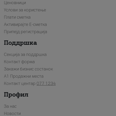
Ценовници
Услови за користење
Плати сметка
Активирајте Е-сметка
Припејд регистрација
Поддршка
Секција за поддршка
Контакт форма
Закажи бизнис состанок
A1 Продажни места
Контакт центар
077 1234
Профил
За нас
Новости