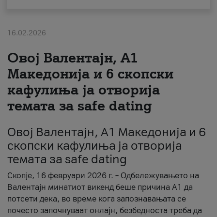
За нас
16.02.2026
#ПодобарОнлајн
Овој Валентајн, A1
Македонија и 6 скопски
кафулиња ја отворија
темата за safe dating
Овој Валентајн, A1 Македонија и 6
скопски кафулиња ја отворија
темата за safe dating
Скопје, 16 февруари 2026 г. – Одбележувањето на
Валентајн минатиот викенд беше причина А1 да
потсети дека, во време кога запознавањата се
почесто започнуваат онлајн, безбедноста треба да