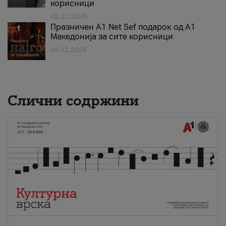
корисници
02.02.2026
Празничен A1 Net Sеf подарок од А1
Македонија за сите корисници
04.12.2025
Слични содржини