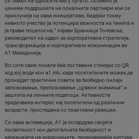
се темел на односите меѓу луѓето. Особено ја
цениме поддршката на локалните партнери кои се
приклучија на оваа иницијатива, бидејќи токму
нивното учество ја потенцира важноста на темата и
ја прави поцелосна,“ изјави Бранкица Толевска,
раководител на оддел за корпоративна стратегија,
трансформација и корпоративни комуникации во
А1 Македонија.
Во сите овие локали беа поставени стикери со QR
код кој води кон a1.mk, каде посетителите можеа да
пронајдат практични совети за безбедно онлајн
запознавање, препознавање „црвени знамиња“ и
заштита на личните податоци. Активноста
предизвика интерес кај посетители од различни
возрасти, проследена со позитивни реакции.
Со оваа активација, А1 ја потврдува својата
посветеност кон дигиталната безбедност и
едукацијата на корисниците, промовирајќи култура