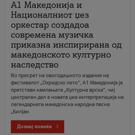
А1 Македонија и
Националниот џез
оркестар создадоа
современа музичка
приказна инспирирана од
македонското културно
наследство
Во пресрет на овогодишното издание на
фестивалот „Охридско лето“, А1 Македонија ја
претстави кампањата „Културна врска“, чиј
централен дел е новата џез-интерпретација на
легендарната македонска народна песна
„Билјан
Дознај повеќе