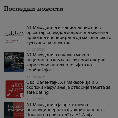
Последни новости
А1 Македонија и Националниот џез
оркестар создадоа современа музичка
приказна инспирирана од македонското
културно наследство
03.07.2026
A1 Македонија почнува моќна
национална кампања за поодговорно
користење на технологијата во
сообраќајот
18.05.2026
Овој Валентајн, A1 Македонија и 6
скопски кафулиња ја отворија темата за
safe dating
16.02.2026
А1 Македонија ја претставува
револуционерната функционалност „
Подари на пријател“ за А1 Алфа