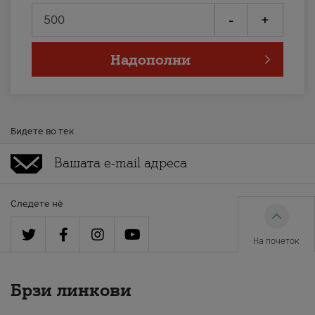
-
+
Надополни
Бидете во тек
Следете нè
На почеток
Брзи линкови