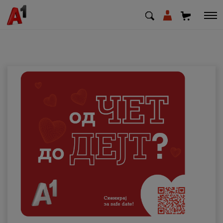
МК
EN
SQ
Приватни
Деловни
Поддршка
Надополни кредит
Плати сметка