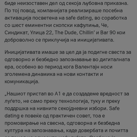
биде неизоставен дел од секоја љубовна приказна.
По тој повод, компанијата реализираше посебна
активација посветена на safe dating, во соработка
со шест еминентни скопски кафулиња, Че,
Синдикат, Улица 22, The Dude, Chillin’ и Bar 90 кои
доброволно се приклучија на иницијативата.
Иницијативата имаше за цел да ја подигне свеста за
одговорно и безбедно запознавање во дигиталната
ера, особено во период кога Валентајн носи
зголемена динамика на нови контакти и
комуникација.
„Нашиот пристап во А1 е да создадеме вредност за
луѓето, не само преку технологија, туку и преку
поддршка на нивните секојдневни избори. Safe
dating е повеќе од практичен совет, тоа е
промовирање на свесна, одговорна и безбедна
култура на запознавања, каде довербата и почитта