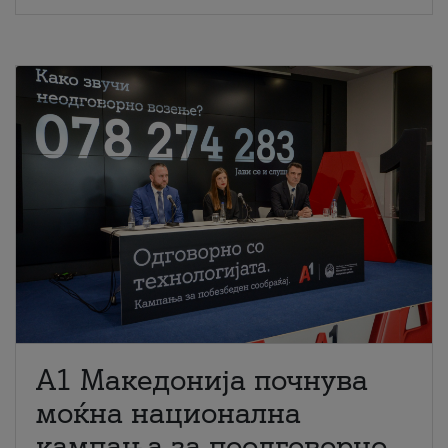
A1 Македонија почнува
моќна национална
кампања за поодговорно