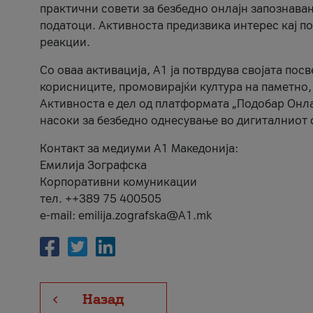
практични совети за безбедно онлајн запознава
податоци. Активноста предизвика интерес кај п
реакции.
Со оваа активација, А1 ја потврдува својата пос
корисниците, промовирајќи култура на паметно,
Активноста е дел од платформата „Подобар Онла
насоки за безбедно однесување во дигиталниот 
Контакт за медиуми А1 Македонија:
Емилија Зографска
Корпоративни комуникации
тел. ++389 75 400505
e-mail: emilija.zografska@A1.mk
Назад