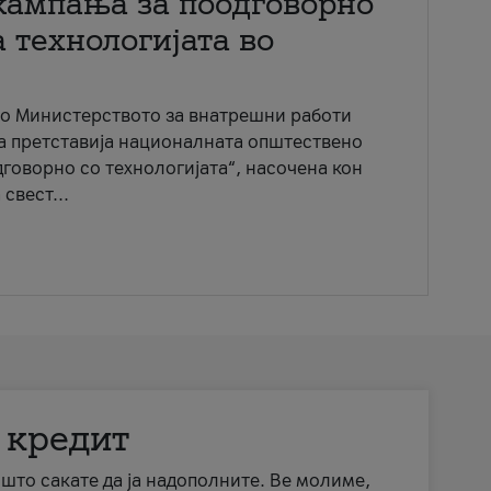
кампања за поодговорно
 технологијата во
со Министерството за внатрешни работи
ја претставија националната општествено
говорно со технологијата“, насочена кон
свест...
 кредит
а што сакате да ја надополните. Ве молиме,