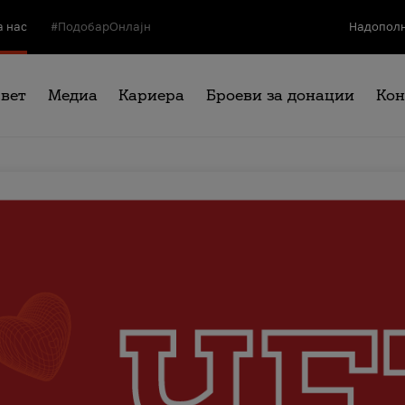
а нас
#ПодобарОнлајн
Надополн
свет
Медиа
Кариера
Броеви за донации
Кон