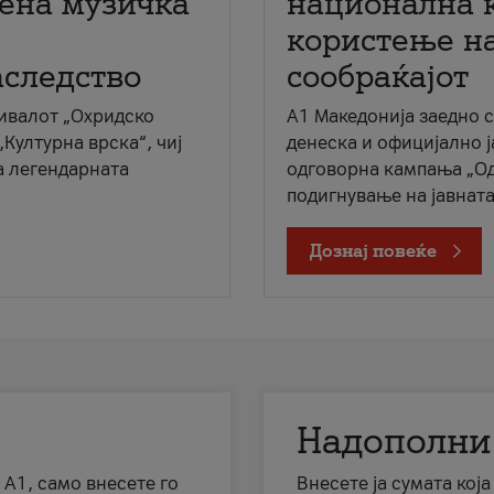
мена музичка
национална 
користење на
аследство
сообраќајот
ивалот „Охридско
A1 Македонија заедно 
„Културна врска“, чиј
денеска и официјално 
а легендарната
одговорна кампања „Од
подигнување на јавната 
Дознај повеќе
Надополни
 А1, само внесете го
Внесете ја сумата кој