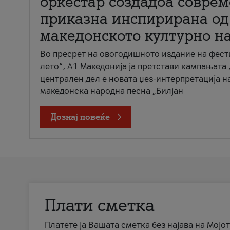
оркестар создадоа совре
приказна инспирирана од
македонското културно н
Во пресрет на овогодишното издание на фест
лето“, А1 Македонија ја претстави кампањата 
централен дел е новата џез-интерпретација н
македонска народна песна „Билјан
Дознај повеќе
Плати сметка
Платете ја Вашата сметка без најава на Мојот