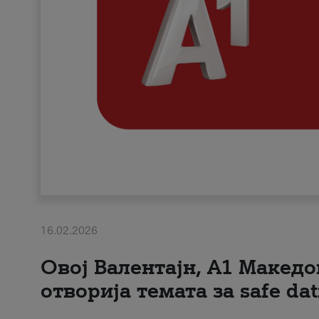
16.02.2026
Овој Валентајн, A1 Македо
отворија темата за safe dat