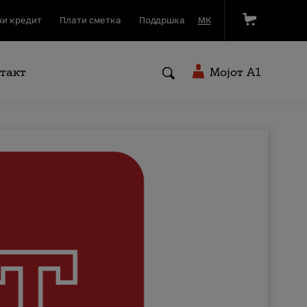
и кредит
Плати сметка
Поддршка
МК
такт
Мојот A1