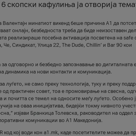
 6 скопски кафулиња ја отворија тема
а Валентајн минатиот викенд беше причина А1 да потсет
ваат онлајн, безбедноста треба да биде неизоставен дел
ата реализираше посебна активација посветена на safe d
е, Синдикат, Улица 22, The Dude, Chillin’ и Bar 90 кои
а за одговорно и безбедно запознавање во дигиталната 
на динамика на нови контакти и комуникација.
а луѓето, не само преку технологија, туку и преку подд
ќе од практичен совет, тоа е промовирање на свесна, од
а и почитта се темел на односите меѓу луѓето. Особено 
чија на оваа иницијатива, бидејќи токму нивното учест
сна,“ изјави Бранкица Толевска, раководител на оддел 
поративни комуникации во А1 Македонија.
R код кој води кон a1.mk, каде посетителите можеа да п