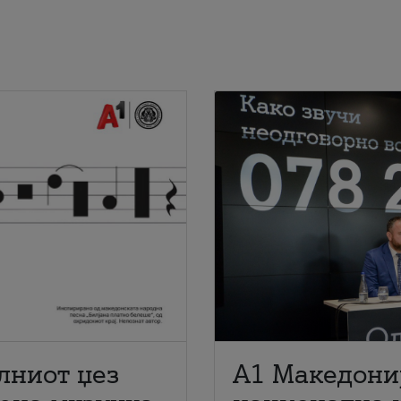
лниот џез
A1 Македони