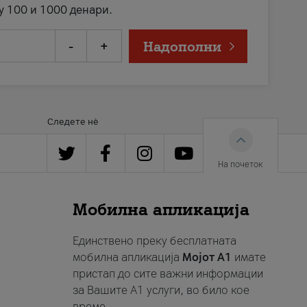
у 100 и 1000 денари.
-
+
Надополни
Следете нè
На почеток
Мобилна апликација
Единствено преку бесплатната
мобилна апликација
Мојот A1
имате
пристап до сите важни информации
за Вашите A1 услуги, во било кое
време.