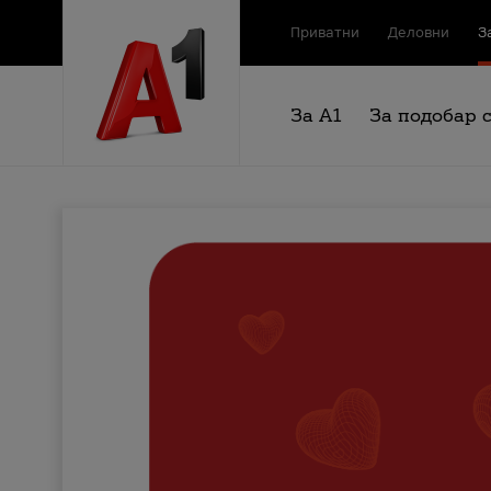
Приватни
Деловни
З
За А1
За подобар 