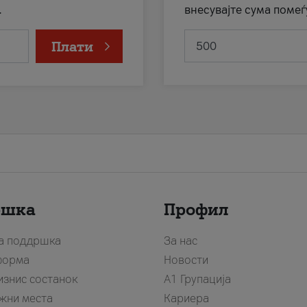
.
внесувајте сума помеѓ
Плати
ршка
Профил
за поддршка
За нас
форма
Новости
изнис состанок
А1 Групација
жни места
Кариера