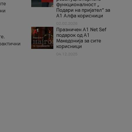
ите
функционалност „
Подари на пријател“ за
вни
А1 Алфа корисници
02.02.2026
Празничен A1 Net Sеf
подарок од А1
е.
Македонија за сите
практични
корисници
04.12.2025