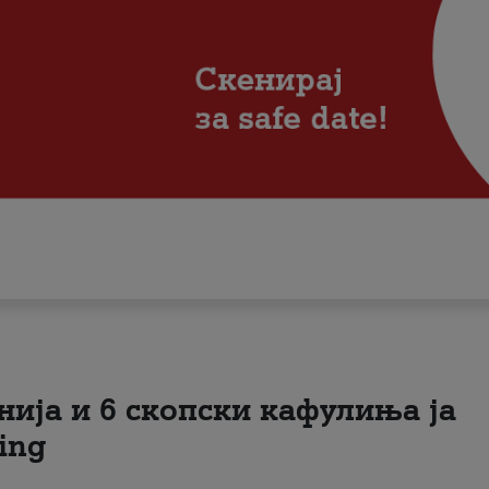
нија и 6 скопски кафулиња ја
ing