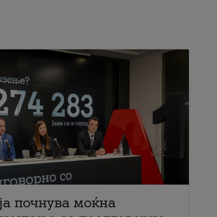
ја почнува моќна