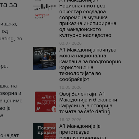
та за
Националниот џез
оркестар создадоа
современа музичка
приказна инспирирана
и дека,
од македонското
 од
културно наследство
ating, во
03.07.2026
A1 Македонија почнува
моќна национална
кампања за поодговорно
ера,
користење на
технологијата во
сообраќајот
ршка на
18.05.2026
говорна и
Овој Валентајн, A1
Македонија и 6 скопски
ја цениме
кафулиња ја отворија
во ја
темата за safe dating
за
16.02.2026
А1 Македонија ја
претставува
ронајдат
револуционерната