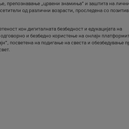
ње, препознавање „црвени знамиња“ и заштита на личн
осетители од различни возрасти, проследена со позити
ветеност кон дигиталната безбедност и едукацијата на
 одговорно и безбедно користење на онлајн платформит
јн“, посветена на подигање на свеста и обезбедување 
свет.