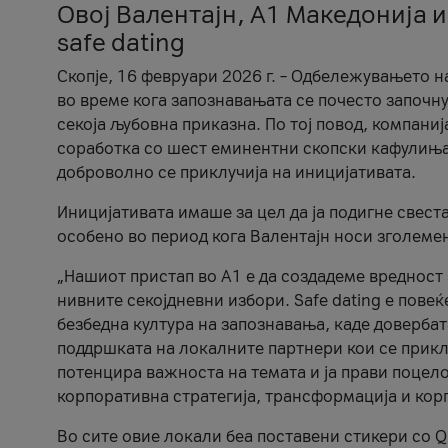
Овој Валентајн, A1 Македонија и
safe dating
Скопје, 16 февруари 2026 г. – Одбележувањето н
во време кога запознавањата се почесто започну
секоја љубовна приказна. По тој повод, компаниј
соработка со шест еминентни скопски кафулиња, Ч
доброволно се приклучија на иницијативата.
Иницијативата имаше за цел да ја подигне свест
особено во период кога Валентајн носи зголеме
„Нашиот пристап во А1 е да создадеме вредност з
нивните секојдневни избори. Safe dating е пове
безбедна култура на запознавања, каде довербат
поддршката на локалните партнери кои се приклу
потенцира важноста на темата и ја прави поцело
корпоративна стратегија, трансформација и кор
Во сите овие локали беа поставени стикери со Q