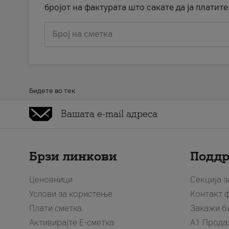
бројот на фактурата што сакате да ја платите
Број на сметка
Бидете во тек
Брзи линкови
Подд
Ценовници
Секција 
Услови за користење
Контакт 
Плати сметка
Закажи б
Активирајте Е-сметка
A1 Прода