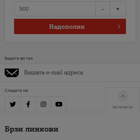
-
+
Надополни
Бидете во тек
Следете нè
На почеток
Брзи линкови