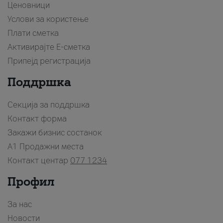
Ценовници
Услови за користење
Плати сметка
Активирајте Е-сметка
Припејд регистрација
Поддршка
Секција за поддршка
Контакт форма
Закажи бизнис состанок
A1 Продажни места
Контакт центар
077 1234
Профил
За нас
Новости