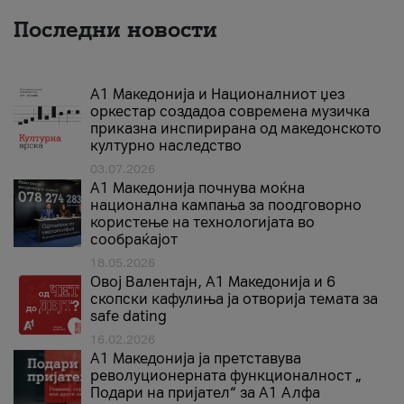
Последни новости
А1 Македонија и Националниот џез
оркестар создадоа современа музичка
приказна инспирирана од македонското
културно наследство
03.07.2026
A1 Македонија почнува моќна
национална кампања за поодговорно
користење на технологијата во
сообраќајот
18.05.2026
Овој Валентајн, A1 Македонија и 6
скопски кафулиња ја отворија темата за
safe dating
16.02.2026
А1 Македонија ја претставува
револуционерната функционалност „
Подари на пријател“ за А1 Алфа