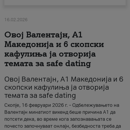
За нас
16.02.2026
#ПодобарОнлајн
Овој Валентајн, A1
Македонија и 6 скопски
кафулиња ја отворија
темата за safe dating
Овој Валентајн, A1 Македонија и 6
скопски кафулиња ја отворија
темата за safe dating
Скопје, 16 февруари 2026 г. – Одбележувањето на
Валентајн минатиот викенд беше причина А1 да
потсети дека, во време кога запознавањата се
почесто започнуваат онлајн, безбедноста треба да