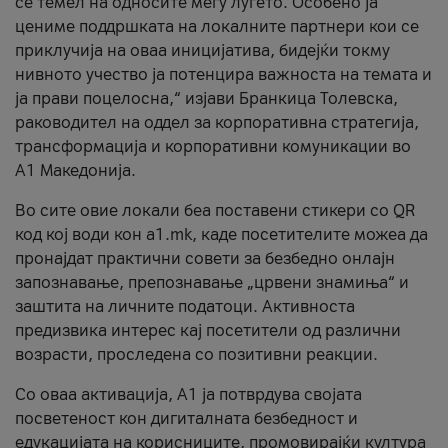
се темел на односите меѓу луѓето. Особено ја
цениме поддршката на локалните партнери кои се
приклучија на оваа иницијатива, бидејќи токму
нивното учество ја потенцира важноста на темата и
ја прави поцелосна,“ изјави Бранкица Толевска,
раководител на оддел за корпоративна стратегија,
трансформација и корпоративни комуникации во
А1 Македонија.
Во сите овие локали беа поставени стикери со QR
код кој води кон a1.mk, каде посетителите можеа да
пронајдат практични совети за безбедно онлајн
запознавање, препознавање „црвени знамиња“ и
заштита на личните податоци. Активноста
предизвика интерес кај посетители од различни
возрасти, проследена со позитивни реакции.
Со оваа активација, А1 ја потврдува својата
посветеност кон дигиталната безбедност и
едукацијата на корисниците, промовирајќи култура