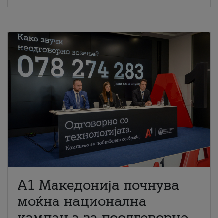
A1 Македонија почнува
моќна национална
кампања за поодговорно