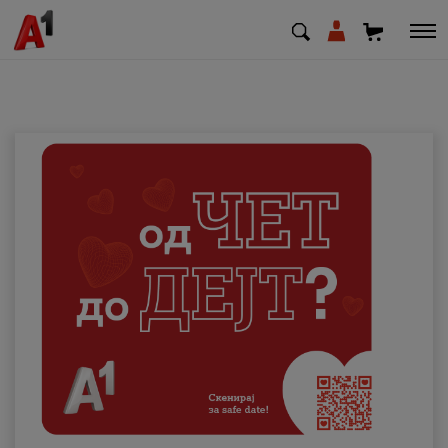
МК
EN
SQ
Приватни
Деловни
Поддршка
Надополни кредит
Плати сметка