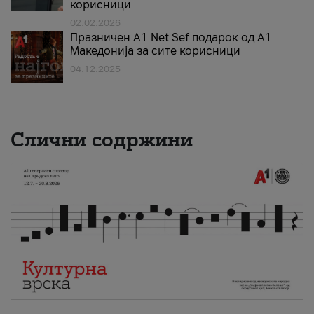
корисници
02.02.2026
Празничен A1 Net Sеf подарок од А1
Македонија за сите корисници
04.12.2025
Слични содржини