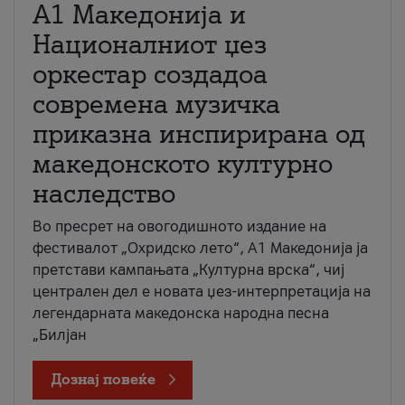
А1 Македонија и
Националниот џез
оркестар создадоа
современа музичка
приказна инспирирана од
македонското културно
наследство
Во пресрет на овогодишното издание на
фестивалот „Охридско лето“, А1 Македонија ја
претстави кампањата „Културна врска“, чиј
централен дел е новата џез-интерпретација на
легендарната македонска народна песна
„Билјан
Дознај повеќе