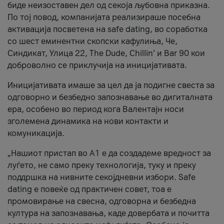
биде неизоставен дел од секоја љубовна приказна.
По тој повод, компанијата реализираше посебна
активација посветена на safe dating, во соработка
со шест еминентни скопски кафулиња, Че,
Синдикат, Улица 22, The Dude, Chillin’ и Bar 90 кои
доброволно се приклучија на иницијативата.
Иницијативата имаше за цел да ја подигне свеста за
одговорно и безбедно запознавање во дигиталната
ера, особено во период кога Валентајн носи
зголемена динамика на нови контакти и
комуникација.
„Нашиот пристап во А1 е да создадеме вредност за
луѓето, не само преку технологија, туку и преку
поддршка на нивните секојдневни избори. Safe
dating е повеќе од практичен совет, тоа е
промовирање на свесна, одговорна и безбедна
култура на запознавања, каде довербата и почитта